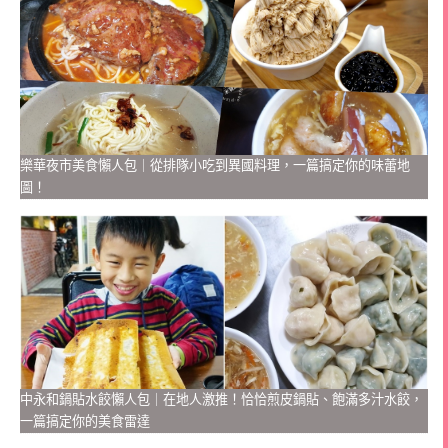
樂華夜市美食懶人包｜從排隊小吃到異國料理，一篇搞定你的味蕾地
圖！
中永和鍋貼水餃懶人包｜在地人激推！恰恰煎皮鍋貼、飽滿多汁水餃，
一篇搞定你的美食雷達