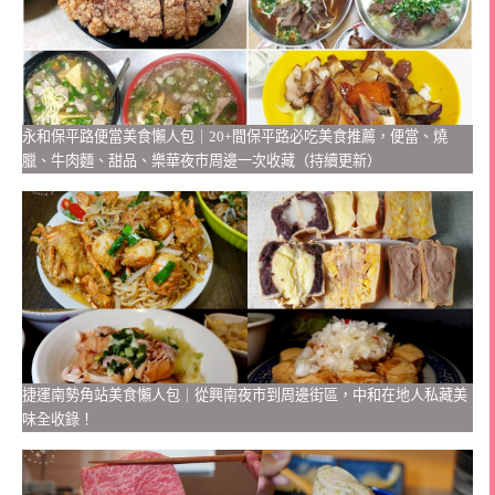
永和保平路便當美食懶人包｜20+間保平路必吃美食推薦，便當、燒
臘、牛肉麵、甜品、樂華夜市周邊一次收藏（持續更新）
捷運南勢角站美食懶人包｜從興南夜市到周邊街區，中和在地人私藏美
味全收錄！