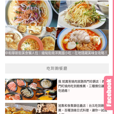
中和華新街美食懶人包｜緬甸街南洋異國小吃，在地隱藏美味全攻略！
吃到飽餐廳
我 就厲害燒肉放題西門珍饌店｜西
門町燒肉吃到飽推薦，三種價位讓你
吃過癮！
旭集和食集錦信義店｜台北吃到飽推
薦，百種頂級日式料理，讓你一試成