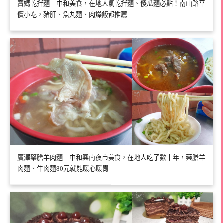
寶媽乾拌麵｜中和美食，在地人氣乾拌麵、傻瓜麵必點！南山路平
價小吃，豬肝、魚丸麵、肉燥飯都推薦
廣澤藥膳羊肉麵｜中和興南夜市美食，在地人吃了數十年，藥膳羊
肉麵、牛肉麵80元就能暖心暖胃