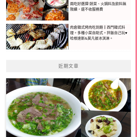
兩吃好選擇!蔬菜、火鍋料及飲料無
限續，還不收服務費
肉倉韓式烤肉吃到飽┃西門韓式料
理。多種小菜自助式。拌飯自己玩♥
哈根達斯&莫凡彼冰淇淋。
近期文章