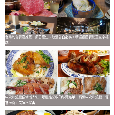
台北約會餐廳推薦：節日慶生、浪漫告白必訪，精選氛圍餐點直送幸福
感！
中永和燒臘便當懶人包：燒臘控必收的私藏名單！精選中永和燒臘、便
當推薦，美味不踩雷