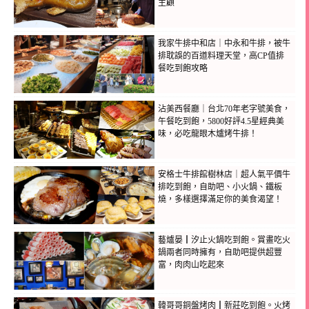
主顧
我家牛排中和店｜中永和牛排，被牛
排耽誤的百道料理天堂，高CP值排
餐吃到飽攻略
沾美西餐廳｜台北70年老字號美食，
午餐吃到飽，5800好評4.5星經典美
味，必吃龍眼木爐烤牛排！
安格士牛排館樹林店｜超人氣平價牛
排吃到飽，自助吧、小火鍋、鐵板
燒，多樣選擇滿足你的美食渴望！
藝爐晏┃汐止火鍋吃到飽。賞畫吃火
鍋兩者同時擁有，自助吧提供超豐
富，肉肉山吃起來
韓哥哥銅盤烤肉┃新莊吃到飽。火烤