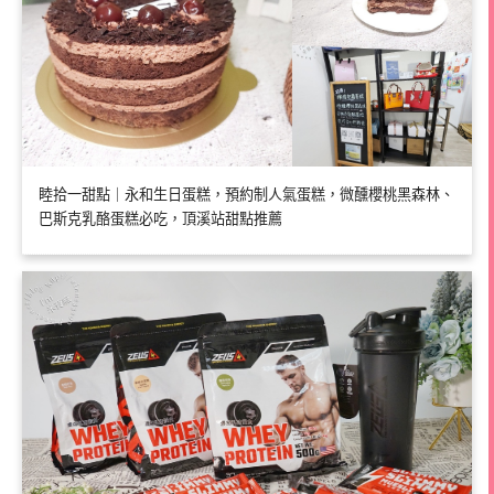
睦拾一甜點｜永和生日蛋糕，預約制人氣蛋糕，微醺櫻桃黑森林、
巴斯克乳酪蛋糕必吃，頂溪站甜點推薦