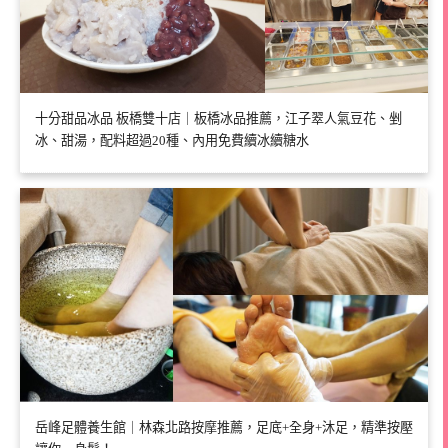
十分甜品冰品 板橋雙十店｜板橋冰品推薦，江子翠人氣豆花、剉
冰、甜湯，配料超過20種、內用免費續冰續糖水
岳峰足體養生館｜林森北路按摩推薦，足底+全身+沐足，精準按壓