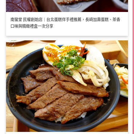
南蠻堂 民權創始店｜台北蛋糕伴手禮推薦，長崎加壽蛋糕、茶香
口味與精緻禮盒一次分享