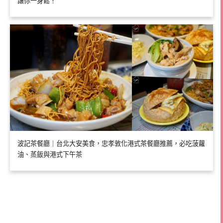
讓你一身鬆！
波記茶餐廳｜台北大安美食，忠孝敦化港式茶餐廳推薦，必吃菠蘿
油、蒸飯與港式下午茶