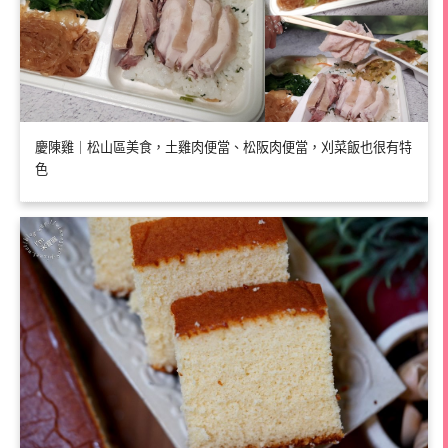
慶陳雞｜松山區美食，土雞肉便當、松阪肉便當，刈菜飯也很有特
色