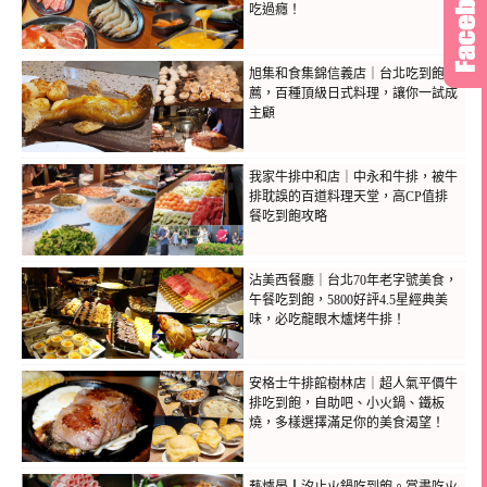
吃過癮！
旭集和食集錦信義店｜台北吃到飽推
薦，百種頂級日式料理，讓你一試成
主顧
我家牛排中和店｜中永和牛排，被牛
排耽誤的百道料理天堂，高CP值排
餐吃到飽攻略
沾美西餐廳｜台北70年老字號美食，
午餐吃到飽，5800好評4.5星經典美
味，必吃龍眼木爐烤牛排！
安格士牛排館樹林店｜超人氣平價牛
排吃到飽，自助吧、小火鍋、鐵板
燒，多樣選擇滿足你的美食渴望！