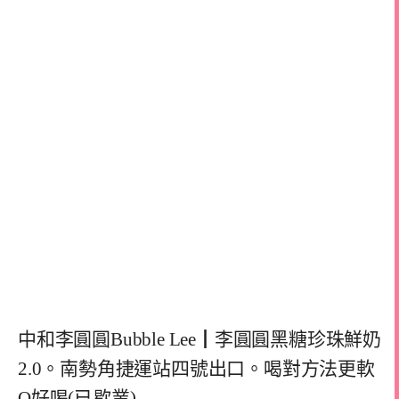
中和李圓圓Bubble Lee┃李圓圓黑糖珍珠鮮奶
2.0。南勢角捷運站四號出口。喝對方法更軟
Q好喝(已歇業)