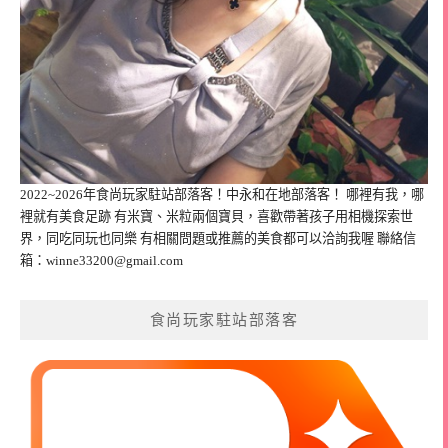
2022~2026年食尚玩家駐站部落客！中永和在地部落客！ 哪裡有我，哪
裡就有美食足跡 有米寶、米粒兩個寶貝，喜歡帶著孩子用相機探索世
界，同吃同玩也同樂 有相關問題或推薦的美食都可以洽詢我喔 聯絡信
箱：
winne33200@gmail.com
食尚玩家駐站部落客