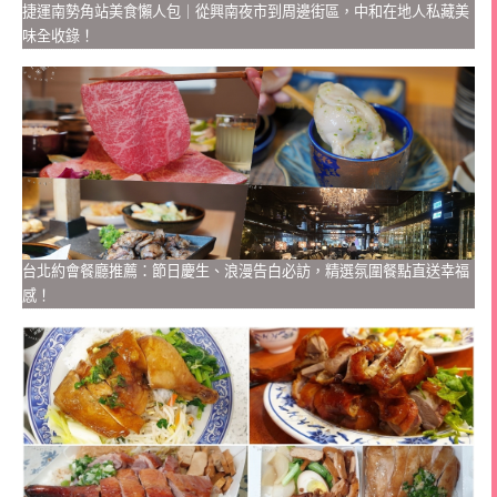
捷運南勢角站美食懶人包｜從興南夜市到周邊街區，中和在地人私藏美
味全收錄！
台北約會餐廳推薦：節日慶生、浪漫告白必訪，精選氛圍餐點直送幸福
感！