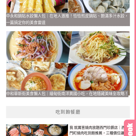
中永和鍋貼水餃懶人包｜在地人激推！恰恰煎皮鍋貼、飽滿多汁水餃，
一篇搞定你的美食雷達
中和華新街美食懶人包｜緬甸街南洋異國小吃，在地隱藏美味全攻略！
吃到飽餐廳
我 就厲害燒肉放題西門珍饌店｜西
門町燒肉吃到飽推薦，三種價位讓你