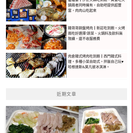
藝爐晏┃汐止火鍋吃到飽。賞畫吃火
鍋兩者同時擁有，自助吧提供超豐
富，肉肉山吃起來
韓哥哥銅盤烤肉┃新莊吃到飽。火烤
兩吃好選擇!蔬菜、火鍋料及飲料無
限續，還不收服務費
肉倉韓式烤肉吃到飽┃西門韓式料
理。多種小菜自助式。拌飯自己玩♥
哈根達斯&莫凡彼冰淇淋。
近期文章