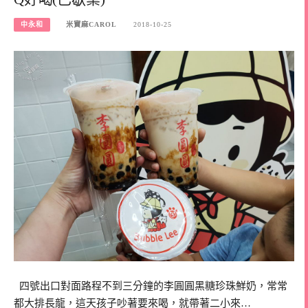
中永和
米寶麻CAROL
2018-10-25
四號出口對面路程不到三分鐘的李圓圓黑糖珍珠鮮奶，常常
都大排長龍，這天孩子吵著要來喝，就帶著二小來…