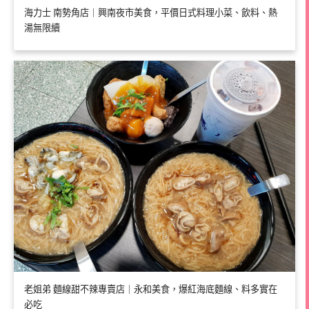
海力士 南勢角店｜興南夜市美食，平價日式料理小菜、飲料、熱
湯無限續
老姐弟 麵線甜不辣專賣店｜永和美食，爆紅海底麵線、料多實在
必吃