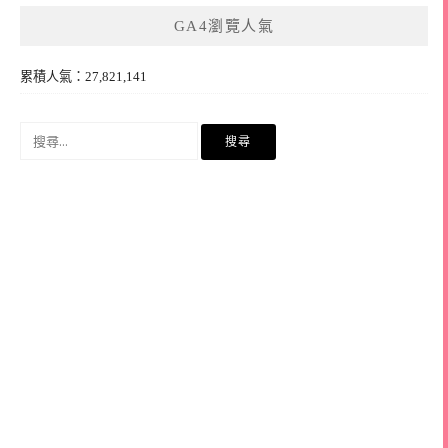
GA4瀏覽人氣
累積人氣：27,821,141
搜
尋
關
鍵
字: