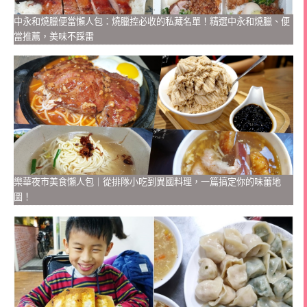
中永和燒臘便當懶人包：燒臘控必收的私藏名單！精選中永和燒臘、便
當推薦，美味不踩雷
樂華夜市美食懶人包｜從排隊小吃到異國料理，一篇搞定你的味蕾地
圖！