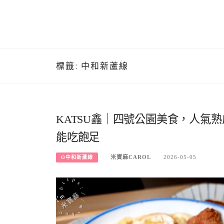
標籤:
中和新蘆線
KATSU鑫｜四號公園美食，人氣
能吃飽足
米寶麻CAROL
2026-05-05
O中和新蘆線