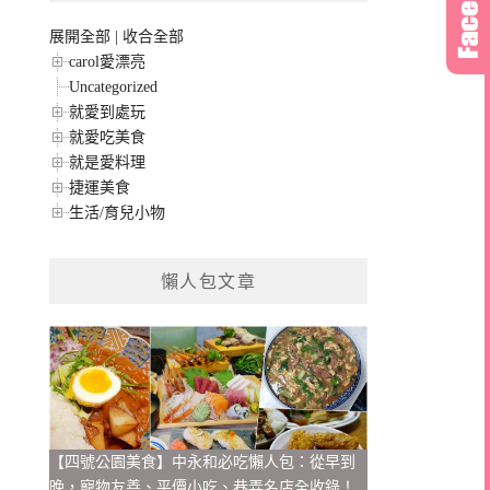
展開全部
|
收合全部
carol愛漂亮
Uncategorized
就愛到處玩
就愛吃美食
就是愛料理
捷運美食
生活/育兒小物
懶人包文章
【四號公園美食】中永和必吃懶人包：從早到
晚，寵物友善、平價小吃、巷弄名店全收錄！