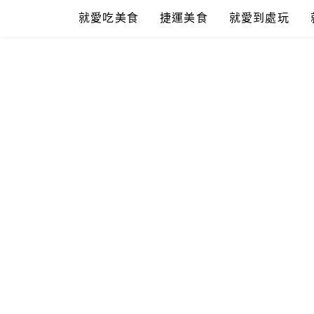
Skip
就愛吃美食
捷運美食
就愛到處玩
to
content