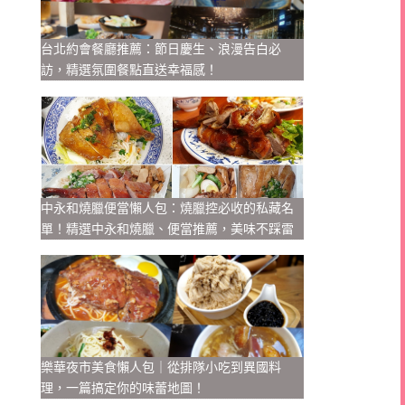
台北約會餐廳推薦：節日慶生、浪漫告白必
訪，精選氛圍餐點直送幸福感！
中永和燒臘便當懶人包：燒臘控必收的私藏名
單！精選中永和燒臘、便當推薦，美味不踩雷
樂華夜市美食懶人包｜從排隊小吃到異國料
理，一篇搞定你的味蕾地圖！