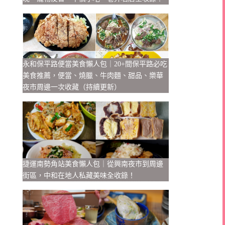
永和保平路便當美食懶人包｜20+間保平路必吃
美食推薦，便當、燒臘、牛肉麵、甜品、樂華
夜市周邊一次收藏（持續更新）
捷運南勢角站美食懶人包｜從興南夜市到周邊
街區，中和在地人私藏美味全收錄！