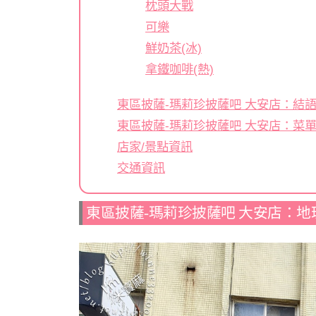
枕頭大戰
可樂
鮮奶茶(冰)
拿鐵咖啡(熱)
東區披薩-瑪莉珍披薩吧 大安店：結
東區披薩-瑪莉珍披薩吧 大安店：菜
店家/景點資訊
交通資訊
東區披薩-瑪莉珍披薩吧 大安店：地