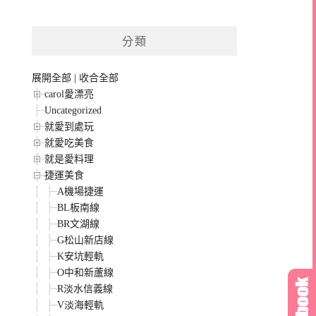
分類
展開全部
|
收合全部
carol愛漂亮
Uncategorized
就愛到處玩
就愛吃美食
就是愛料理
捷運美食
A機場捷運
BL板南線
BR文湖線
G松山新店線
K安坑輕軌
O中和新蘆線
R淡水信義線
V淡海輕軌