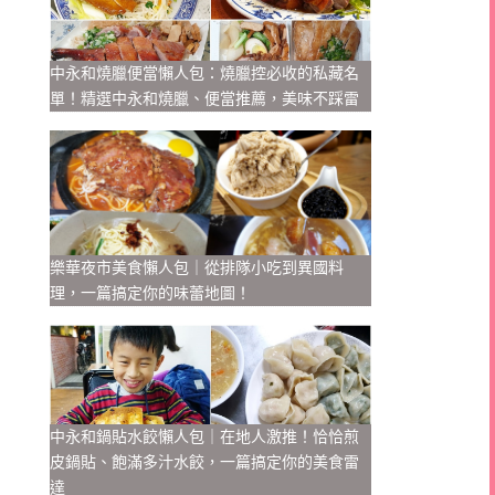
中永和燒臘便當懶人包：燒臘控必收的私藏名
單！精選中永和燒臘、便當推薦，美味不踩雷
樂華夜市美食懶人包｜從排隊小吃到異國料
理，一篇搞定你的味蕾地圖！
中永和鍋貼水餃懶人包｜在地人激推！恰恰煎
皮鍋貼、飽滿多汁水餃，一篇搞定你的美食雷
達