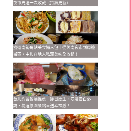
夜市周邊一次收藏（持續更新）
捷運南勢角站美食懶人包｜從興南夜市到周邊
街區，中和在地人私藏美味全收錄！
台北約會餐廳推薦：節日慶生、浪漫告白必
訪，精選氛圍餐點直送幸福感！