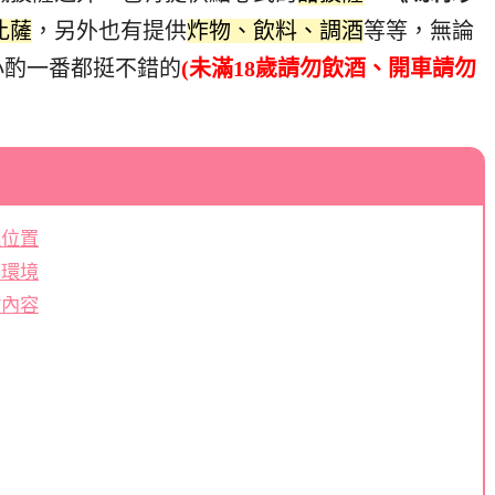
比薩
，另外也有提供
炸物、飲料、調酒
等等，無論
小酌一番都挺不錯的
(未滿18歲請勿飲酒、開車請勿
理位置
用環境
點內容