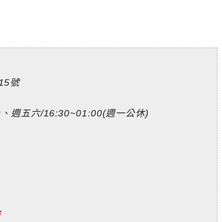
15號
、週五六/16:30~01:00(週一公休)
w
酒