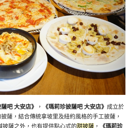
薩吧 大安店》
，
《瑪莉珍披薩吧 大安店》
成立於
味的披薩，結合傳統拿坡里及紐約風格的手工披薩，
鹹披薩之外，也有提供點心式的
甜披薩
，
《瑪莉珍