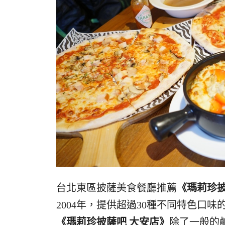
台北東區披薩美食餐廳推薦
《瑪莉珍披
2004年，提供超過30種不同特色口
《瑪莉珍披薩吧 大安店》
除了一般的