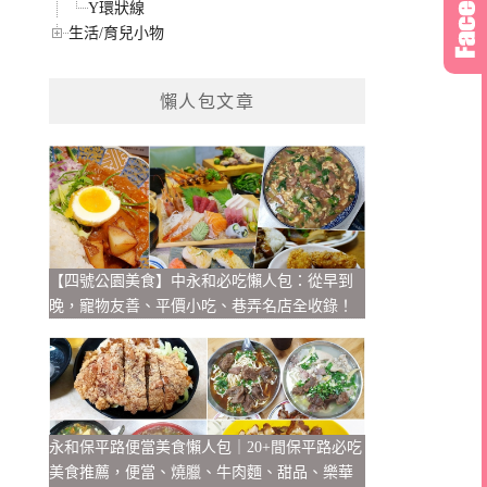
Y環狀線
生活/育兒小物
懶人包文章
【四號公園美食】中永和必吃懶人包：從早到
晚，寵物友善、平價小吃、巷弄名店全收錄！
永和保平路便當美食懶人包｜20+間保平路必吃
美食推薦，便當、燒臘、牛肉麵、甜品、樂華