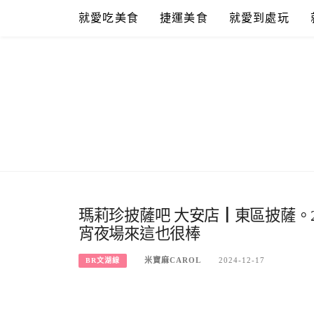
Skip
就愛吃美食
捷運美食
就愛到處玩
to
content
瑪莉珍披薩吧 大安店┃東區披薩。
宵夜場來這也很棒
米寶麻CAROL
2024-12-17
BR文湖線