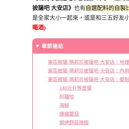
披薩吧 大安店》
也有
自選配料的自製
是全家大小一起來，或是和三五好友
喝酒)
章節連結
東區披薩-瑪莉珍披薩吧 大安店：地
東區披薩-瑪莉珍披薩吧 大安店：內
東區披薩-瑪莉珍披薩吧 大安店：餐
140元升等套餐
阿羅哈
海鮮
燻雞蘑菇
焗烤野菇燉飯