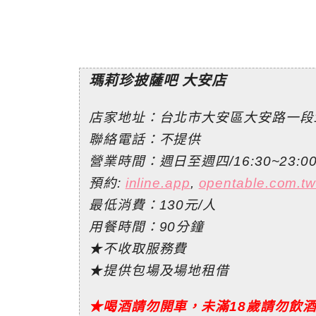
瑪莉珍披薩吧 大安店
店家地址：台北市大安區大安路一段
聯絡電話：不提供
營業時間：週日至週四/16:30~23:00
預約:
inline.app
,
opentable.com.t
最低消費：130元/人
用餐時間：90分鐘
★不收取服務費
★提供包場及場地租借
★喝酒請勿開車，未滿18歲請勿飲