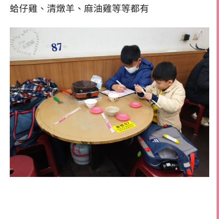
蛤
仔雞、清燉羊、麻油雞等等都有