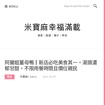
Skip
MENU
to
content
米寶麻幸福滿載
美食｜旅遊｜親子｜時尚
阿蘭姐薑母鴨┃新店必吃美食其一。湯頭濃
郁甘甜。不限用餐時間且價位親民
新店
米寶麻CAROL
2021-01-07