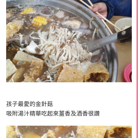
孩子最愛的金針菇
吸附湯汁精華吃起來薑香及酒香很讚