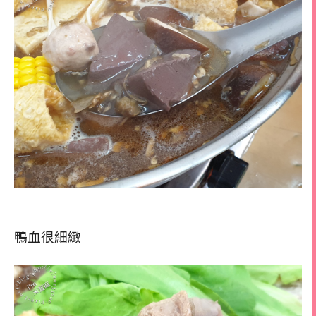
鴨血很細緻