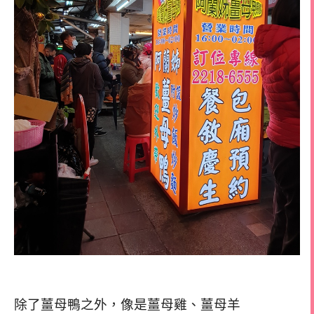
除了薑母鴨之外，像是薑母雞、薑母羊