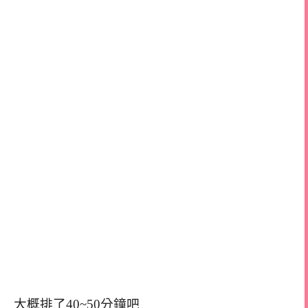
大概排了40~50分鐘吧