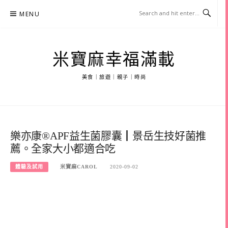
Skip
MENU
to
content
米寶麻幸福滿載
美食｜旅遊｜親子｜時尚
樂亦康®APF益生菌膠囊┃景岳生技好菌推
薦。全家大小都適合吃
體驗及試用
米寶麻CAROL
2020-09-02