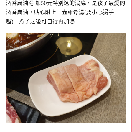
酒香麻油湯 加50元特別選的湯底，是孩子最愛的
酒香麻油，貼心附上一壺雞骨湯(要小心燙手
喔)，煮了之後可自行再加湯