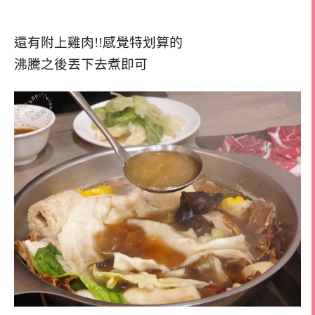
還有附上雞肉!!感覺特划算的
沸騰之後丟下去煮即可