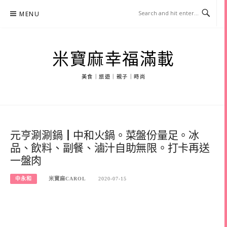
Skip
MENU
to
content
米寶麻幸福滿載
美食｜旅遊｜親子｜時尚
元亨涮涮鍋┃中和火鍋。菜盤份量足。冰
品、飲料、副餐、滷汁自助無限。打卡再送
一盤肉
中永和
米寶麻CAROL
2020-07-15