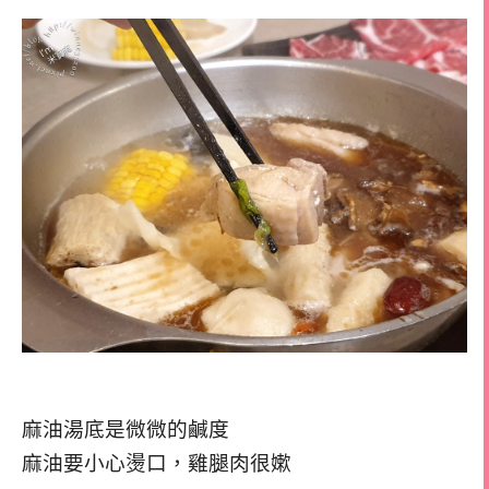
麻油湯底是微微的鹹度
麻油要小心燙口，雞腿肉很嫰