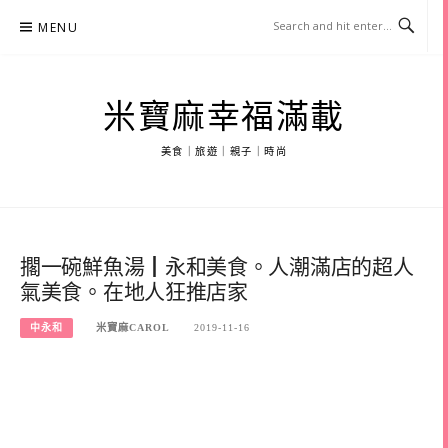
Skip
MENU
to
content
米寶麻幸福滿載
美食｜旅遊｜親子｜時尚
擱一碗鮮魚湯┃永和美食。人潮滿店的超人
氣美食。在地人狂推店家
中永和
米寶麻CAROL
2019-11-16