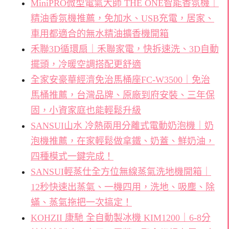
MiniPRO微型電氣大師 THE ONE智能香氛機｜
精油香氛機推薦，免加水、USB充電，居家、
車用都適合的無水精油擴香機開箱
禾聯3D循環扇｜禾聯家電，快拆速洗、3D自動
擺頭，冷暖空調搭配更舒適
全家安豪華經濟免治馬桶座FC-W3500｜免治
馬桶推薦，台灣品牌、原廠到府安裝、三年保
固，小資家庭也能輕鬆升級
SANSUI山水 冷熱兩用分離式電動奶泡機｜奶
泡機推薦，在家輕鬆做拿鐵、奶蓋、鮮奶油，
四種模式一鍵完成！
SANSUI輕蒸仕全方位無線蒸氣洗地機開箱｜
12秒快速出蒸氣、一機四用，洗地、吸塵、除
蟎、蒸氣拖把一次搞定！
KOHZII 康馳 全自動製冰機 KIM1200｜6-8分