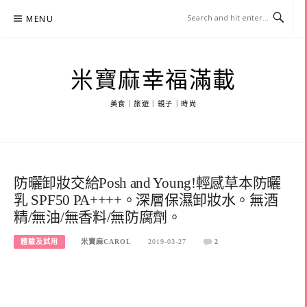
Skip
MENU
to
content
米寶麻幸福滿載
美食｜旅遊｜親子｜時尚
防曬卸妝交給Posh and Young!輕感草本防曬
乳 SPF50 PA++++。深層保濕卸妝水。無酒
精/無油/無香料/無防腐劑。
體驗及試用
米寶麻CAROL
2019-03-27
2