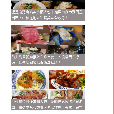
捷運南勢角站美食懶人包｜從興南夜市到周邊
街區，中和在地人私藏美味全收錄！
台北約會餐廳推薦：節日慶生、浪漫告白必
訪，精選氛圍餐點直送幸福感！
中永和燒臘便當懶人包：燒臘控必收的私藏名
單！精選中永和燒臘、便當推薦，美味不踩雷