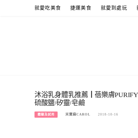
Skip
就愛吃美食
捷運美食
就愛到處玩
to
content
沐浴乳身體乳推薦┃蓓樂膚PURI
硫酸鹽/矽靈/皂鹼
米寶麻CAROL
2018-10-16
體驗及試用