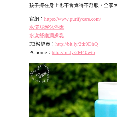
孩子擦在身上也不會覺得不舒服，全家
官網：
https://www.purifycare.com/
水漾舒護沐浴露
水漾舒護潤膚乳
FB粉絲頁：
http://bit.ly/2tk9DhQ
PChome：
http://bit.ly/2M40wto