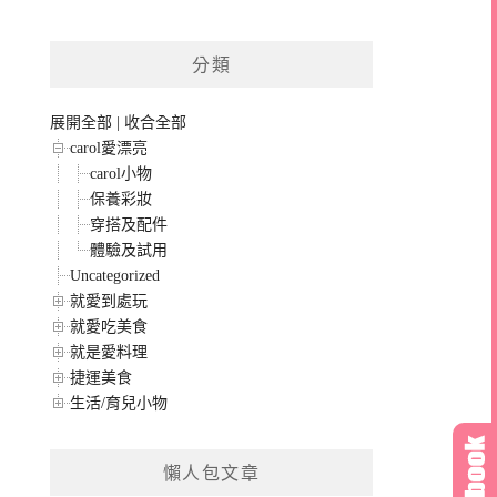
分類
展開全部
|
收合全部
carol愛漂亮
carol小物
保養彩妝
穿搭及配件
體驗及試用
Uncategorized
就愛到處玩
就愛吃美食
就是愛料理
捷運美食
生活/育兒小物
懶人包文章