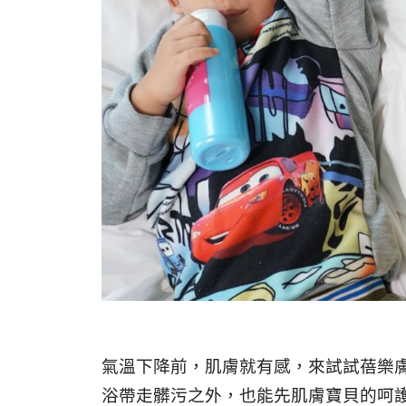
氣溫下降前，肌膚就有感，來試試蓓樂膚
浴帶走髒污之外，也能先肌膚寶貝的呵