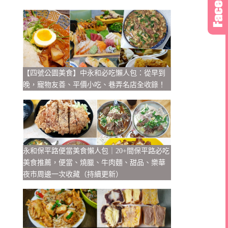
【四號公園美食】中永和必吃懶人包：從早到
晚，寵物友善、平價小吃、巷弄名店全收錄！
永和保平路便當美食懶人包｜20+間保平路必吃
美食推薦，便當、燒臘、牛肉麵、甜品、樂華
夜市周邊一次收藏（持續更新）