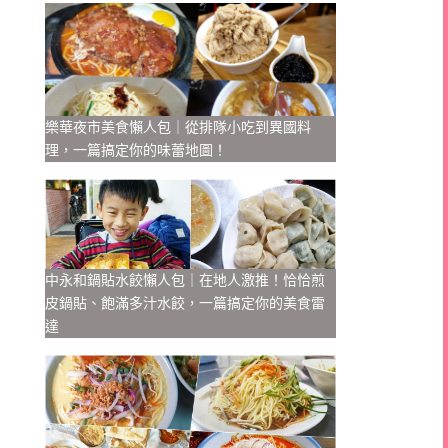
樂華夜市美食懶人包｜從排隊小吃到異國料
理，一篇搞定你的味蕾地圖！
中永和鍋貼水餃懶人包｜在地人激推！恰恰煎
皮鍋貼、飽滿多汁水餃，一篇搞定你的美食雷
達