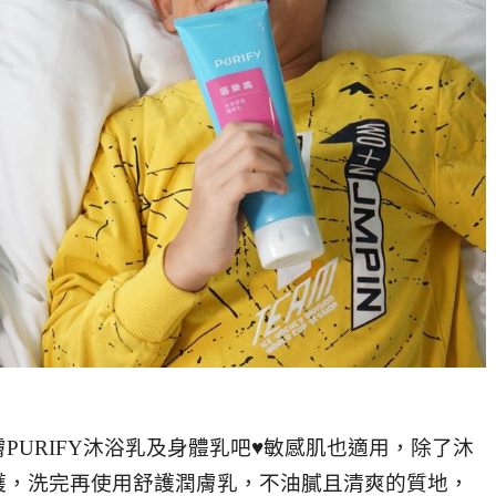
PURIFY沐浴乳及身體乳吧♥敏感肌也適用，除了沐
護，洗完再使用舒護潤膚乳，不油膩且清爽的質地，