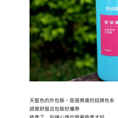
天藍色的外包裝，是蓓樂膚的招牌色系
感覺舒服且包裝好攜帶
換季了…別讓心情也跟著換季才好