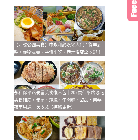
【四號公園美食】中永和必吃懶人包：從早到
晚，寵物友善、平價小吃、巷弄名店全收錄！
永和保平路便當美食懶人包｜20+間保平路必吃
美食推薦，便當、燒臘、牛肉麵、甜品、樂華
夜市周邊一次收藏（持續更新）