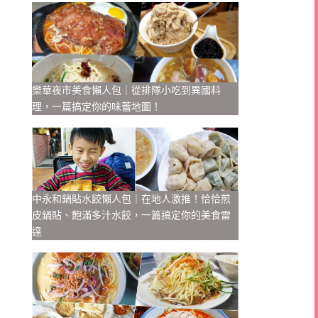
樂華夜市美食懶人包｜從排隊小吃到異國料
理，一篇搞定你的味蕾地圖！
中永和鍋貼水餃懶人包｜在地人激推！恰恰煎
皮鍋貼、飽滿多汁水餃，一篇搞定你的美食雷
達