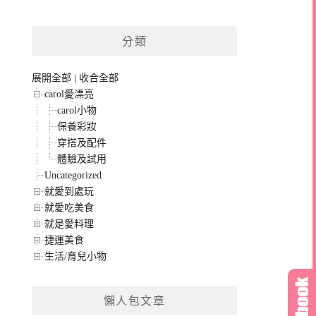
分類
展開全部
|
收合全部
carol愛漂亮
carol小物
保養彩妝
穿搭及配件
體驗及試用
Uncategorized
就愛到處玩
就愛吃美食
就是愛料理
捷運美食
生活/育兒小物
懶人包文章