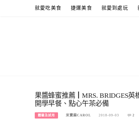
Skip
就愛吃美食
捷運美食
就愛到處玩
to
content
果醬蜂蜜推薦┃MRS. BRIDGES
開學早餐、點心午茶必備
米寶麻CAROL
2018-09-03
2
體驗及試用