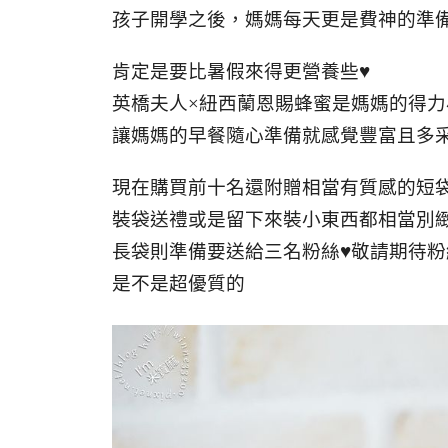
孩子開學之後，媽媽每天更是費神的準
肯定是要比暑假來得更營養些♥
英橋夫人×紐西蘭恩賜蜂蜜是媽媽的得力
讓媽媽的早餐隨心準備就感覺豐富且多
現在購買前十名還附贈相當有質感的短
裝袋送禮或是留下來裝小東西都相當別
長袋則準備要送給三名粉絲♥敬請期待粉
是不是超優質的