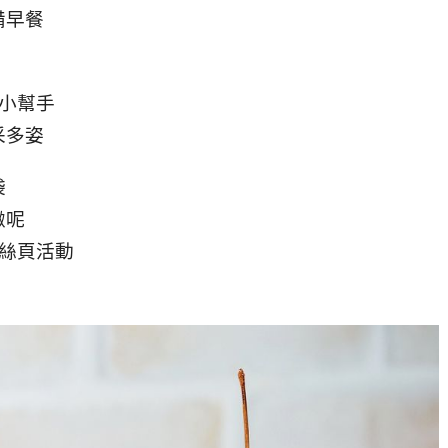
備早餐
小幫手
采多姿
袋
緻呢
絲頁活動