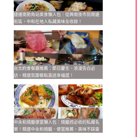
捷運南勢角站美食懶人包｜從興南夜市到周邊
街區，中和在地人私藏美味全收錄！
台北約會餐廳推薦：節日慶生、浪漫告白必
訪，精選氛圍餐點直送幸福感！
中永和燒臘便當懶人包：燒臘控必收的私藏名
單！精選中永和燒臘、便當推薦，美味不踩雷