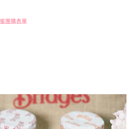
賜蜂蜜團購表單