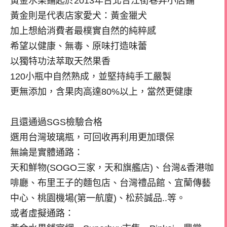
黃金水果鋪起於2013年台北合江街巷弄小店鋪
黃金則是代表店家愛犬：黃金獵犬
加上想給消費者最樸實自然的純粹感
希望以健康、無毒、原味打造味蕾
以獨特功法萃取天然果香
120小瓶中自然熟成，並堅持純手工嚴製
更無添加，含果肉高達80%以上，當然更健康
且還通過SGS檢驗合格
選用台灣玻璃瓶，可回收再利用更加環保
無論是實體通路：
天和鮮物(SOGO三家，天和旗艦店)、台灣&香港咖
啡廳、布里王子的麵包店、台灣禮品館、宜蘭傳藝
中心、桃園機場(第一航廈)、松菸誠品..等。
或者虛擬通路：