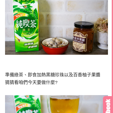
準備綠茶、即食加熱黑糖珍珠以及百香柚子果醬
猜猜看咱們今天要做什麼?