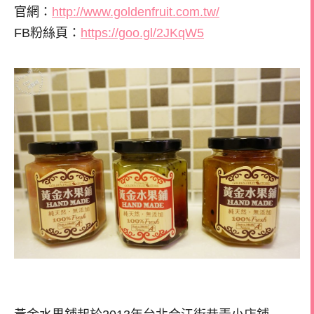
官網：
http://www.goldenfruit.com.tw/
FB粉絲頁：
https://goo.gl/2JKqW5