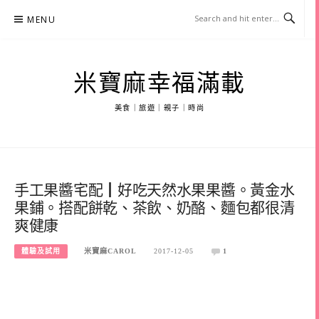
Skip
MENU
to
content
米寶麻幸福滿載
美食｜旅遊｜親子｜時尚
手工果醬宅配┃好吃天然水果果醬。黃金水
果鋪。搭配餅乾、茶飲、奶酪、麵包都很清
爽健康
體驗及試用
米寶麻CAROL
2017-12-05
1