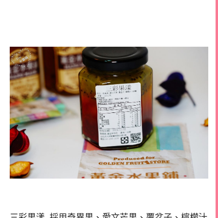
三彩果漾 採用奇異果、愛文芒果、覆盆子、檸檬汁