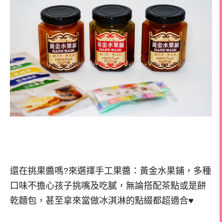
還在挑果醬嗎?來選擇手工果醬：黃金水果鋪，多種
口味不擔心孩子挑嘴及吃膩，無論搭配茶點或是餅
乾麵包，甚至拿來當做冰淇淋的點綴都超適合♥