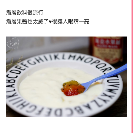
漸層飲料很流行
漸層果醬也太威了♥很讓人眼睛一亮