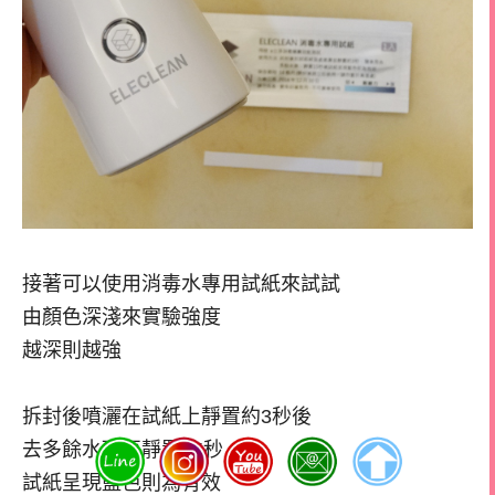
接著可以使用消毒水專用試紙來試試
由顏色深淺來實驗強度
越深則越強
拆封後噴灑在試紙上靜置約3秒後
去多餘水珠再靜置15秒
試紙呈現藍色則為有效