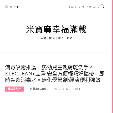
Skip
MENU
to
content
米寶麻幸福滿載
美食｜旅遊｜親子｜時尚
消毒噴霧推薦┃嬰幼兒童親膚乾洗手。
ELECLEAN e立淨 安全方便輕巧好攜帶。即
時製造消毒水。無化學藥劑/經濟便利強效
體驗及試用
米寶麻CAROL
2017-10-02
1