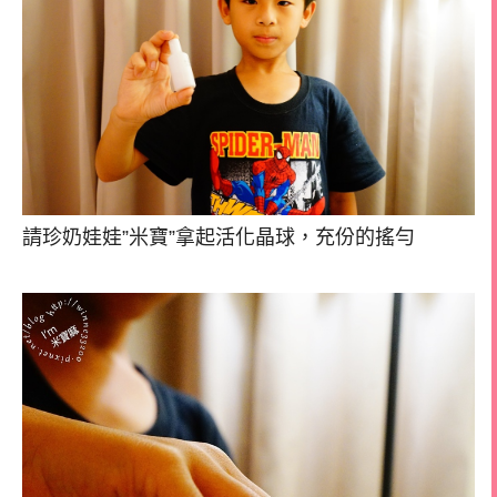
請珍奶娃娃”米寶”拿起活化晶球，充份的搖勻