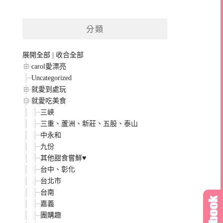
分類
展開全部
|
收合全部
carol愛漂亮
Uncategorized
就愛到處玩
就愛吃美食
三峽
三重、蘆洲、新莊、五股、泰山
中永和
九份
其他甜食嘗鮮♥
台中、彰化
台北市
台南
嘉義
團購趣