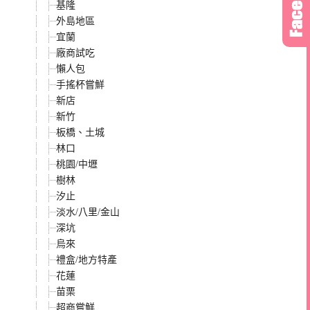
基隆
外島地區
宜蘭
廠商試吃
懶人包
手搖杯嘗鮮
新店
新竹
板橋、土城
林口
桃園/中壢
樹林
汐止
淡水/八里/金山
深坑
烏來
禮盒/地方特產
花蓮
苗栗
超商嘗鮮