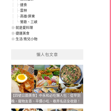
速食
雲林
高雄/屏東
鶯歌、三峽
就是愛料理
捷運美食
生活/育兒小物
懶人包文章
【四號公園美食】中永和必吃懶人包：從早到
晚，寵物友善、平價小吃、巷弄名店全收錄！