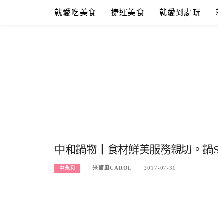
Skip
就愛吃美食
捷運美食
就愛到處玩
to
content
中和鍋物┃食材鮮美服務親切。鍋SH
米寶麻CAROL
2017-07-30
中永和