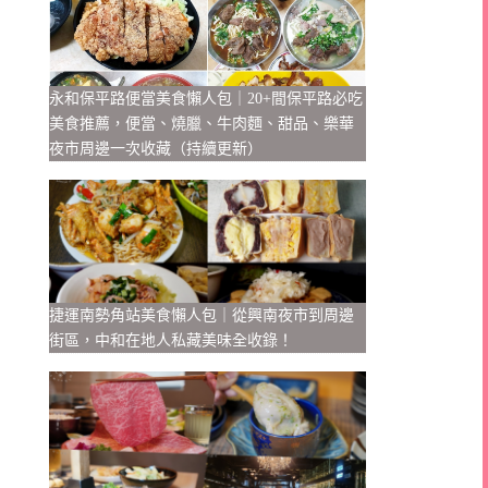
永和保平路便當美食懶人包｜20+間保平路必吃
美食推薦，便當、燒臘、牛肉麵、甜品、樂華
夜市周邊一次收藏（持續更新）
捷運南勢角站美食懶人包｜從興南夜市到周邊
街區，中和在地人私藏美味全收錄！