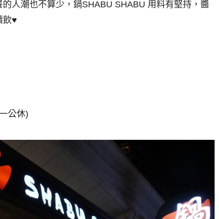
人潮也不算少，鍋SHABU SHABU 用料有堅持，醬
飲♥
(週一公休)