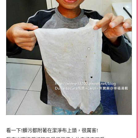
看一下!髒污都附著在潔淨布上頭，很厲害!