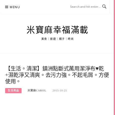
Skip
MENU
to
content
米寶麻幸福滿載
美食｜旅遊｜親子｜時尚
【生活。清潔】鎮洲點斷式萬用潔淨布♥乾
+濕乾淨又清爽。去污力強。不起毛屑。方便
使用。
生活用品
米寶麻CAROL
2015-10-25