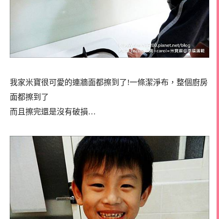
我家米寶很可愛的連牆面都擦到了!一條潔淨布，整個廚房
面都擦到了
而且擦完還是沒有破損…