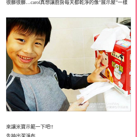
很髒很髒…carol真想讓廚房每天都乾淨的像”展示屋”一樣
來讓米寶示範一下吧!!
先抽出潔淨布