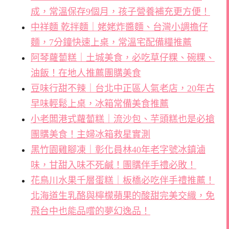
成，常溫保存9個月，孩子營養補充更方便！
中祥麵 乾拌麵｜姥姥炸醬麵、台灣小調擔仔
麵，7分鐘快速上桌，常溫宅配備糧推薦
阿琴蘿蔔糕｜土城美食，必吃草仔粿、碗粿、
油飯！在地人推薦團購美食
豆味行甜不辣｜台北中正區人氣老店，20年古
早味輕鬆上桌，冰箱常備美食推薦
小老闆港式蘿蔔糕｜流沙包、芋頭糕也是必搶
團購美食！主婦冰箱救星實測
黑竹園雞腳凍｜彰化員林40年老字號冰鎮滷
味，甘甜入味不死鹹！團購伴手禮必敗！
花鳥川水果千層蛋糕｜板橋必吃伴手禮推薦！
北海道生乳酪與檸檬蘋果的酸甜完美交織，免
飛台中也能品嚐的夢幻逸品！