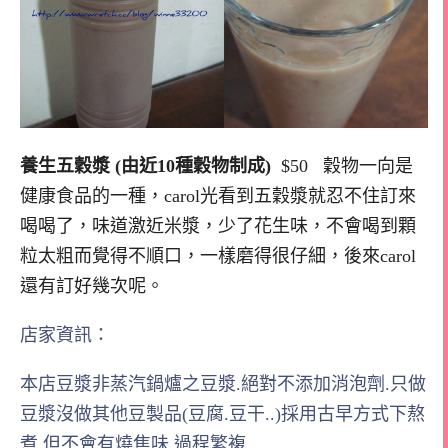
養生五穀漿 (由近10種穀物制成)
$50 穀物一向是
健康食品的一種，carol光看到五穀漿就忍不住訂來
喝喝了，味道激近米漿，少了花生味，不會喝到顆
粒太粗而覺得不順口，一樣磨得很仔細，後來carol
還有訂好幾次呢。
店家資訊：
本店豆漿非蒸汽鍋爐之豆漿.絕對不添加消泡劑.只做
豆漿沒做其他豆製品(豆腐.豆干..)採用古早方式下熬
煮.但不會有燒焦味.過程繁複.