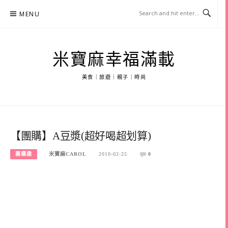
Skip
MENU
to
content
米寶麻幸福滿載
美食｜旅遊｜親子｜時尚
【團購】A豆漿(超好喝超划算)
團購趣
米寶麻CAROL
2010-02-25
0