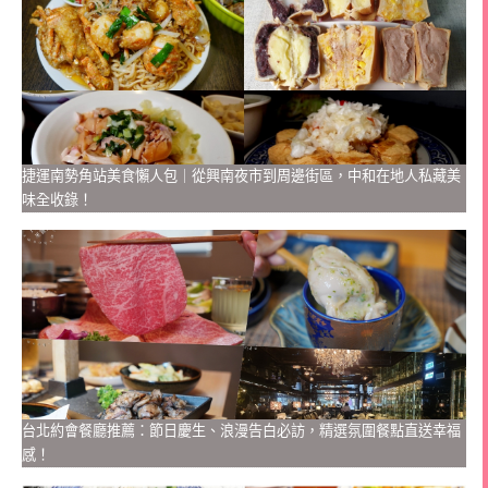
捷運南勢角站美食懶人包｜從興南夜市到周邊街區，中和在地人私藏美
味全收錄！
台北約會餐廳推薦：節日慶生、浪漫告白必訪，精選氛圍餐點直送幸福
感！