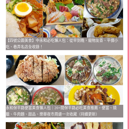
【四號公園美食】中永和必吃懶人包：從早到晚，寵物友善、平價小
吃、巷弄名店全收錄！
永和保平路便當美食懶人包｜20+間保平路必吃美食推薦，便當、燒
臘、牛肉麵、甜品、樂華夜市周邊一次收藏（持續更新）