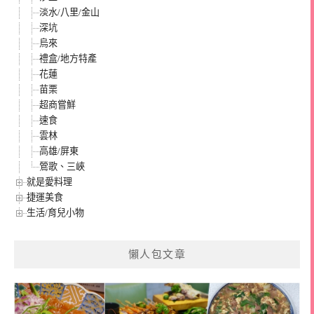
淡水/八里/金山
深坑
烏來
禮盒/地方特產
花蓮
苗栗
超商嘗鮮
速食
雲林
高雄/屏東
鶯歌、三峽
就是愛料理
捷運美食
生活/育兒小物
懶人包文章