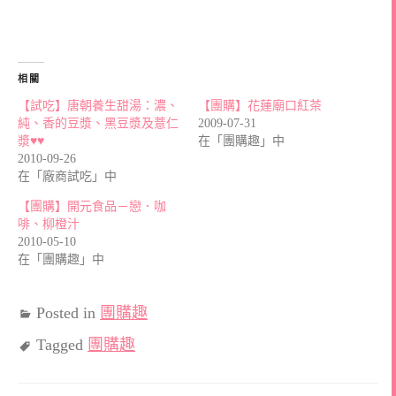
相關
【試吃】唐朝養生甜湯：濃、
【團購】花蓮廟口紅茶
純、香的豆漿、黑豆漿及薏仁
2009-07-31
漿♥♥
在「團購趣」中
2010-09-26
在「廠商試吃」中
【團購】開元食品－戀．咖
啡、柳橙汁
2010-05-10
在「團購趣」中
Posted in
團購趣
Tagged
團購趣