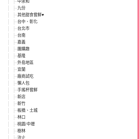
中永和
九份
其他甜食嘗鮮♥
台中、彰化
台北市
台南
嘉義
團購趣
基隆
外島地區
宜蘭
廠商試吃
懶人包
手搖杯嘗鮮
新店
新竹
板橋、土城
林口
桃園/中壢
樹林
汐止