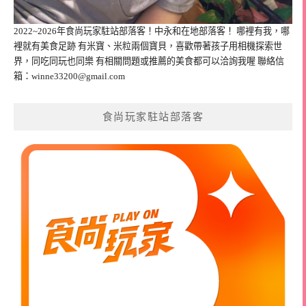
2022~2026年食尚玩家駐站部落客！中永和在地部落客！ 哪裡有我，哪
裡就有美食足跡 有米寶、米粒兩個寶貝，喜歡帶著孩子用相機探索世
界，同吃同玩也同樂 有相關問題或推薦的美食都可以洽詢我喔 聯絡信
箱：
winne33200@gmail.com
食尚玩家駐站部落客