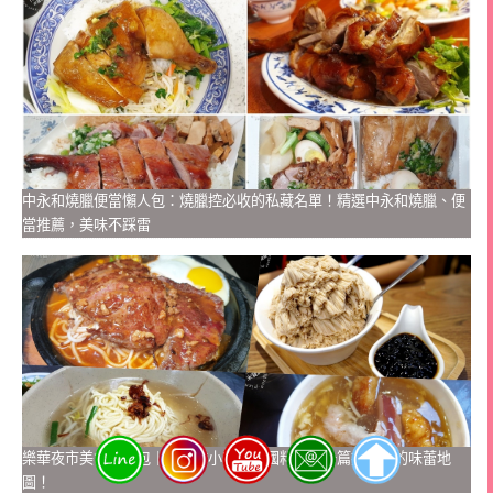
中永和燒臘便當懶人包：燒臘控必收的私藏名單！精選中永和燒臘、便
當推薦，美味不踩雷
樂華夜市美食懶人包｜從排隊小吃到異國料理，一篇搞定你的味蕾地
圖！