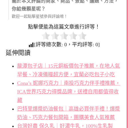
關於本文評論的商家、商品、景點、議題、方法，
你給幾顆星呢？
歡迎一起點擊星號參與評論唷！
點擊便能為這篇文章進行評等！
[評等總次數:
0
，平均評等:
0
]
延伸閱讀
龍潭包子店｜15元銅板價包子推薦，在地人氣
早餐、冷凍備糧超方便，宜蘭必吃包子小吃
Cona’s 妮娜巧克力｜南投巧克力伴手禮推薦，
ICA世界巧克力得獎品牌，送禮自用都值得收
藏
巴特里爆漿奶油餐包｜高雄必買伴手禮！爆漿
奶油、巧克力餐包開箱，團購美食人氣推薦
台灣好農 保久乳｜好濃牛乳，100%生乳製