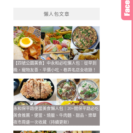
懶人包文章
【四號公園美食】中永和必吃懶人包：從早到
晚，寵物友善、平價小吃、巷弄名店全收錄！
永和保平路便當美食懶人包｜20+間保平路必吃
美食推薦，便當、燒臘、牛肉麵、甜品、樂華
夜市周邊一次收藏（持續更新）