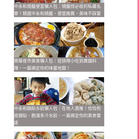
中永和燒臘便當懶人包：燒臘控必收的私藏名
單！精選中永和燒臘、便當推薦，美味不踩雷
樂華夜市美食懶人包｜從排隊小吃到異國料
理，一篇搞定你的味蕾地圖！
中永和鍋貼水餃懶人包｜在地人激推！恰恰煎
皮鍋貼、飽滿多汁水餃，一篇搞定你的美食雷
達