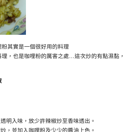
哩粉其實是一個很好用的料理
料理，也是咖哩粉的厲害之處…這次炒的有點濕黏，
椒
至透明入味，放少許辣椒炒至香味透出。
翻炒，並加入咖哩粉及少少的醬油上色。