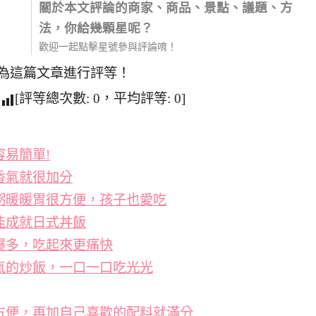
關於本文評論的商家、商品、景點、議題、方
法，你給幾顆星呢？
歡迎一起點擊星號參與評論唷！
為這篇文章進行評等！
[評等總次數:
0
，平均評等:
0
]
易簡單!
香氣就很加分
粥暖暖胃很方便，孩子也愛吃
能成就日式丼飯
爆多，吃起來更痛快
氣的炒飯，一口一口吃光光
方便，再加自己喜歡的配料就滿分