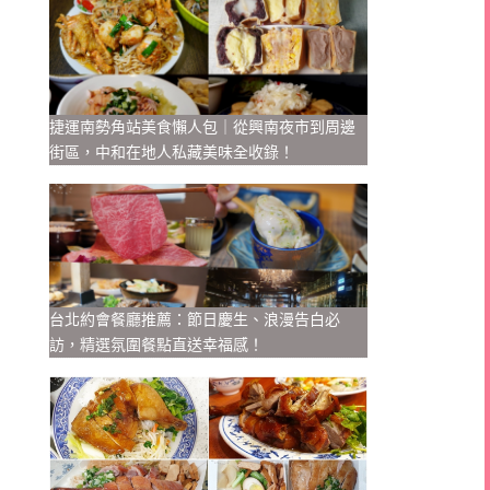
捷運南勢角站美食懶人包｜從興南夜市到周邊
街區，中和在地人私藏美味全收錄！
台北約會餐廳推薦：節日慶生、浪漫告白必
訪，精選氛圍餐點直送幸福感！