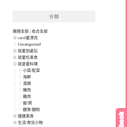
分類
展開全部
|
收合全部
carol愛漂亮
Uncategorized
就愛到處玩
就愛吃美食
就是愛料理
小菜/配菜
海鮮
湯類
豬肉
雞肉
飯/粥
麵食/麵粉
捷運美食
生活/育兒小物