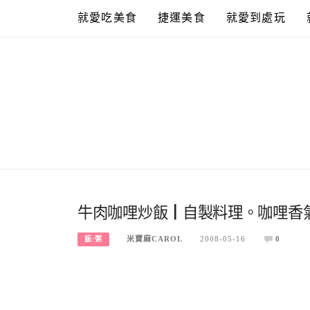
Skip
就愛吃美食
捷運美食
就愛到處玩
to
content
牛肉咖哩炒飯┃自製料理。咖哩香
米寶麻CAROL
2008-05-16
0
飯/粥