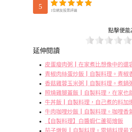
5
1位網友投票評論
點擊便能
延伸閱讀
皮蛋瘦肉粥┃在家煮比想像中的還容
青椒肉絲蛋炒飯┃自製料理。青椒
香菇雞蓉玉米粥┃自製料理。煮鍋
照燒雞腿蓋飯┃自製料理，在家也
牛丼飯┃自製料理，自己煮的料加
牛肉咖哩炒飯┃自製料理。咖哩香
【自製料理】白醬蝦仁蘆筍燴飯
茄子燉飯┃自製料理。電鍋料理最