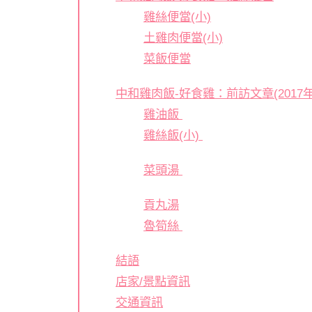
雞絲便當(小)
土雞肉便當(小)
菜飯便當
中和雞肉飯-好食雞：前訪文章(2017年1
雞油飯
雞絲飯(小)
菜頭湯
貢丸湯
魯筍絲
結語
店家/景點資訊
交通資訊