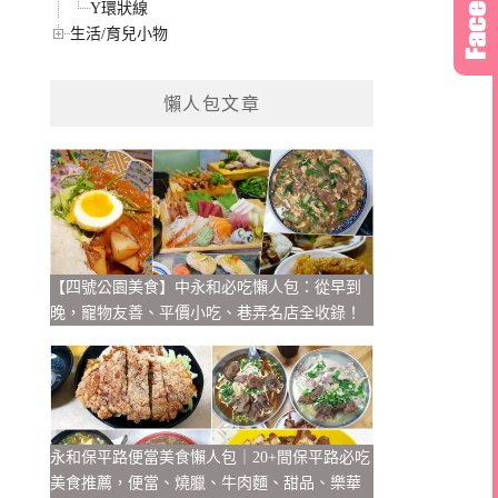
Y環狀線
生活/育兒小物
懶人包文章
【四號公園美食】中永和必吃懶人包：從早到
晚，寵物友善、平價小吃、巷弄名店全收錄！
永和保平路便當美食懶人包｜20+間保平路必吃
美食推薦，便當、燒臘、牛肉麵、甜品、樂華