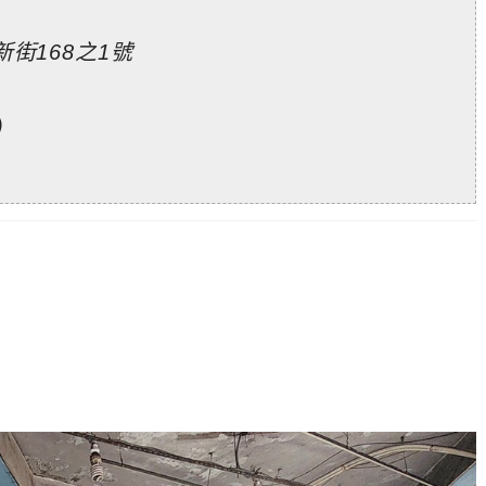
街168之1號
)