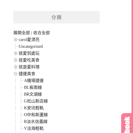
分類
展開全部
|
收合全部
carol愛漂亮
Uncategorized
就愛到處玩
就愛吃美食
就是愛料理
捷運美食
A機場捷運
BL板南線
BR文湖線
G松山新店線
K安坑輕軌
O中和新蘆線
R淡水信義線
V淡海輕軌