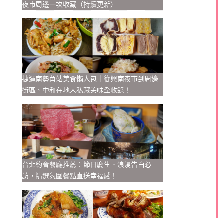
夜市周邊一次收藏（持續更新）
捷運南勢角站美食懶人包｜從興南夜市到周邊
街區，中和在地人私藏美味全收錄！
台北約會餐廳推薦：節日慶生、浪漫告白必
訪，精選氛圍餐點直送幸福感！