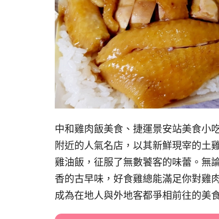
中和雞肉飯美食、捷運景安站美食小
附近的人氣名店，以其新鮮現宰的土雞
雞油飯，征服了無數饕客的味蕾。無
香的古早味，好食雞總能滿足你對雞
成為在地人與外地客都爭相前往的美