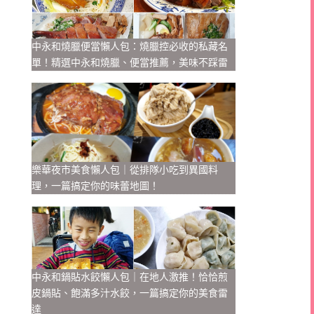
中永和燒臘便當懶人包：燒臘控必收的私藏名
單！精選中永和燒臘、便當推薦，美味不踩雷
樂華夜市美食懶人包｜從排隊小吃到異國料
理，一篇搞定你的味蕾地圖！
中永和鍋貼水餃懶人包｜在地人激推！恰恰煎
皮鍋貼、飽滿多汁水餃，一篇搞定你的美食雷
達