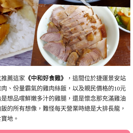
吃推薦這家
《中和好食雞》
，這間位於捷運景安站
肉、份量霸氣的雞肉絲飯，以及親民價格的10元
論是想品嚐鮮嫩多汁的雞腿，還是懷念那充滿雞油
肉飯的所有想像，難怪每天營業時總是大排長龍，
食寶地。