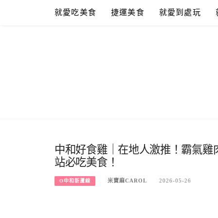
Skip
就愛吃美食
捷運美食
就愛到處玩
to
content
中和好食雞｜在地人激推！霸氣雞
站必吃美食！
米寶麻CAROL
2026-05-26
O中和新蘆線