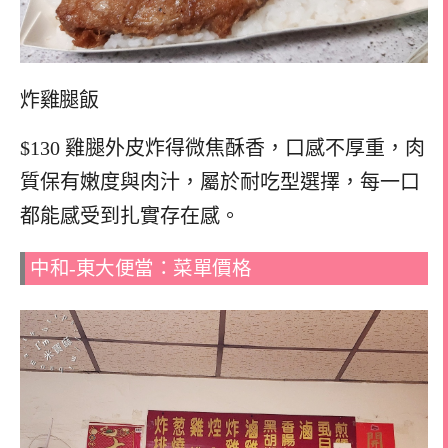
炸雞腿飯
$130 雞腿外皮炸得微焦酥香，口感不厚重，肉
質保有嫩度與肉汁，屬於耐吃型選擇，每一口
都能感受到扎實存在感。
中和-東大便當：菜單價格