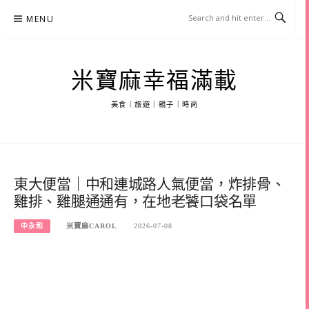
Skip
MENU
to
content
米寶麻幸福滿載
美食｜旅遊｜親子｜時尚
東大便當｜中和連城路人氣便當，炸排骨、
雞排、雞腿通通有，在地老饕口袋名單
中永和
米寶麻CAROL
2026-07-08