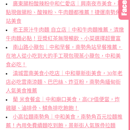
廣東腸粉酸辣粉中和仁愛店｜興南夜市美食，現
點現做腸粉、酸辣粉、牛肉麵都推薦！捷運南勢角
站美食
老王原汁牛肉麵 自立店｜中和牛肉麵推薦，清燉
牛肉麵必點！豆漿紅茶無限暢飲、小菜選擇超豐富
南山路小籠包｜中和早餐，南勢角站早餐推薦，
在地人從小吃到大的手工現包現蒸小籠包，中和美
食必吃！
滇城雲南美食小吃店｜中和華新街美食，30年老
店必吃雲南涼麵、巴巴絲、炸豆粉，南勢角緬甸街
人氣美食推薦
蘭 米食餐盒｜中和廟口美食，高CP值便當，炸
雞腿、滷排骨、鯖魚排吃飽飽！
小高拉麵南勢角｜中和美食，南勢角百元拉麵推
薦！內用免費續麵吃到飽，景新街人氣豚骨拉麵