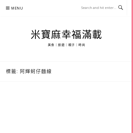
Skip
MENU
to
content
米寶麻幸福滿載
美食｜旅遊｜親子｜時尚
標籤:
阿輝蚵仔麵線