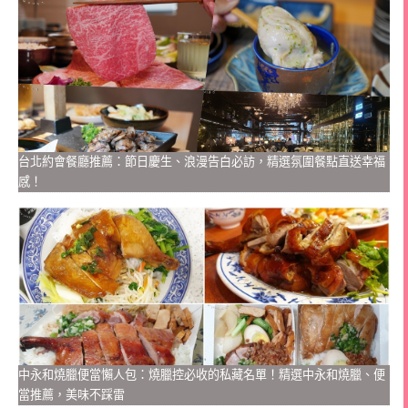
台北約會餐廳推薦：節日慶生、浪漫告白必訪，精選氛圍餐點直送幸福
感！
中永和燒臘便當懶人包：燒臘控必收的私藏名單！精選中永和燒臘、便
當推薦，美味不踩雷