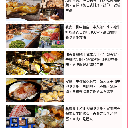
旭集和食集錦信義店｜台北吃到飽推
薦，百種頂級日式料理，讓你一試成
主顧
我家牛排中和店｜中永和牛排，被牛
排耽誤的百道料理天堂，高CP值排
餐吃到飽攻略
沾美西餐廳｜台北70年老字號美食，
午餐吃到飽，5800好評4.5星經典美
味，必吃龍眼木爐烤牛排！
安格士牛排館樹林店｜超人氣平價牛
排吃到飽，自助吧、小火鍋、鐵板
燒，多樣選擇滿足你的美食渴望！
藝爐晏┃汐止火鍋吃到飽。賞畫吃火
鍋兩者同時擁有，自助吧提供超豐
富，肉肉山吃起來