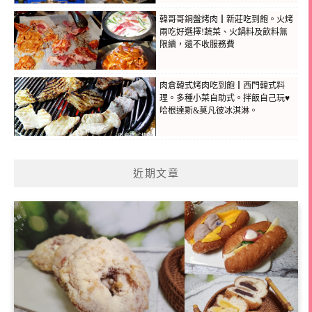
韓哥哥銅盤烤肉┃新莊吃到飽。火烤
兩吃好選擇!蔬菜、火鍋料及飲料無
限續，還不收服務費
肉倉韓式烤肉吃到飽┃西門韓式料
理。多種小菜自助式。拌飯自己玩♥
哈根達斯&莫凡彼冰淇淋。
近期文章