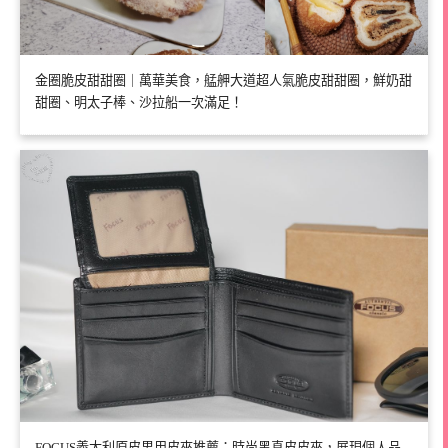
金圈脆皮甜甜圈｜萬華美食，艋舺大道超人氣脆皮甜甜圈，鮮奶甜
甜圈、明太子棒、沙拉船一次滿足！
FOCUS義大利原皮男用皮夾推薦：時尚黑真皮皮夾，展現個人品