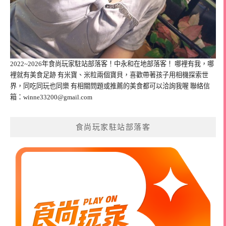
2022~2026年食尚玩家駐站部落客！中永和在地部落客！ 哪裡有我，哪
裡就有美食足跡 有米寶、米粒兩個寶貝，喜歡帶著孩子用相機探索世
界，同吃同玩也同樂 有相關問題或推薦的美食都可以洽詢我喔 聯絡信
箱：
winne33200@gmail.com
食尚玩家駐站部落客