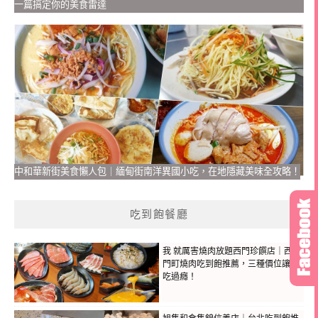
一篇搞定你的美食雷達
中和華新街美食懶人包｜緬甸街南洋異國小吃，在地隱藏美味全攻略！
吃到飽餐廳
我 就厲害燒肉放題西門珍饌店｜西
門町燒肉吃到飽推薦，三種價位讓你
吃過癮！