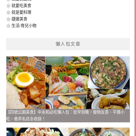
就愛吃美食
就是愛料理
捷運美食
生活/育兒小物
懶人包文章
【四號公園美食】中永和必吃懶人包：從早到晚，寵物友善、平價小
吃、巷弄名店全收錄！