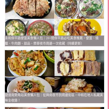
永和保平路便當美食懶人包｜20+間保平路必吃美食推薦，便當、燒
臘、牛肉麵、甜品、樂華夜市周邊一次收藏（持續更新）
捷運南勢角站美食懶人包｜從興南夜市到周邊街區，中和在地人私藏美
味全收錄！