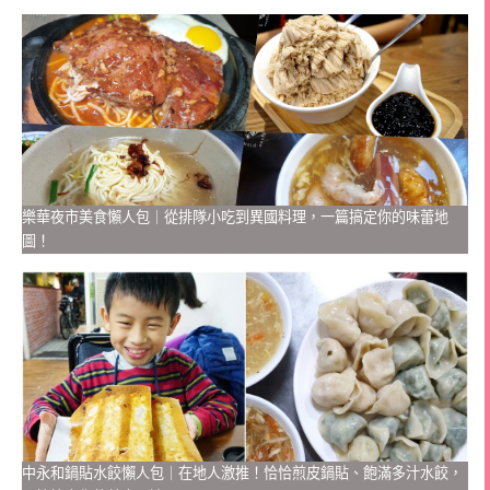
樂華夜市美食懶人包｜從排隊小吃到異國料理，一篇搞定你的味蕾地
圖！
中永和鍋貼水餃懶人包｜在地人激推！恰恰煎皮鍋貼、飽滿多汁水餃，