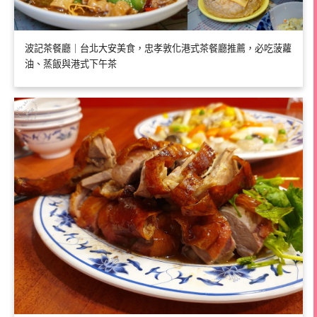
波記茶餐廳｜台北大安美食，忠孝敦化港式茶餐廳推薦，必吃菠蘿
油、蒸飯與港式下午茶