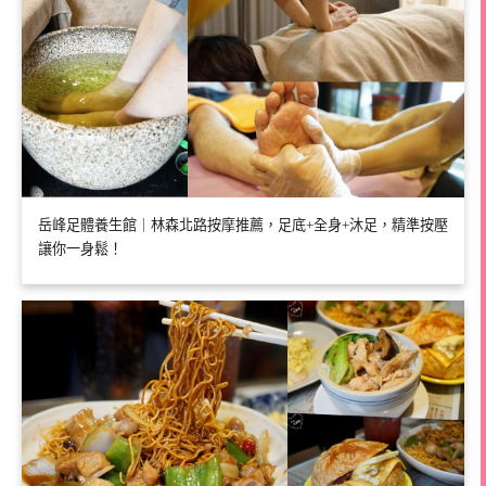
岳峰足體養生館｜林森北路按摩推薦，足底+全身+沐足，精準按壓
讓你一身鬆！