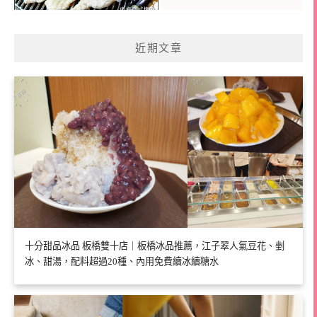
近期文章
十分甜品冰品 板橋雙十店｜板橋冰品推薦，江子翠人氣豆花、剉
冰、甜湯，配料超過20種、內用免費續冰續糖水