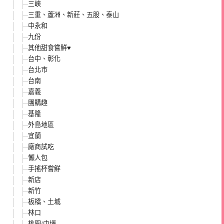
三峽
三重、蘆洲、新莊、五股、泰山
中永和
九份
其他甜食嘗鮮♥
台中、彰化
台北市
台南
嘉義
團購趣
基隆
外島地區
宜蘭
廠商試吃
懶人包
手搖杯嘗鮮
新店
新竹
板橋、土城
林口
桃園/中壢