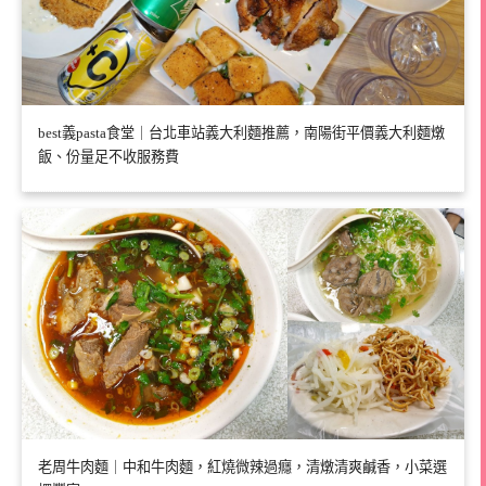
best義pasta食堂｜台北車站義大利麵推薦，南陽街平價義大利麵燉
飯、份量足不收服務費
老周牛肉麵｜中和牛肉麵，紅燒微辣過癮，清燉清爽鹹香，小菜選