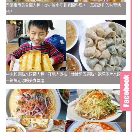
樂華夜市美食懶人包｜從排隊小吃到異國料理，一篇搞定你的味蕾地
圖！
中永和鍋貼水餃懶人包｜在地人激推！恰恰煎皮鍋貼、飽滿多汁水餃，
一篇搞定你的美食雷達