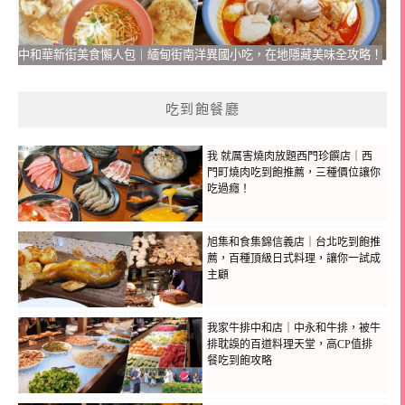
中和華新街美食懶人包｜緬甸街南洋異國小吃，在地隱藏美味全攻略！
吃到飽餐廳
我 就厲害燒肉放題西門珍饌店｜西
門町燒肉吃到飽推薦，三種價位讓你
吃過癮！
旭集和食集錦信義店｜台北吃到飽推
薦，百種頂級日式料理，讓你一試成
主顧
我家牛排中和店｜中永和牛排，被牛
排耽誤的百道料理天堂，高CP值排
餐吃到飽攻略