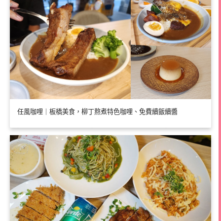
任風咖哩｜板橋美食，柳丁熬煮特色咖哩、免費續飯續醬