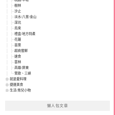
樹林
汐止
淡水/八里/金山
深坑
烏來
禮盒/地方特產
花蓮
苗栗
超商嘗鮮
速食
雲林
高雄/屏東
鶯歌、三峽
就是愛料理
捷運美食
生活/育兒小物
懶人包文章