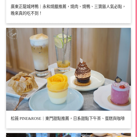
廣東正龍城烤鴨｜永和燒臘推薦，燒肉、燒鴨、三寶飯人氣必點，
晚來真的吃不到！
松薇 PINE&ROSE｜東門甜點推薦，日系甜點下午茶、蛋糕與咖啡