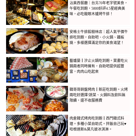
沾美西餐廳｜台北70年老字號美食，
午餐吃到飽，5800好評4.5星經典美
味，必吃龍眼木爐烤牛排！
安格士牛排館樹林店｜超人氣平價牛
排吃到飽，自助吧、小火鍋、鐵板
燒，多樣選擇滿足你的美食渴望！
藝爐晏┃汐止火鍋吃到飽。賞畫吃火
鍋兩者同時擁有，自助吧提供超豐
富，肉肉山吃起來
韓哥哥銅盤烤肉┃新莊吃到飽。火烤
兩吃好選擇!蔬菜、火鍋料及飲料無
限續，還不收服務費
肉倉韓式烤肉吃到飽┃西門韓式料
理。多種小菜自助式。拌飯自己玩♥
哈根達斯&莫凡彼冰淇淋。