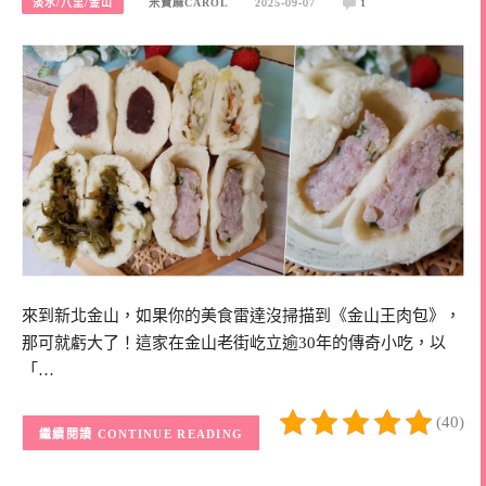
淡水/八里/金山
米寶麻CAROL
2025-09-07
1
來到新北金山，如果你的美食雷達沒掃描到《金山王肉包》，
那可就虧大了！這家在金山老街屹立逾30年的傳奇小吃，以
「…
(40)
CONTINUE READING