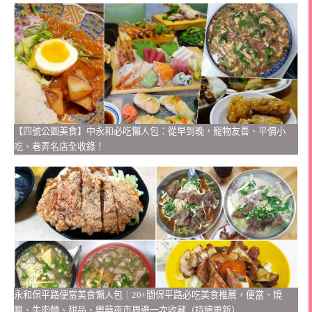
【四號公園美食】中永和必吃懶人包：從早到晚，寵物友善、平價小
吃、巷弄名店全收錄！
永和保平路便當美食懶人包｜20+間保平路必吃美食推薦，便當、燒
臘、牛肉麵、甜品、樂華夜市周邊一次收藏（持續更新）