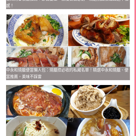
感！
中永和燒臘便當懶人包：燒臘控必收的私藏名單！精選中永和燒臘、便
當推薦，美味不踩雷