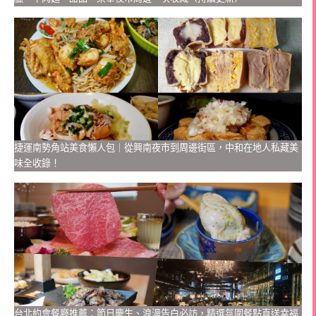
捷運南勢角站美食懶人包｜從興南夜市到周邊街區，中和在地人私藏美
味全收錄！
台北約會餐廳推薦：節日慶生、浪漫告白必訪，精選氛圍餐點直送幸福