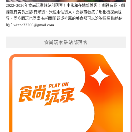
2022~2026年食尚玩家駐站部落客！中永和在地部落客！ 哪裡有我，哪
裡就有美食足跡 有米寶、米粒兩個寶貝，喜歡帶著孩子用相機探索世
界，同吃同玩也同樂 有相關問題或推薦的美食都可以洽詢我喔 聯絡信
箱：
winne33200@gmail.com
食尚玩家駐站部落客