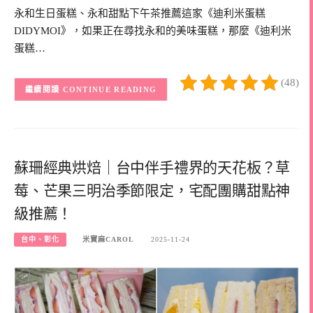
永和生日蛋糕、永和甜點下午茶推薦這家《迪利米蛋糕
DIDYMOI》，如果正在尋找永和的美味蛋糕，那麼《迪利米
蛋糕…
(48)
CONTINUE READING
蘇珊經典烘焙｜台中伴手禮界的天花板？草
莓、芒果三明治季節限定，宅配團購甜點神
級推薦！
台中、彰化
米寶麻CAROL
2025-11-24