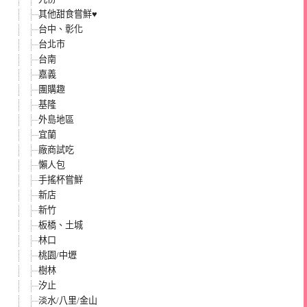
其他甜食嘗鮮♥
台中、彰化
台北市
台南
嘉義
團購趣
基隆
外島地區
宜蘭
廠商試吃
懶人包
手搖杯嘗鮮
新店
新竹
板橋、土城
林口
桃園/中壢
樹林
汐止
淡水/八里/金山