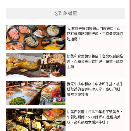
吃到飽餐廳
我 就厲害燒肉放題西門珍饌店｜西
門町燒肉吃到飽推薦，三種價位讓你
吃過癮！
旭集和食集錦信義店｜台北吃到飽推
薦，百種頂級日式料理，讓你一試成
主顧
我家牛排中和店｜中永和牛排，被牛
排耽誤的百道料理天堂，高CP值排
餐吃到飽攻略
沾美西餐廳｜台北70年老字號美食，
午餐吃到飽，5800好評4.5星經典美
味，必吃龍眼木爐烤牛排！