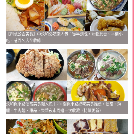
【四號公園美食】中永和必吃懶人包：從早到晚，寵物友善、平價小
吃、巷弄名店全收錄！
永和保平路便當美食懶人包｜20+間保平路必吃美食推薦，便當、燒
臘、牛肉麵、甜品、樂華夜市周邊一次收藏（持續更新）