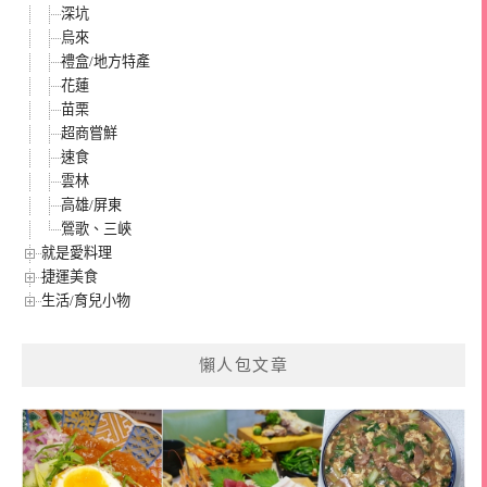
深坑
烏來
禮盒/地方特產
花蓮
苗栗
超商嘗鮮
速食
雲林
高雄/屏東
鶯歌、三峽
就是愛料理
捷運美食
生活/育兒小物
懶人包文章