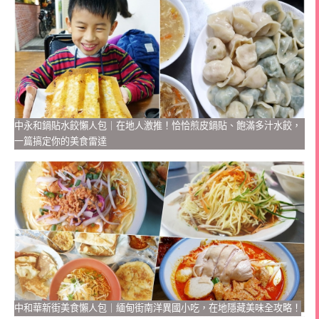
中永和鍋貼水餃懶人包｜在地人激推！恰恰煎皮鍋貼、飽滿多汁水餃，
一篇搞定你的美食雷達
中和華新街美食懶人包｜緬甸街南洋異國小吃，在地隱藏美味全攻略！