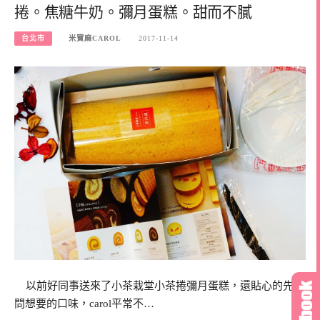
捲。焦糖牛奶。彌月蛋糕。甜而不膩
台北市
米寶麻CAROL
2017-11-14
以前好同事送來了小茶栽堂小茶捲彌月蛋糕，還貼心的先詢
問想要的口味，carol平常不…