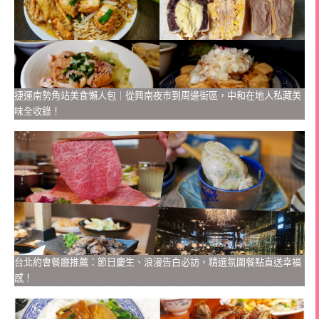
捷運南勢角站美食懶人包｜從興南夜市到周邊街區，中和在地人私藏美
味全收錄！
台北約會餐廳推薦：節日慶生、浪漫告白必訪，精選氛圍餐點直送幸福
感！