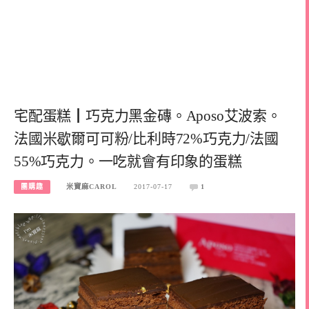
宅配蛋糕┃巧克力黑金磚。Aposo艾波索。
法國米歇爾可可粉/比利時72%巧克力/法國
55%巧克力。一吃就會有印象的蛋糕
團購趣
米寶麻CAROL
2017-07-17
1