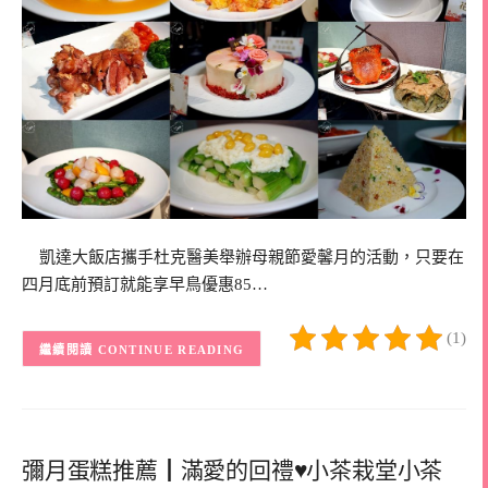
凱達大飯店攜手杜克醫美舉辦母親節愛馨月的活動，只要在
四月底前預訂就能享早鳥優惠85…
(1)
CONTINUE READING
彌月蛋糕推薦┃滿愛的回禮♥小茶栽堂小茶