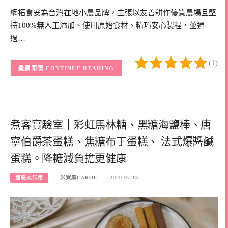
網拓食安為台灣在地小農品牌，主張以友善耕作優質農場且堅
持100%無人工添加、使用原始食材、精巧安心製程，並通
過…
(1)
CONTINUE READING
煮客實驗室┃彩虹馬林糖、黑糖海鹽棒、唐
寧伯爵茶蛋糕、焦糖布丁蛋糕、 法式爆醬鹹
蛋糕。降糖減負擔更健康
體驗及試用
米寶麻CAROL
2020-07-13