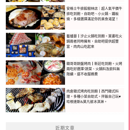
安格士牛排館樹林店｜超人氣平價牛
排吃到飽，自助吧、小火鍋、鐵板
燒，多樣選擇滿足你的美食渴望！
藝爐晏┃汐止火鍋吃到飽。賞畫吃火
鍋兩者同時擁有，自助吧提供超豐
富，肉肉山吃起來
韓哥哥銅盤烤肉┃新莊吃到飽。火烤
兩吃好選擇!蔬菜、火鍋料及飲料無
限續，還不收服務費
肉倉韓式烤肉吃到飽┃西門韓式料
理。多種小菜自助式。拌飯自己玩♥
哈根達斯&莫凡彼冰淇淋。
近期文章