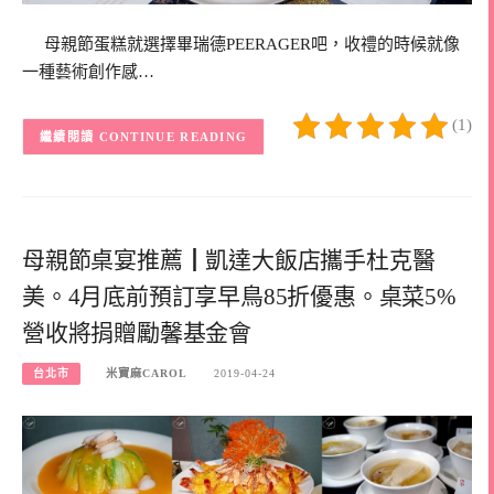
母親節蛋糕就選擇畢瑞德PEERAGER吧，收禮的時候就像
一種藝術創作感…
(1)
CONTINUE READING
母親節桌宴推薦┃凱達大飯店攜手杜克醫
美。4月底前預訂享早鳥85折優惠。桌菜5%
營收將捐贈勵馨基金會
台北市
米寶麻CAROL
2019-04-24