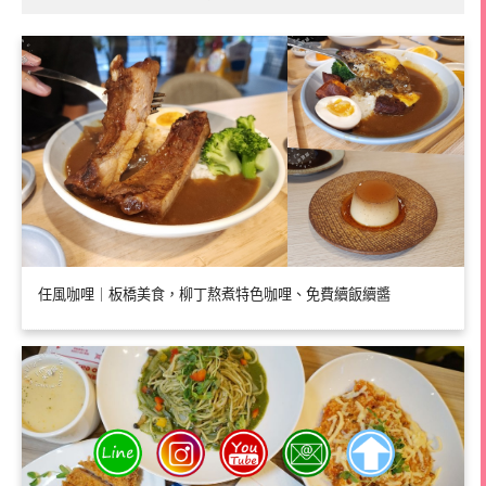
任風咖哩｜板橋美食，柳丁熬煮特色咖哩、免費續飯續醬