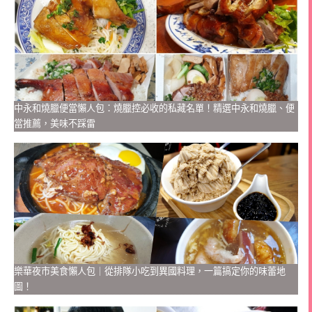
中永和燒臘便當懶人包：燒臘控必收的私藏名單！精選中永和燒臘、便
當推薦，美味不踩雷
樂華夜市美食懶人包｜從排隊小吃到異國料理，一篇搞定你的味蕾地
圖！