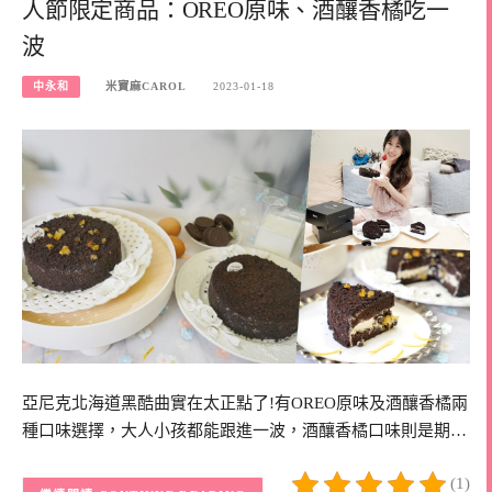
人節限定商品：OREO原味、酒釀香橘吃一
波
中永和
米寶麻CAROL
2023-01-18
亞尼克北海道黑酷曲實在太正點了!有OREO原味及酒釀香橘兩
種口味選擇，大人小孩都能跟進一波，酒釀香橘口味則是期…
(1)