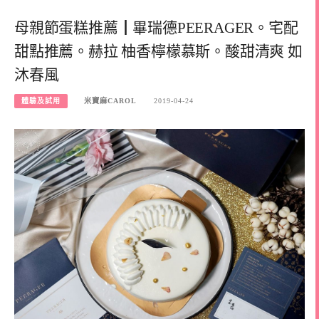
母親節蛋糕推薦┃畢瑞德PEERAGER。宅配
甜點推薦。赫拉 柚香檸檬慕斯。酸甜清爽 如
沐春風
體驗及試用
米寶麻CAROL
2019-04-24