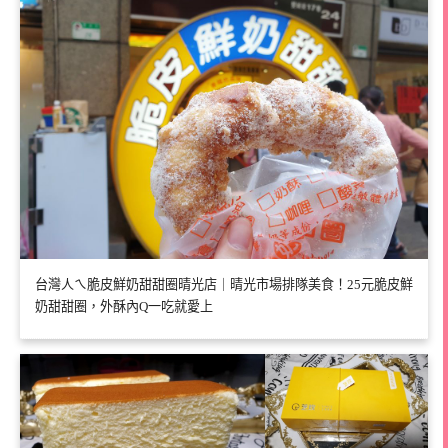
台灣人ㄟ脆皮鮮奶甜甜圈晴光店｜晴光市場排隊美食！25元脆皮鮮
奶甜甜圈，外酥內Q一吃就愛上