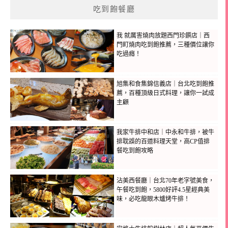
吃到飽餐廳
我 就厲害燒肉放題西門珍饌店｜西
門町燒肉吃到飽推薦，三種價位讓你
吃過癮！
旭集和食集錦信義店｜台北吃到飽推
薦，百種頂級日式料理，讓你一試成
主顧
我家牛排中和店｜中永和牛排，被牛
排耽誤的百道料理天堂，高CP值排
餐吃到飽攻略
沾美西餐廳｜台北70年老字號美食，
午餐吃到飽，5800好評4.5星經典美
味，必吃龍眼木爐烤牛排！