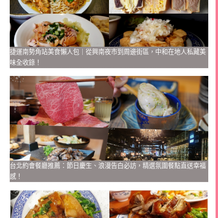
捷運南勢角站美食懶人包｜從興南夜市到周邊街區，中和在地人私藏美
味全收錄！
台北約會餐廳推薦：節日慶生、浪漫告白必訪，精選氛圍餐點直送幸福
感！