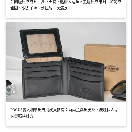
金圈脆皮甜甜圈｜萬華美食，艋舺大道超人氣脆皮甜甜圈，鮮奶甜
甜圈、明太子棒、沙拉船一次滿足！
FOCUS義大利原皮男用皮夾推薦：時尚黑真皮皮夾，展現個人品
味與獨特魅力