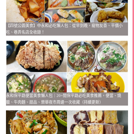
【四號公園美食】中永和必吃懶人包：從早到晚，寵物友善、平價小
吃、巷弄名店全收錄！
永和保平路便當美食懶人包｜20+間保平路必吃美食推薦，便當、燒
臘、牛肉麵、甜品、樂華夜市周邊一次收藏（持續更新）