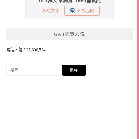
GA4瀏覽人氣
累積人氣：27,800,534
搜
尋
關
鍵
字: