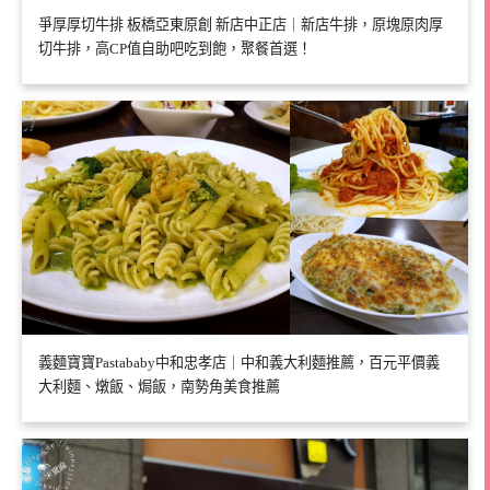
爭厚厚切牛排 板橋亞東原創 新店中正店｜新店牛排，原塊原肉厚
切牛排，高CP值自助吧吃到飽，聚餐首選！
義麵寶寶Pastababy中和忠孝店｜中和義大利麵推薦，百元平價義
大利麵、燉飯、焗飯，南勢角美食推薦