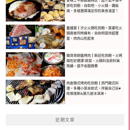
安格士牛排館樹林店｜超人氣平價牛
排吃到飽，自助吧、小火鍋、鐵板
燒，多樣選擇滿足你的美食渴望！
藝爐晏┃汐止火鍋吃到飽。賞畫吃火
鍋兩者同時擁有，自助吧提供超豐
富，肉肉山吃起來
韓哥哥銅盤烤肉┃新莊吃到飽。火烤
兩吃好選擇!蔬菜、火鍋料及飲料無
限續，還不收服務費
肉倉韓式烤肉吃到飽┃西門韓式料
理。多種小菜自助式。拌飯自己玩♥
哈根達斯&莫凡彼冰淇淋。
近期文章