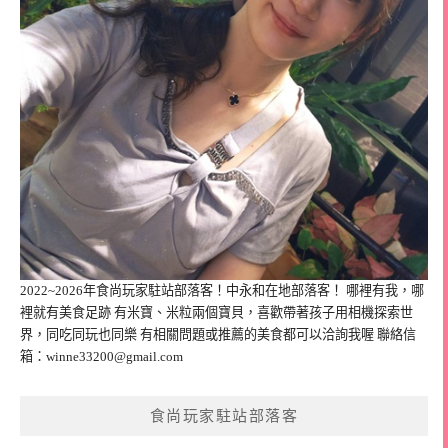
2022~2026年食尚玩家駐站部落客！中永和在地部落客！ 哪裡有我，哪
裡就有美食足跡 有米寶、米粒兩個寶貝，喜歡帶著孩子用相機探索世
界，同吃同玩也同樂 有相關問題或推薦的美食都可以洽詢我喔 聯絡信
箱：
winne33200@gmail.com
食尚玩家駐站部落客