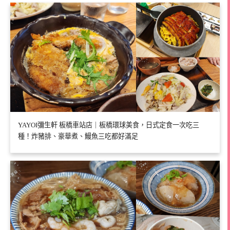
YAYOI彌生軒 板橋車站店｜板橋環球美食，日式定食一次吃三
種！炸豬排、豪華煮、鰻魚三吃都好滿足