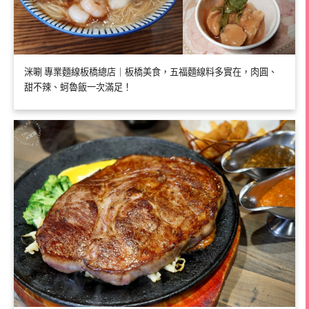
洣唰 專業麵線板橋總店｜板橋美食，五福麵線料多實在，肉圓、
甜不辣、蚵魯飯一次滿足！