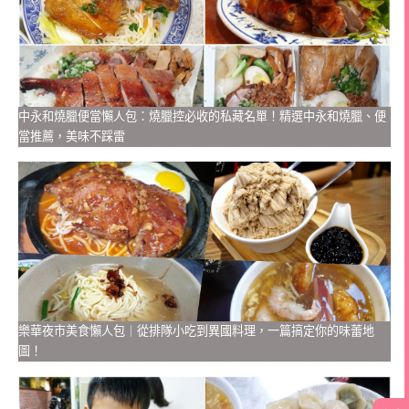
中永和燒臘便當懶人包：燒臘控必收的私藏名單！精選中永和燒臘、便
當推薦，美味不踩雷
樂華夜市美食懶人包｜從排隊小吃到異國料理，一篇搞定你的味蕾地
圖！