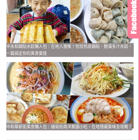
中永和鍋貼水餃懶人包｜在地人激推！恰恰煎皮鍋貼、飽滿多汁水餃，
一篇搞定你的美食雷達
中和華新街美食懶人包｜緬甸街南洋異國小吃，在地隱藏美味全攻略！