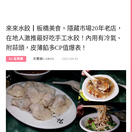
來來水餃┃板橋美食。隱藏市場20年老店，
在地人激推最好吃手工水餃！內用有冷氣、
附蒜頭，皮薄餡多CP值爆表！
BL板南線
米寶麻CAROL
2025-09-02