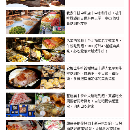
我家牛排中和店｜中永和牛排，被牛
排耽誤的百道料理天堂，高CP值排
餐吃到飽攻略
沾美西餐廳｜台北70年老字號美食，
午餐吃到飽，5800好評4.5星經典美
味，必吃龍眼木爐烤牛排！
安格士牛排館樹林店｜超人氣平價牛
排吃到飽，自助吧、小火鍋、鐵板
燒，多樣選擇滿足你的美食渴望！
藝爐晏┃汐止火鍋吃到飽。賞畫吃火
鍋兩者同時擁有，自助吧提供超豐
富，肉肉山吃起來
韓哥哥銅盤烤肉┃新莊吃到飽。火烤
兩吃好選擇!蔬菜、火鍋料及飲料無