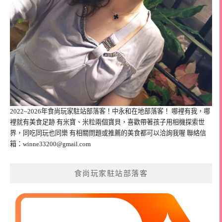
2022~2026年食尚玩家駐站部落客！中永和在地部落客！ 哪裡有我，哪
裡就有美食足跡 有米寶、米粒兩個寶貝，喜歡帶著孩子用相機探索世
界，同吃同玩也同樂 有相關問題或推薦的美食都可以洽詢我喔 聯絡信
箱：
winne33200@gmail.com
食尚玩家駐站部落客