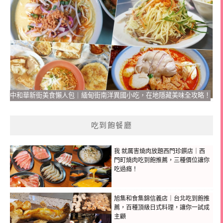
中和華新街美食懶人包｜緬甸街南洋異國小吃，在地隱藏美味全攻略！
吃到飽餐廳
我 就厲害燒肉放題西門珍饌店｜西
門町燒肉吃到飽推薦，三種價位讓你
吃過癮！
旭集和食集錦信義店｜台北吃到飽推
薦，百種頂級日式料理，讓你一試成
主顧