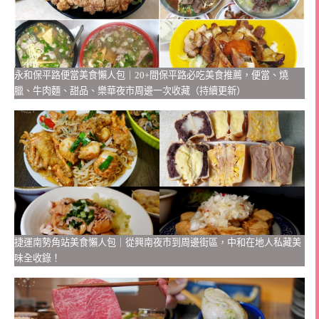
永和保平路便當美食懶人包｜20+間保平路必吃美食推薦，便當、燒
臘、牛肉麵、甜品、樂華夜市周邊一次收藏（持續更新）
捷運南勢角站美食懶人包｜從興南夜市到周邊街區，中和在地人私藏美
味全收錄！