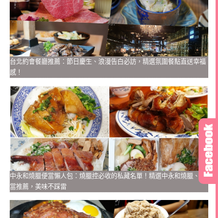
台北約會餐廳推薦：節日慶生、浪漫告白必訪，精選氛圍餐點直送幸福
感！
中永和燒臘便當懶人包：燒臘控必收的私藏名單！精選中永和燒臘、便
當推薦，美味不踩雷