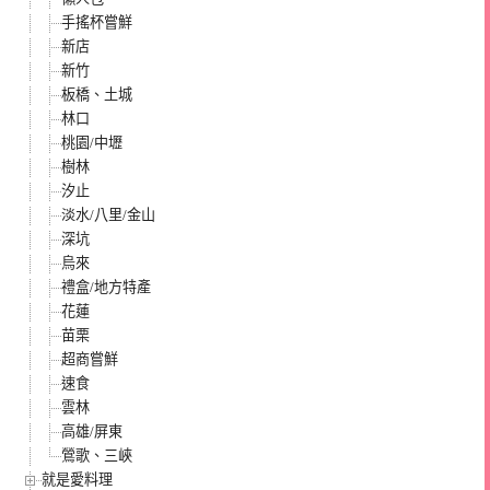
手搖杯嘗鮮
新店
新竹
板橋、土城
林口
桃園/中壢
樹林
汐止
淡水/八里/金山
深坑
烏來
禮盒/地方特產
花蓮
苗栗
超商嘗鮮
速食
雲林
高雄/屏東
鶯歌、三峽
就是愛料理