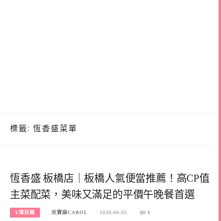
標籤:
恆香盛菜單
恆香盛 板橋店｜板橋人氣便當推薦！高CP值
主菜配菜，美味又滿足的平價午晚餐首選
Y環狀線
米寶麻CAROL
2026-06-05
1