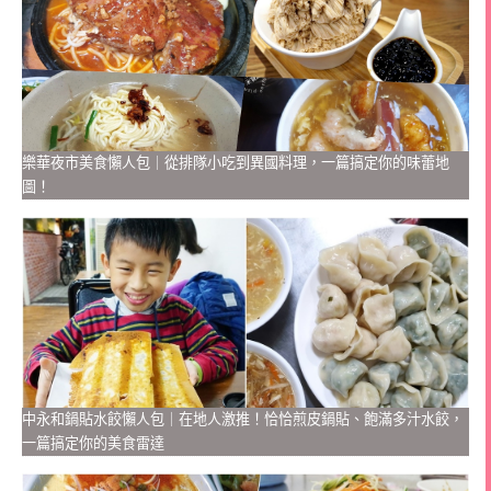
樂華夜市美食懶人包｜從排隊小吃到異國料理，一篇搞定你的味蕾地
圖！
中永和鍋貼水餃懶人包｜在地人激推！恰恰煎皮鍋貼、飽滿多汁水餃，
一篇搞定你的美食雷達