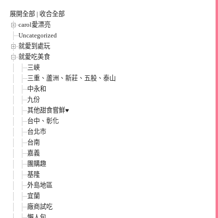
展開全部
|
收合全部
carol愛漂亮
Uncategorized
就愛到處玩
就愛吃美食
三峽
三重、蘆洲、新莊、五股、泰山
中永和
九份
其他甜食嘗鮮♥
台中、彰化
台北市
台南
嘉義
團購趣
基隆
外島地區
宜蘭
廠商試吃
懶人包