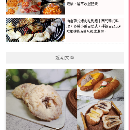
限續，還不收服務費
肉倉韓式烤肉吃到飽┃西門韓式料
理。多種小菜自助式。拌飯自己玩♥
哈根達斯&莫凡彼冰淇淋。
近期文章