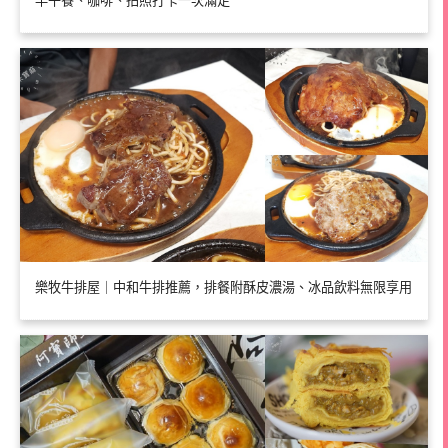
早午餐、咖啡、拍照打卡一次滿足
樂牧牛排屋｜中和牛排推薦，排餐附酥皮濃湯、冰品飲料無限享用