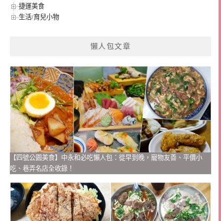
捷運美食
生活/育兒小物
懶人包文章
【四號公園美食】中永和必吃懶人包：從早到晚，寵物友善、平價小
吃、巷弄名店全收錄！