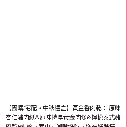
【團購/宅配。中秋禮盒】黃金香肉乾： 原味
杏仁豬肉紙&原味特厚黃金肉條&檸檬泰式豬
肉乾♥板橋。泰山。涮嘴好吃。送禮好選擇