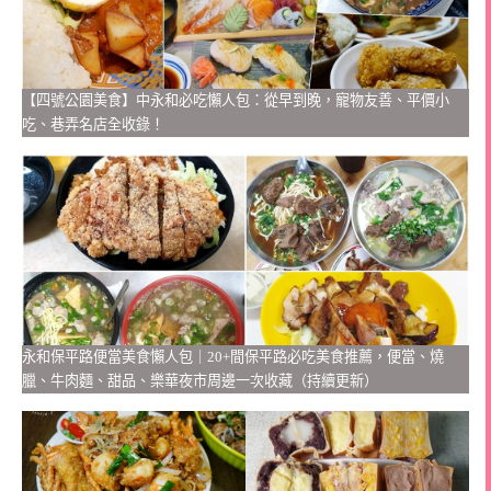
【四號公園美食】中永和必吃懶人包：從早到晚，寵物友善、平價小
吃、巷弄名店全收錄！
永和保平路便當美食懶人包｜20+間保平路必吃美食推薦，便當、燒
臘、牛肉麵、甜品、樂華夜市周邊一次收藏（持續更新）