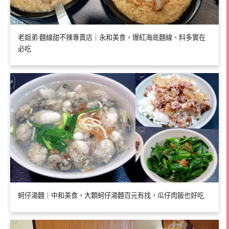
老姐弟 麵線甜不辣專賣店｜永和美食，爆紅海底麵線、料多實在
必吃
蚵仔湯麵｜中和美食，大顆蚵仔湯麵百元有找，瓜仔肉飯也好吃