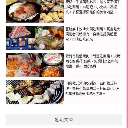
安格士牛排館樹林店｜超人氣平價牛
排吃到飽，自助吧、小火鍋、鐵板
燒，多樣選擇滿足你的美食渴望！
藝爐晏┃汐止火鍋吃到飽。賞畫吃火
鍋兩者同時擁有，自助吧提供超豐
富，肉肉山吃起來
韓哥哥銅盤烤肉┃新莊吃到飽。火烤
兩吃好選擇!蔬菜、火鍋料及飲料無
限續，還不收服務費
肉倉韓式烤肉吃到飽┃西門韓式料
理。多種小菜自助式。拌飯自己玩♥
哈根達斯&莫凡彼冰淇淋。
近期文章