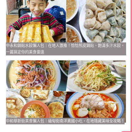
中永和鍋貼水餃懶人包｜在地人激推！恰恰煎皮鍋貼、飽滿多汁水餃，
一篇搞定你的美食雷達
中和華新街美食懶人包｜緬甸街南洋異國小吃，在地隱藏美味全攻略！