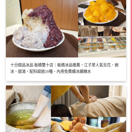
十分甜品冰品 板橋雙十店｜板橋冰品推薦，江子翠人氣豆花、剉
冰、甜湯，配料超過20種、內用免費續冰續糖水