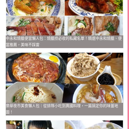
中永和燒臘便當懶人包：燒臘控必收的私藏名單！精選中永和燒臘、便
當推薦，美味不踩雷
樂華夜市美食懶人包｜從排隊小吃到異國料理，一篇搞定你的味蕾地
圖！