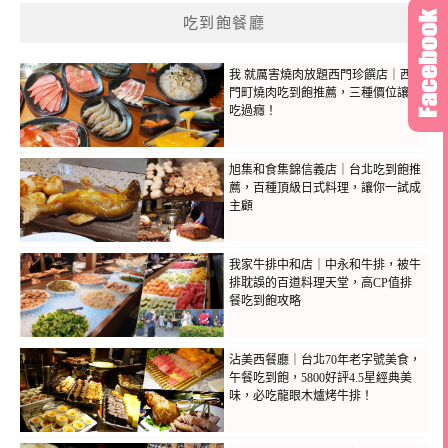
吃到飽餐廳
我 就厲害燒肉放題西門珍饌店｜西
門町燒肉吃到飽推薦，三種價位讓你
吃過癮！
旭集和食集錦信義店｜台北吃到飽推
薦，百種頂級日式料理，讓你一試成
主顧
我家牛排中和店｜中永和牛排，被牛
排耽誤的百道料理天堂，高CP值排
餐吃到飽攻略
沾美西餐廳｜台北70年老字號美食，
午餐吃到飽，5800好評4.5星經典美
味，必吃龍眼木爐烤牛排！