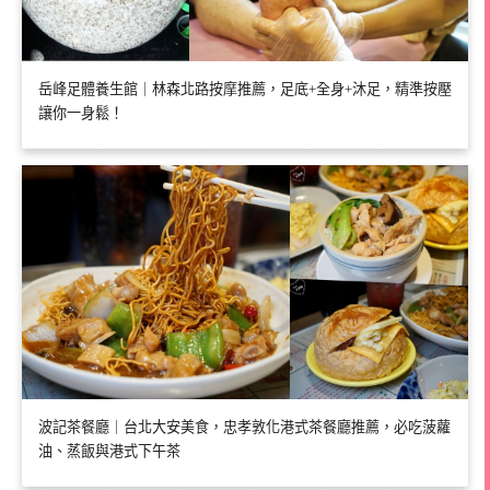
岳峰足體養生館｜林森北路按摩推薦，足底+全身+沐足，精準按壓
讓你一身鬆！
波記茶餐廳｜台北大安美食，忠孝敦化港式茶餐廳推薦，必吃菠蘿
油、蒸飯與港式下午茶