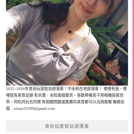
2022~2026年食尚玩家駐站部落客！中永和在地部落客！ 哪裡有我，哪
裡就有美食足跡 有米寶、米粒兩個寶貝，喜歡帶著孩子用相機探索世
界，同吃同玩也同樂 有相關問題或推薦的美食都可以洽詢我喔 聯絡信
箱：
winne33200@gmail.com
食尚玩家駐站部落客