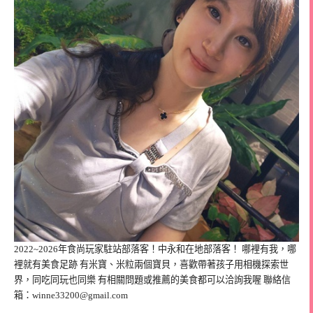
2022~2026年食尚玩家駐站部落客！中永和在地部落客！ 哪裡有我，哪
裡就有美食足跡 有米寶、米粒兩個寶貝，喜歡帶著孩子用相機探索世
界，同吃同玩也同樂 有相關問題或推薦的美食都可以洽詢我喔 聯絡信
箱：
winne33200@gmail.com