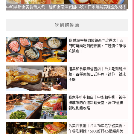
中和華新街美食懶人包｜緬甸街南洋異國小吃，在地隱藏美味全攻略！
吃到飽餐廳
我 就厲害燒肉放題西門珍饌店｜西
門町燒肉吃到飽推薦，三種價位讓你
吃過癮！
旭集和食集錦信義店｜台北吃到飽推
薦，百種頂級日式料理，讓你一試成
主顧
我家牛排中和店｜中永和牛排，被牛
排耽誤的百道料理天堂，高CP值排
餐吃到飽攻略
沾美西餐廳｜台北70年老字號美食，
午餐吃到飽，5800好評4.5星經典美