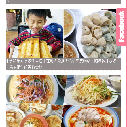
圖！
中永和鍋貼水餃懶人包｜在地人激推！恰恰煎皮鍋貼、飽滿多汁水餃，
一篇搞定你的美食雷達