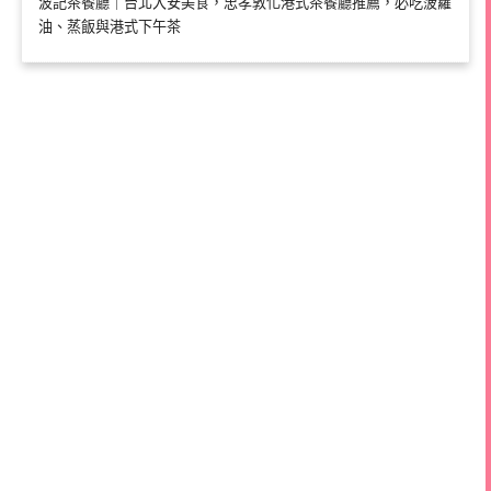
波記茶餐廳｜台北大安美食，忠孝敦化港式茶餐廳推薦，必吃菠蘿
油、蒸飯與港式下午茶