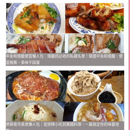
中永和燒臘便當懶人包：燒臘控必收的私藏名單！精選中永和燒臘、便
當推薦，美味不踩雷
樂華夜市美食懶人包｜從排隊小吃到異國料理，一篇搞定你的味蕾地