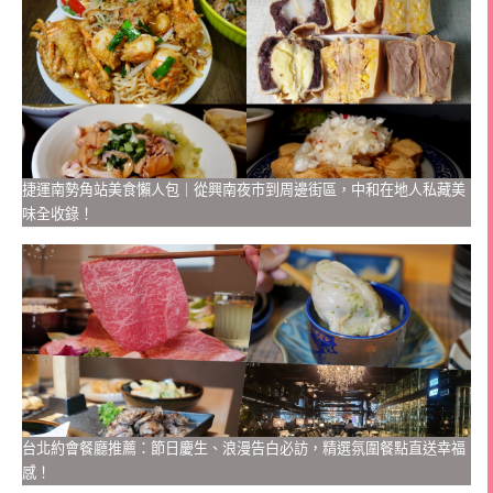
捷運南勢角站美食懶人包｜從興南夜市到周邊街區，中和在地人私藏美
味全收錄！
台北約會餐廳推薦：節日慶生、浪漫告白必訪，精選氛圍餐點直送幸福
感！