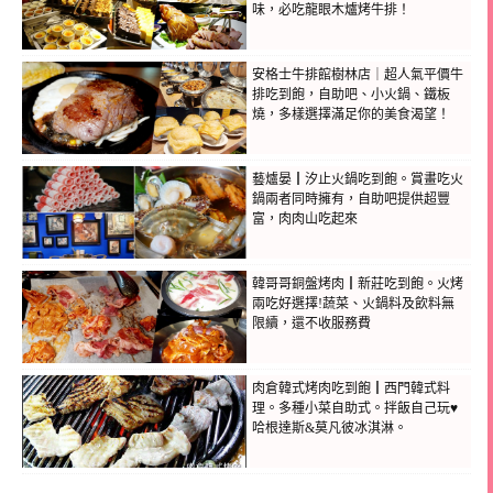
味，必吃龍眼木爐烤牛排！
安格士牛排館樹林店｜超人氣平價牛
排吃到飽，自助吧、小火鍋、鐵板
燒，多樣選擇滿足你的美食渴望！
藝爐晏┃汐止火鍋吃到飽。賞畫吃火
鍋兩者同時擁有，自助吧提供超豐
富，肉肉山吃起來
韓哥哥銅盤烤肉┃新莊吃到飽。火烤
兩吃好選擇!蔬菜、火鍋料及飲料無
限續，還不收服務費
肉倉韓式烤肉吃到飽┃西門韓式料
理。多種小菜自助式。拌飯自己玩♥
哈根達斯&莫凡彼冰淇淋。