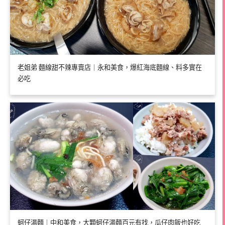
老姐弟 麵線甜不辣專賣店｜永和美食，爆紅海底麵線、料多實在
必吃
蚵仔湯麵｜中和美食，大顆蚵仔湯麵百元有找，瓜仔肉飯也好吃