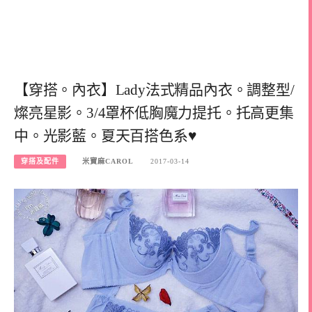
【穿搭。內衣】Lady法式精品內衣。調整型/
燦亮星影。3/4罩杯低胸魔力提托。托高更集
中。光影藍。夏天百搭色系♥
穿搭及配件
米寶麻CAROL
2017-03-14