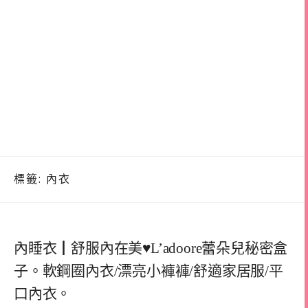
標籤:
內衣
內睡衣┃舒服內在美♥L’adoore蕾朵兒秘密盒
子。軟鋼圈內衣/漂亮小褲褲/舒適家居服/平
口內衣。