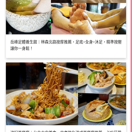
岳峰足體養生館｜林森北路按摩推薦，足底+全身+沐足，精準按壓
讓你一身鬆！