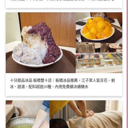
十分甜品冰品 板橋雙十店｜板橋冰品推薦，江子翠人氣豆花、剉
冰、甜湯，配料超過20種、內用免費續冰續糖水