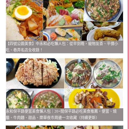
【四號公園美食】中永和必吃懶人包：從早到晚，寵物友善、平價小
吃、巷弄名店全收錄！
永和保平路便當美食懶人包｜20+間保平路必吃美食推薦，便當、燒
臘、牛肉麵、甜品、樂華夜市周邊一次收藏（持續更新）