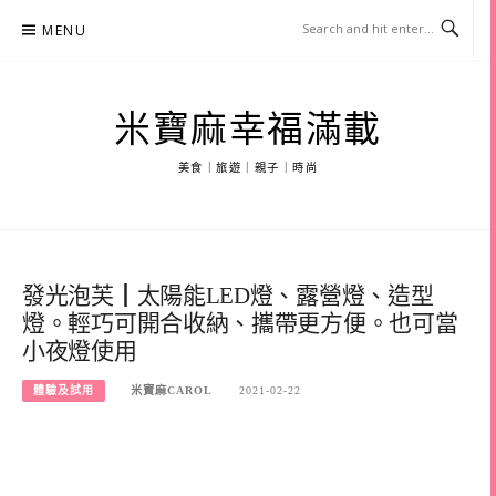
Skip
MENU
to
content
米寶麻幸福滿載
美食｜旅遊｜親子｜時尚
發光泡芙┃太陽能LED燈、露營燈、造型
燈。輕巧可開合收納、攜帶更方便。也可當
小夜燈使用
體驗及試用
米寶麻CAROL
2021-02-22