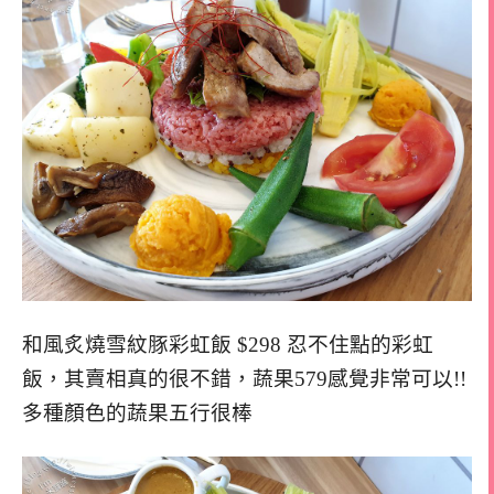
和風炙燒雪紋豚彩虹飯 $298 忍不住點的彩虹
飯，其賣相真的很不錯，蔬果579感覺非常可以!!
多種顏色的蔬果五行很棒