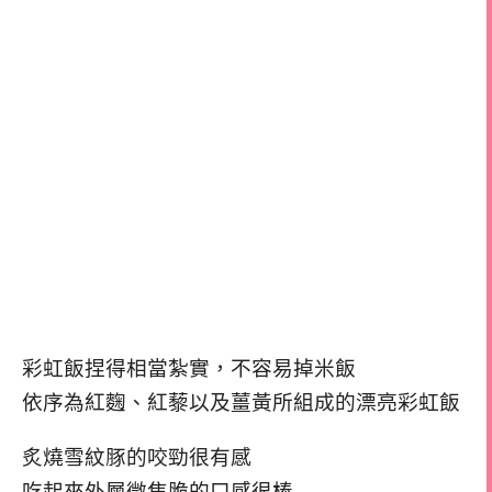
彩虹飯捏得相當紮實，不容易掉米飯
依序為紅麴、紅藜以及薑黃所組成的漂亮彩虹飯
炙燒雪紋豚的咬勁很有感
吃起來外層微焦脆的口感很棒