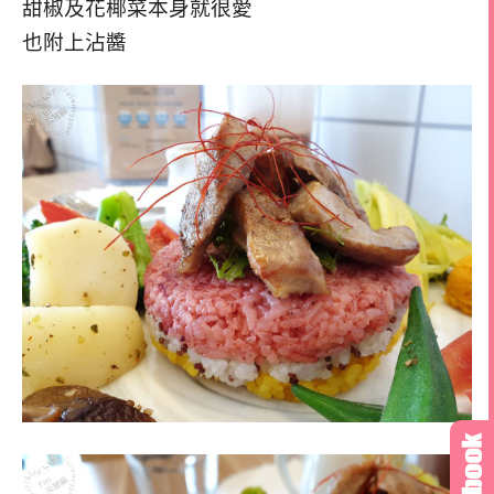
甜椒及花椰菜本身就很愛
也附上沾醬