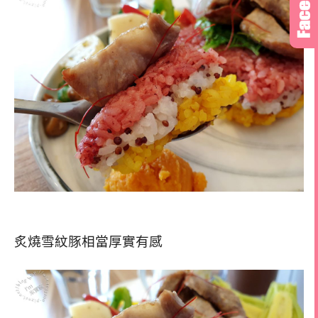
炙燒雪紋豚相當厚實有感