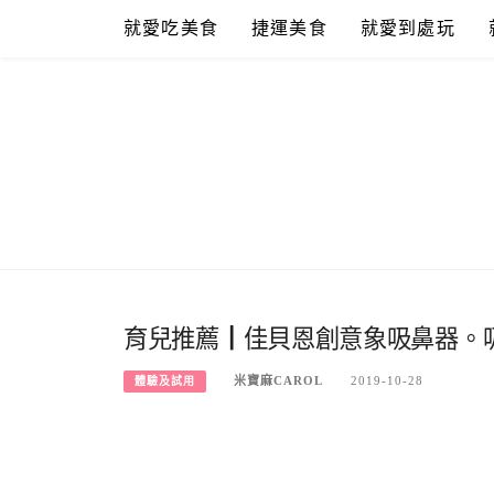
Skip
就愛吃美食
捷運美食
就愛到處玩
to
content
育兒推薦┃佳貝恩創意象吸鼻器。
米寶麻CAROL
2019-10-28
體驗及試用