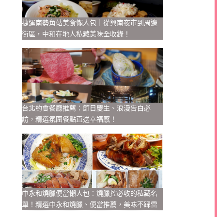
捷運南勢角站美食懶人包｜從興南夜市到周邊
街區，中和在地人私藏美味全收錄！
台北約會餐廳推薦：節日慶生、浪漫告白必
訪，精選氛圍餐點直送幸福感！
中永和燒臘便當懶人包：燒臘控必收的私藏名
單！精選中永和燒臘、便當推薦，美味不踩雷