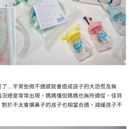
鬆了…平常些微不適感就會造成孩子的大恐慌及無
情況總是常常出現，媽媽懂但媽媽也無所適從，佳貝
，對於不太會擤鼻子的孩子也相當合適，減緩孩子不