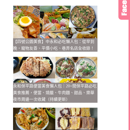
【四號公園美食】中永和必吃懶人包：從早到
晚，寵物友善、平價小吃、巷弄名店全收錄！
永和保平路便當美食懶人包｜20+間保平路必吃
美食推薦，便當、燒臘、牛肉麵、甜品、樂華
夜市周邊一次收藏（持續更新）