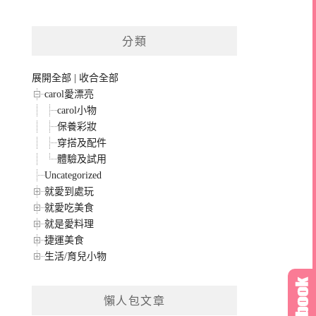
分類
展開全部
|
收合全部
carol愛漂亮
carol小物
保養彩妝
穿搭及配件
體驗及試用
Uncategorized
就愛到處玩
就愛吃美食
就是愛料理
捷運美食
生活/育兒小物
懶人包文章