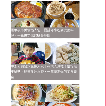
樂華夜市美食懶人包｜從排隊小吃到異國料
理，一篇搞定你的味蕾地圖！
中永和鍋貼水餃懶人包｜在地人激推！恰恰煎
皮鍋貼、飽滿多汁水餃，一篇搞定你的美食雷
達