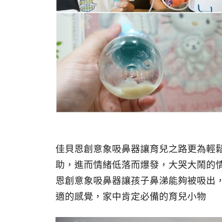
佳貝恩創意象吸鼻器讓育兒之路更為輕
助，進而情緒低落而爆發，大哭大鬧的
恩創意象吸鼻器讓孩子鼻涕能夠被吸出
適的感覺，家中肯定必備的育兒小物