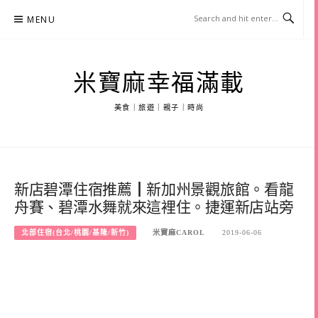
Skip
MENU
to
content
米寶麻幸福滿載
美食｜旅遊｜親子｜時尚
新店碧潭住宿推薦┃新加州景觀旅館。看龍
舟賽、碧潭水舞就來這裡住。捷運新店站旁
北部住宿(台北/桃園/基隆/新竹)
米寶麻CAROL
2019-06-06