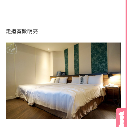
走道寬敞明亮