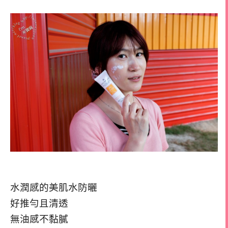
水潤感的美肌水防曬
好推勻且清透
無油感不黏膩