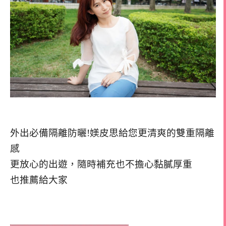
外出必備隔離防曬!媄皮思給您更清爽的雙重隔離
感
更放心的出遊，隨時補充也不擔心黏膩厚重
也推薦給大家