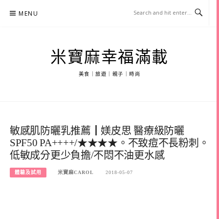
Skip
MENU
to
content
米寶麻幸福滿載
美食｜旅遊｜親子｜時尚
敏感肌防曬乳推薦┃媄皮思 醫療級防曬
SPF50 PA++++/★★★★。不致痘不長粉刺。
低敏成分更少負擔/不悶不油更水感
體驗及試用
米寶麻CAROL
2018-05-07