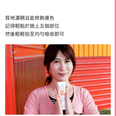
質地濃稠且能修飾膚色
記得輕點於臉上五個部位
然後輕輕拍至均勻吸收即可