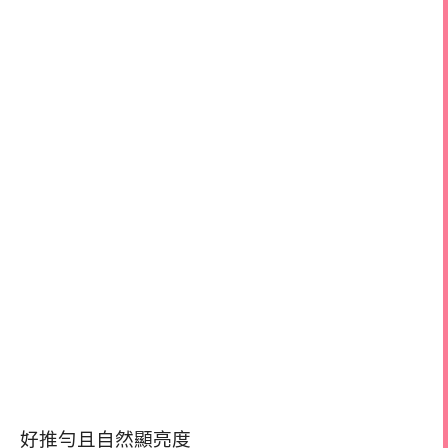
好推勻且自然顯亮度