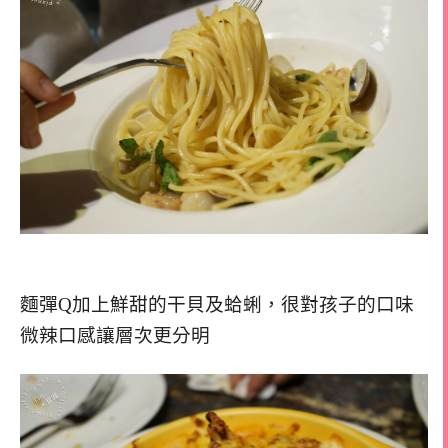
麵彈Q加上鮮甜的干貝及蛤蜊，很對孩子的口味
微辣口感讓層次更分明