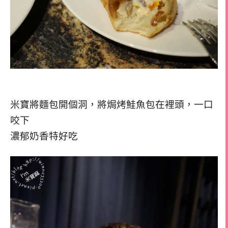
米寶將麵包開個洞，將焗烤鮭魚包在裡頭，一口
咬下
濃郁奶香特好吃