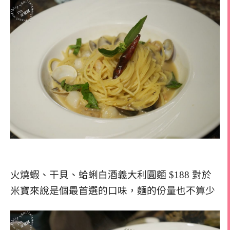
火燒蝦、干貝、蛤蜊白酒義大利圓麵 $188 對於
米寶來說是個最首選的口味，麵的份量也不算少