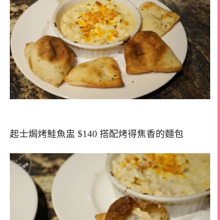
起士焗烤鮭魚盅 $140 搭配烤得焦香的麵包