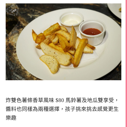
炸雙色薯條香草風味 $80 馬鈴薯及地瓜雙享受，
醬料也同樣為兩種選擇，孩子挑來挑去感覺更生
樂趣