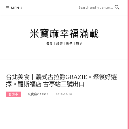
Skip
MENU
to
content
米寶麻幸福滿載
美食｜旅遊｜親子｜時尚
台北美食┃義式古拉爵GRAZIE。聚餐好選
擇。羅斯福店 古亭站三號出口
台北市
米寶麻CAROL
2018-03-16