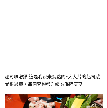
起司味噌鍋 這是我家米寶點的~大大片的起司感
覺很過癮，每個套餐都升級為海陸雙享