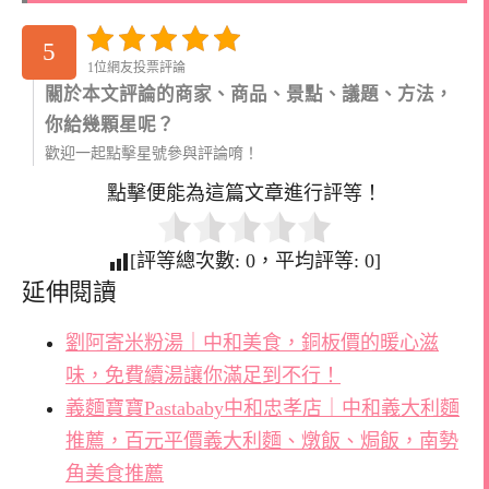
5
1位網友投票評論
關於本文評論的商家、商品、景點、議題、方法，
你給幾顆星呢？
歡迎一起點擊星號參與評論唷！
點擊便能為這篇文章進行評等！
[評等總次數:
0
，平均評等:
0
]
延伸閱讀
劉阿寄米粉湯｜中和美食，銅板價的暖心滋
味，免費續湯讓你滿足到不行！
義麵寶寶Pastababy中和忠孝店｜中和義大利麵
推薦，百元平價義大利麵、燉飯、焗飯，南勢
角美食推薦