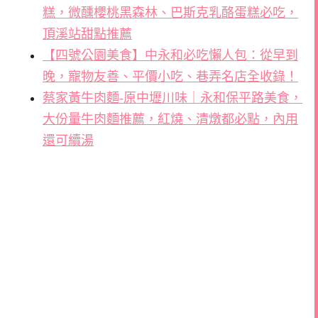
糕，微醺櫻桃黑森林、巴斯克乳酪蛋糕必吃，
頂溪站甜點推薦
【四號公園美食】中永和必吃懶人包：從早到
晚，寵物友善、平價小吃、巷弄名店全收錄！
蔡家黃牛肉麵-原中壢川味｜永和保平路美食，
大份量牛肉麵推薦，紅燒、清燉都必點，內用
還可續湯