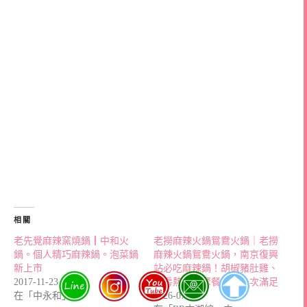
相關
老先覺麻辣窯燒鍋┃中和火
老撈麻辣火鍋鴛鴦火鍋｜老撈
鍋。個人精巧麻辣鍋。泡菜鍋
麻辣火鍋鴛鴦火鍋，南京復興
新上市
站必吃麻辣鍋！胡椒豬肚雞、
2017-11-23
私房熱炒、聚餐包廂一次滿足
在「中永和」中
2026-07-09