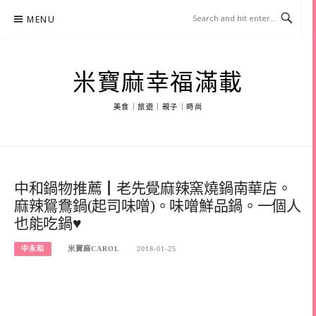
Skip
MENU
to
content
米寶麻幸福滿載
美食｜旅遊｜親子｜時尚
中和鍋物推薦┃老先覺麻辣窯燒鍋南華店。
麻辣鴛鴦鍋(起司味噌)。味噌鮮品鍋。一個人
也能吃鍋♥
中永和
米寶麻CAROL
2018-01-25