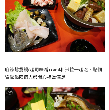
麻辣鴛鴦鍋(起司味噌) carol和米粒一起吃，點個
鴛鴦鍋兩個人都開心相當滿足