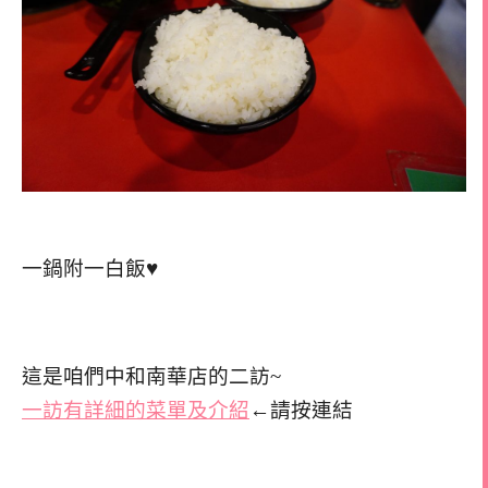
一鍋附一白飯♥
這是咱們中和南華店的二訪~
一訪有詳細的菜單及介紹
←請按連結