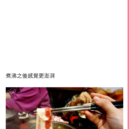
煮沸之後感覺更澎湃