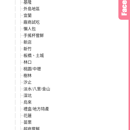
基隆
外島地區
宜蘭
廠商試吃
懶人包
手搖杯嘗鮮
新店
新竹
板橋、土城
林口
桃園/中壢
樹林
汐止
淡水/八里/金山
深坑
烏來
禮盒/地方特產
花蓮
苗栗
超商嘗鮮