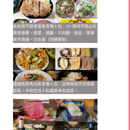
永和保平路便當美食懶人包｜20+間保平路必吃
美食推薦，便當、燒臘、牛肉麵、甜品、樂華
夜市周邊一次收藏（持續更新）
捷運南勢角站美食懶人包｜從興南夜市到周邊
街區，中和在地人私藏美味全收錄！