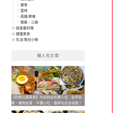
速食
雲林
高雄/屏東
鶯歌、三峽
就是愛料理
捷運美食
生活/育兒小物
懶人包文章
【四號公園美食】中永和必吃懶人包：從早到
晚，寵物友善、平價小吃、巷弄名店全收錄！