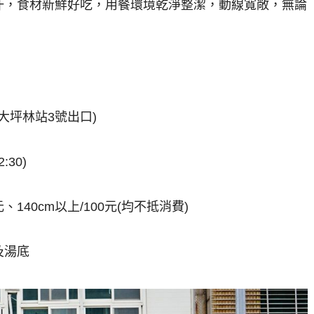
汗，食材新鮮好吃，用餐環境乾淨整潔，動線寬敞，無論
大坪林站3號出口)
:30)
元、140cm以上/100元(均不抵消費)
及湯底