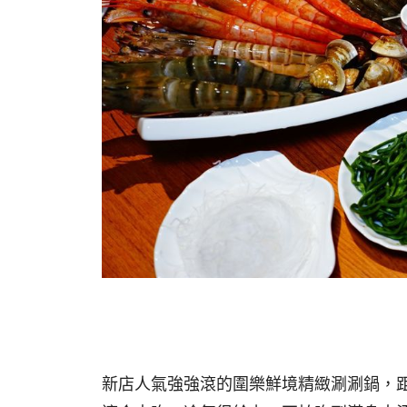
新店人氣強強滾的圍樂鮮境精緻涮涮鍋，