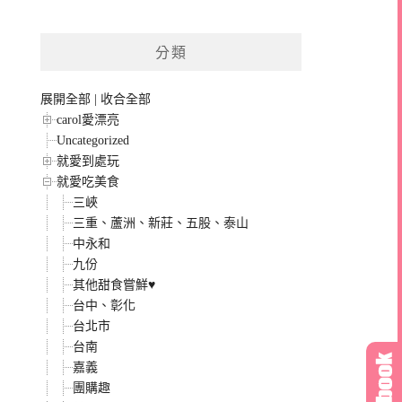
分類
展開全部
|
收合全部
carol愛漂亮
Uncategorized
就愛到處玩
就愛吃美食
三峽
三重、蘆洲、新莊、五股、泰山
中永和
九份
其他甜食嘗鮮♥
台中、彰化
台北市
台南
嘉義
團購趣