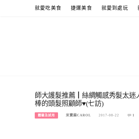
Skip
就愛吃美食
捷運美食
就愛到處玩
to
content
師大護髮推薦┃絲綢觸感秀髮太迷人!鋼絲
棒的頭髮照顧師♥(七訪)
米寶麻CAROL
2017-08-22
1
體驗及試用