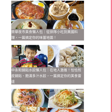
樂華夜市美食懶人包｜從排隊小吃到異國料
理，一篇搞定你的味蕾地圖！
中永和鍋貼水餃懶人包｜在地人激推！恰恰煎
皮鍋貼、飽滿多汁水餃，一篇搞定你的美食雷
達