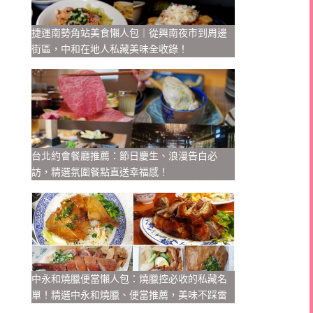
捷運南勢角站美食懶人包｜從興南夜市到周邊
街區，中和在地人私藏美味全收錄！
台北約會餐廳推薦：節日慶生、浪漫告白必
訪，精選氛圍餐點直送幸福感！
中永和燒臘便當懶人包：燒臘控必收的私藏名
單！精選中永和燒臘、便當推薦，美味不踩雷