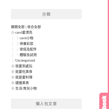
分類
展開全部
|
收合全部
carol愛漂亮
carol小物
保養彩妝
穿搭及配件
體驗及試用
Uncategorized
就愛到處玩
就愛吃美食
就是愛料理
捷運美食
生活/育兒小物
懶人包文章