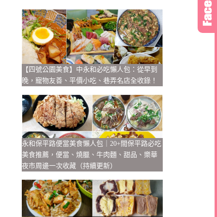
【四號公園美食】中永和必吃懶人包：從早到
晚，寵物友善、平價小吃、巷弄名店全收錄！
永和保平路便當美食懶人包｜20+間保平路必吃
美食推薦，便當、燒臘、牛肉麵、甜品、樂華
夜市周邊一次收藏（持續更新）