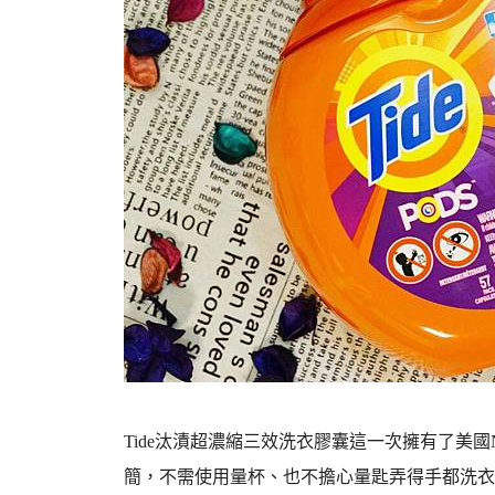
Tide汰漬超濃縮三效洗衣膠囊這一次擁有了美
簡，不需使用量杯、也不擔心量匙弄得手都洗衣