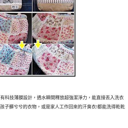
有特有科技薄膜設計，遇水瞬間釋放超強潔淨力，能直接丟入洗衣
孩子髒兮兮的衣物，或是家人工作回來的汗臭衣!都能洗得乾乾