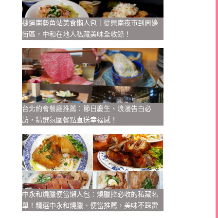
捷運南勢角站美食懶人包｜從興南夜市到周邊
街區，中和在地人私藏美味全收錄！
台北約會餐廳推薦：節日慶生、浪漫告白必
訪，精選氛圍餐點直送幸福感！
中永和燒臘便當懶人包：燒臘控必收的私藏名
單！精選中永和燒臘、便當推薦，美味不踩雷