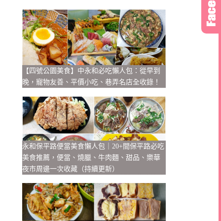
【四號公園美食】中永和必吃懶人包：從早到
晚，寵物友善、平價小吃、巷弄名店全收錄！
永和保平路便當美食懶人包｜20+間保平路必吃
美食推薦，便當、燒臘、牛肉麵、甜品、樂華
夜市周邊一次收藏（持續更新）