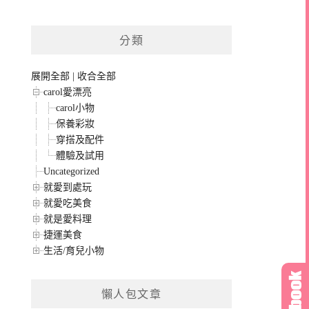
分類
展開全部
|
收合全部
carol愛漂亮
carol小物
保養彩妝
穿搭及配件
體驗及試用
Uncategorized
就愛到處玩
就愛吃美食
就是愛料理
捷運美食
生活/育兒小物
懶人包文章