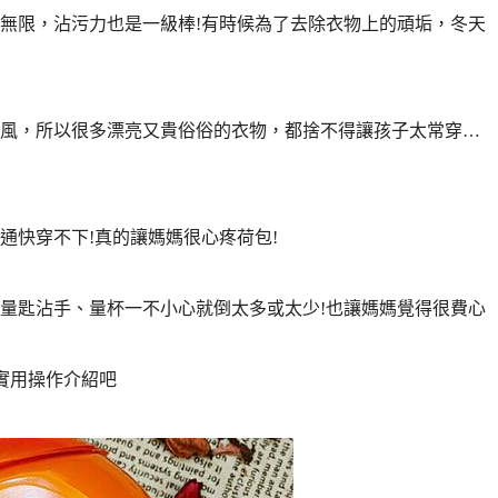
無限，沾污力也是一級棒!有時候為了去除衣物上的頑垢，冬天
風，所以很多漂亮又貴俗俗的衣物，都捨不得讓孩子太常穿…
通快穿不下!真的讓媽媽很心疼荷包!
量匙沾手、量杯一不小心就倒太多或太少!也讓媽媽覺得很費心
”的實用操作介紹吧