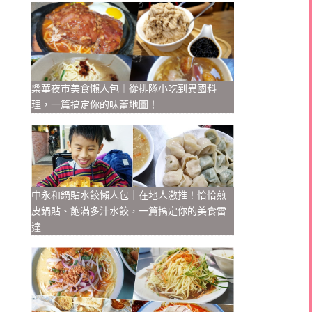
樂華夜市美食懶人包｜從排隊小吃到異國料
理，一篇搞定你的味蕾地圖！
中永和鍋貼水餃懶人包｜在地人激推！恰恰煎
皮鍋貼、飽滿多汁水餃，一篇搞定你的美食雷
達