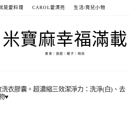
就是愛料理
CAROL愛漂亮
生活/育兒小物
米寶麻幸福滿載
美食｜旅遊｜親子｜時尚
效洗衣膠囊。超濃縮三效潔淨力：洗淨(白)、去
物♥