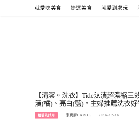
Skip
就愛吃美食
捷運美食
就愛到處玩
to
content
【清潔。洗衣】Tide汰漬超濃縮三
漬(橘)、亮白(藍)。主婦推薦洗衣好
米寶麻CAROL
2016-12-16
體驗及試用