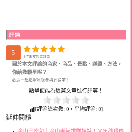
評論
5
1位網友投票評論
關於本文評論的商家、商品、景點、議題、方法，
你給幾顆星呢？
歡迎一起點擊星號參與評論唷！
點擊便能為這篇文章進行評等！
[評等總次數:
0
，平均評等:
0
]
延伸閱讀
金山王肉包┃金山老街排隊神話！30年秒殺傳