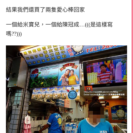
結果我們還買了兩隻愛心棒回家
一個給米寶兒，一個給陳冠成…(((是這樣寫
嗎??)))