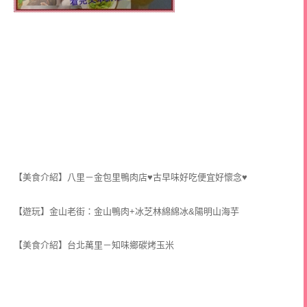
【美食介紹】八里－金包里鴨肉店♥古早味好吃便宜好懷念♥
【遊玩】金山老街：金山鴨肉+冰芝林綿綿冰&陽明山海芋
【美食介紹】台北萬里－知味鄉碳烤玉米