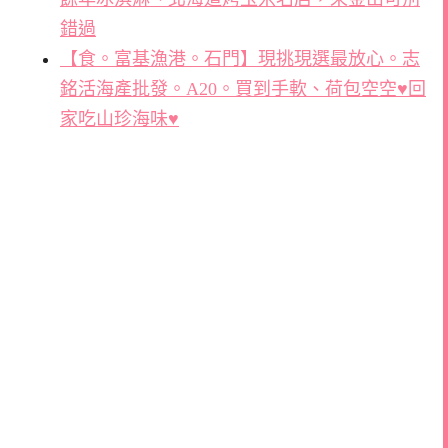
錯過
【食。富基漁港。石門】現挑現選最放心。志
銘活海產批發。A20。買到手軟、荷包空空♥回
家吃山珍海味♥