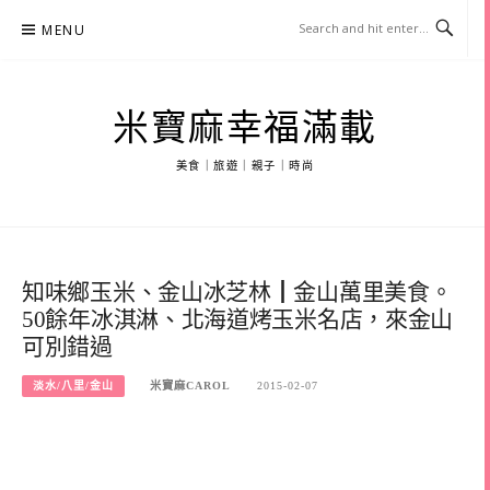
Skip
MENU
to
content
米寶麻幸福滿載
美食｜旅遊｜親子｜時尚
知味鄉玉米、金山冰芝林┃金山萬里美食。
50餘年冰淇淋、北海道烤玉米名店，來金山
可別錯過
淡水/八里/金山
米寶麻CAROL
2015-02-07