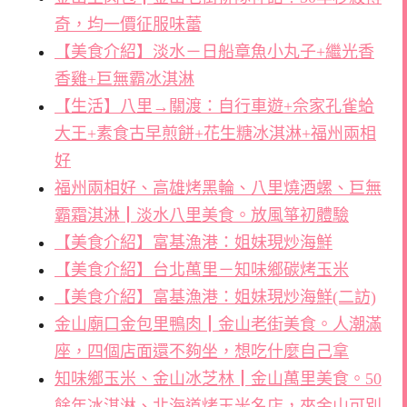
奇，均一價征服味蕾
【美食介紹】淡水－日船章魚小丸子+繼光香
香雞+巨無霸冰淇淋
【生活】八里→關渡：自行車遊+佘家孔雀蛤
大王+素食古早煎餅+花生糖冰淇淋+福州兩相
好
福州兩相好、高雄烤黑輪、八里燒酒螺、巨無
霸霜淇淋┃淡水八里美食。放風箏初體驗
【美食介紹】富基漁港：姐妹現炒海鮮
【美食介紹】台北萬里－知味鄉碳烤玉米
【美食介紹】富基漁港：姐妹現炒海鮮(二訪)
金山廟口金包里鴨肉┃金山老街美食。人潮滿
座，四個店面還不夠坐，想吃什麼自己拿
知味鄉玉米、金山冰芝林┃金山萬里美食。50
餘年冰淇淋、北海道烤玉米名店，來金山可別