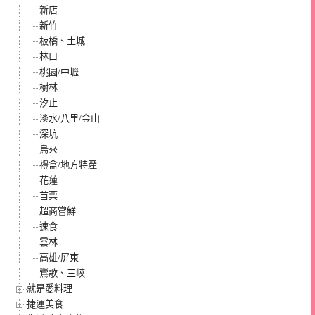
新店
新竹
板橋、土城
林口
桃園/中壢
樹林
汐止
淡水/八里/金山
深坑
烏來
禮盒/地方特產
花蓮
苗栗
超商嘗鮮
速食
雲林
高雄/屏東
鶯歌、三峽
就是愛料理
捷運美食