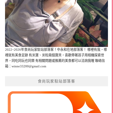
2022~2026年食尚玩家駐站部落客！中永和在地部落客！ 哪裡有我，哪
裡就有美食足跡 有米寶、米粒兩個寶貝，喜歡帶著孩子用相機探索世
界，同吃同玩也同樂 有相關問題或推薦的美食都可以洽詢我喔 聯絡信
箱：
winne33200@gmail.com
食尚玩家駐站部落客