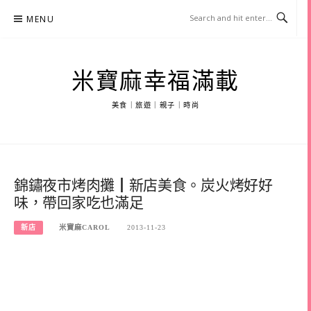
Skip
MENU
to
content
米寶麻幸福滿載
美食｜旅遊｜親子｜時尚
錦鏽夜市烤肉攤┃新店美食。炭火烤好好
味，帶回家吃也滿足
新店
米寶麻CAROL
2013-11-23