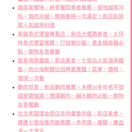
越南家鄉味｜耕莘醫院美食推薦，道地越南河
粉、燒肉米線、鮮蝦春捲一次滿足！新店民族
路人氣越南料理
泰鎮泰式便當專賣店｜新店大豐路美食，大坪
林泰式便當推薦，打拋豬炒飯、黃金椒麻雞必
點，寵物友善餐廳
星島海南雞飯｜新店美食，七張站人氣海南雞
飯，叻沙海鮮麵比招牌更驚豔！菜單、價格、
環境一次看
鵝肉世家｜新店鵝肉推薦，木柵30多年老字號
插旗寶強路！煙燻鵝肉、鹹水鵝肉必點，寵物
友善餐廳
台北老圓環金朋店赤肉羹魯肉飯｜新店美食，
捷運七張站魯肉飯推薦，赤肉焿、豬腳、豬血
湯一次滿足