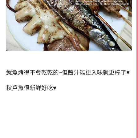
魷魚烤得不會乾乾的~但醬汁能更入味就更棒了♥
秋戶魚很新鮮好吃♥