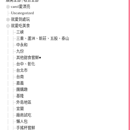
展開全部
|
收合全部
carol愛漂亮
Uncategorized
就愛到處玩
就愛吃美食
三峽
三重、蘆洲、新莊、五股、泰山
中永和
九份
其他甜食嘗鮮♥
台中、彰化
台北市
台南
嘉義
團購趣
基隆
外島地區
宜蘭
廠商試吃
懶人包
手搖杯嘗鮮