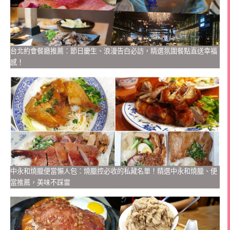
台北約會餐廳推薦：節日慶生、浪漫告白必訪，精選氛圍餐點直送幸福
感！
中永和燒臘便當懶人包：燒臘控必收的私藏名單！精選中永和燒臘、便
當推薦，美味不踩雷