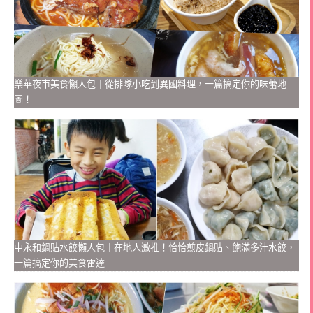
樂華夜市美食懶人包｜從排隊小吃到異國料理，一篇搞定你的味蕾地
圖！
中永和鍋貼水餃懶人包｜在地人激推！恰恰煎皮鍋貼、飽滿多汁水餃，
一篇搞定你的美食雷達