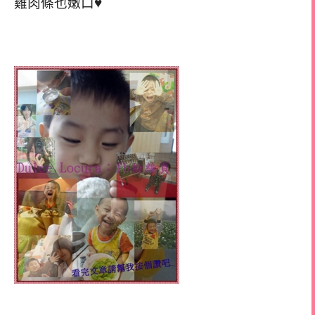
雞肉條也嫩口♥