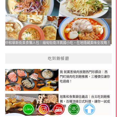
中和華新街美食懶人包｜緬甸街南洋異國小吃，在地隱藏美味全攻略！
吃到飽餐廳
我 就厲害燒肉放題西門珍饌店｜西
門町燒肉吃到飽推薦，三種價位讓你
吃過癮！
旭集和食集錦信義店｜台北吃到飽推
薦，百種頂級日式料理，讓你一試成
主顧