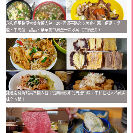
永和保平路便當美食懶人包｜20+間保平路必吃美食推薦，便當、燒
臘、牛肉麵、甜品、樂華夜市周邊一次收藏（持續更新）
捷運南勢角站美食懶人包｜從興南夜市到周邊街區，中和在地人私藏美
味全收錄！