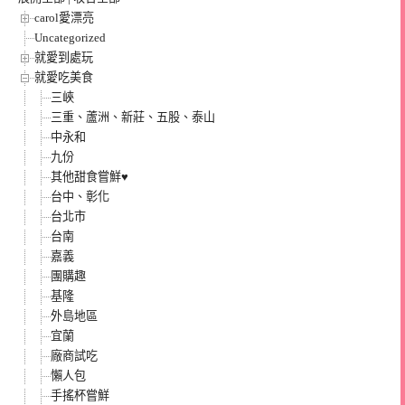
carol愛漂亮
Uncategorized
就愛到處玩
就愛吃美食
三峽
三重、蘆洲、新莊、五股、泰山
中永和
九份
其他甜食嘗鮮♥
台中、彰化
台北市
台南
嘉義
團購趣
基隆
外島地區
宜蘭
廠商試吃
懶人包
手搖杯嘗鮮