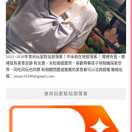
2022~2026年食尚玩家駐站部落客！中永和在地部落客！ 哪裡有我，哪
裡就有美食足跡 有米寶、米粒兩個寶貝，喜歡帶著孩子用相機探索世
界，同吃同玩也同樂 有相關問題或推薦的美食都可以洽詢我喔 聯絡信
箱：
winne33200@gmail.com
食尚玩家駐站部落客