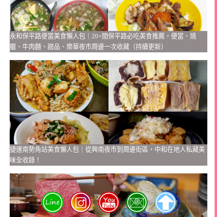
永和保平路便當美食懶人包｜20+間保平路必吃美食推薦，便當、燒
臘、牛肉麵、甜品、樂華夜市周邊一次收藏（持續更新）
捷運南勢角站美食懶人包｜從興南夜市到周邊街區，中和在地人私藏美
味全收錄！