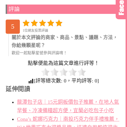
評論
5
1位網友投票評論
關於本文評論的商家、商品、景點、議題、方法，
你給幾顆星呢？
歡迎一起點擊星號參與評論唷！
點擊便能為這篇文章進行評等！
[評等總次數:
0
，平均評等:
0
]
延伸閱讀
龍潭包子店｜15元銅板價包子推薦，在地人氣
早餐、冷凍備糧超方便，宜蘭必吃包子小吃
Cona’s 妮娜巧克力｜南投巧克力伴手禮推薦，