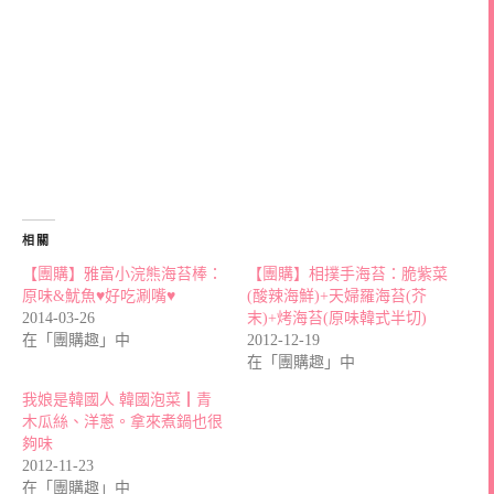
相關
【團購】雅富小浣熊海苔棒：
【團購】相撲手海苔：脆紫菜
原味&魷魚♥好吃涮嘴♥
(酸辣海鮮)+天婦羅海苔(芥
2014-03-26
末)+烤海苔(原味韓式半切)
在「團購趣」中
2012-12-19
在「團購趣」中
我娘是韓國人 韓國泡菜┃青
木瓜絲、洋蔥。拿來煮鍋也很
夠味
2012-11-23
在「團購趣」中