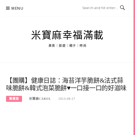
Skip
MENU
to
content
米寶麻幸福滿載
美食｜旅遊｜親子｜時尚
【團購】健康日誌：海苔洋芋脆餅&法式蒜
味脆餅&韓式泡菜脆餅♥一口接一口的好滋味
團購趣
米寶麻CAROL
2013-08-27