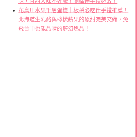
味，甘甜入味不死鹹！團購伴手禮必敗！
花鳥川水果千層蛋糕｜板橋必吃伴手禮推薦！
北海道生乳酪與檸檬蘋果的酸甜完美交織，免
飛台中也能品嚐的夢幻逸品！