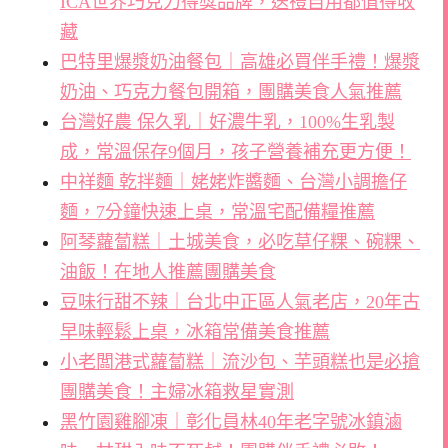
ICA世界巧克力得獎品牌，送禮自用都值得收
藏
巴特里爆漿奶油餐包｜高雄必買伴手禮！爆漿
奶油、巧克力餐包開箱，團購美食人氣推薦
台灣好農 保久乳｜好濃牛乳，100%生乳製
成，常溫保存9個月，孩子營養補充更方便！
中祥麵 乾拌麵｜姥姥炸醬麵、台灣小調擔仔
麵，7分鐘快速上桌，常溫宅配備糧推薦
阿琴蘿蔔糕｜土城美食，必吃草仔粿、碗粿、
油飯！在地人推薦團購美食
豆味行甜不辣｜台北中正區人氣老店，20年古
早味輕鬆上桌，冰箱常備美食推薦
小老闆港式蘿蔔糕｜流沙包、芋頭糕也是必搶
團購美食！主婦冰箱救星實測
黑竹園雞腳凍｜彰化員林40年老字號冰鎮滷