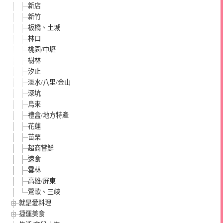
新店
新竹
板橋、土城
林口
桃園/中壢
樹林
汐止
淡水/八里/金山
深坑
烏來
禮盒/地方特產
花蓮
苗栗
超商嘗鮮
速食
雲林
高雄/屏東
鶯歌、三峽
就是愛料理
捷運美食