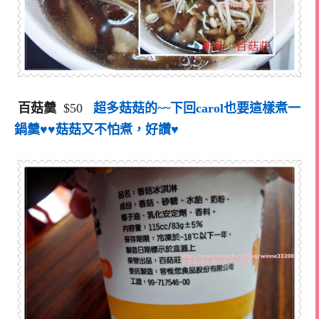
百菇羹
$50
超多菇菇的~~下回carol也要這樣煮一
鍋羹♥♥菇菇又不怕煮，好讚♥