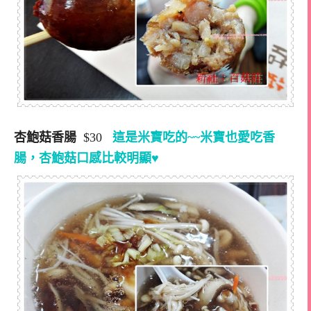
杏鮑菇香腸
$30
這是米寶吃的~~米寶也愛吃香
腸，杏鮑菇口感比較明顯♥