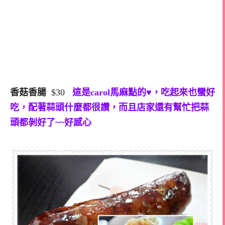
香菇香腸
$30
這是carol馬麻點的♥，吃起來也蠻好
吃，配著蒜頭什麼都很讚，而且店家還有幫忙把蒜
頭都剝好了~~好感心