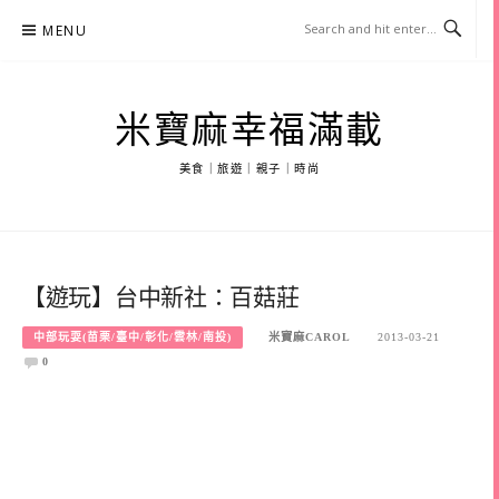
Skip
MENU
to
content
米寶麻幸福滿載
美食｜旅遊｜親子｜時尚
【遊玩】台中新社：百菇莊
中部玩耍(苗栗/臺中/彰化/雲林/南投)
米寶麻CAROL
2013-03-21
0