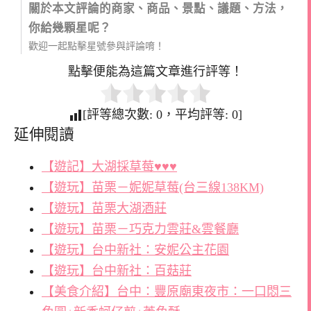
關於本文評論的商家、商品、景點、議題、方法，
你給幾顆星呢？
歡迎一起點擊星號參與評論唷！
點擊便能為這篇文章進行評等！
[評等總次數:
0
，平均評等:
0
]
延伸閱讀
【遊記】大湖採草莓♥♥♥
【遊玩】苗栗－妮妮草莓(台三線138KM)
【遊玩】苗栗大湖酒莊
【遊玩】苗栗－巧克力雲莊&雲餐廳
【遊玩】台中新社：安妮公主花園
【遊玩】台中新社：百菇莊
【美食介紹】台中：豐原廟東夜市：一口悶三