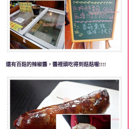
還有百菇的辣椒醬，醬裡頭吃得到菇菇喔!!!!