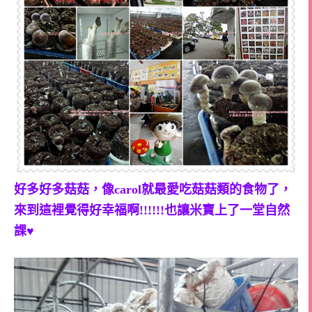
好多好多菇菇，像carol就最愛吃菇菇類的食物了，
來到這裡覺得好幸福啊!!!!!!也讓米寶上了一堂自然
課♥