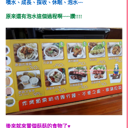
噴水、成長、採收、休眠、泡水~~
原來還有泡水這個過程啊~~~讚!!!!
後來就來嘗個菇菇的食物了♥