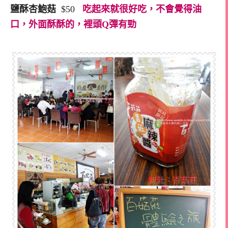
鹽酥杏鮑菇
$50
吃起來就很好吃，不會覺得油
口，外面酥酥的，裡頭Q彈有勁