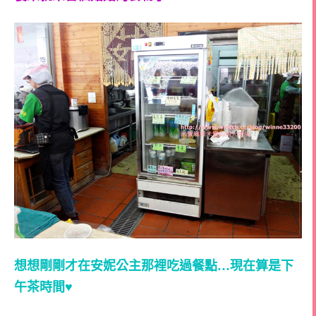
想想剛剛才在安妮公主那裡吃過餐點…現在算是下
午茶時間♥