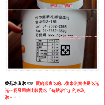
香菇冰淇淋
$35
買給米寶吃的…後來米寶也是吃光
光~~我發現他比較愛吃「有點溶化」的冰淇
淋。。。