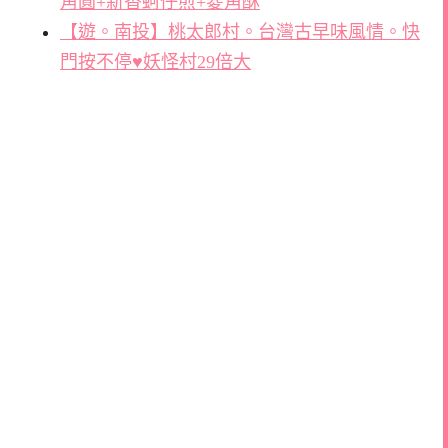
角圓+新香蚵仔煎+菱角酥
【遊。南投】桃太郎村。台灣古早味風情。快
門按不停♥妖怪村29倍大