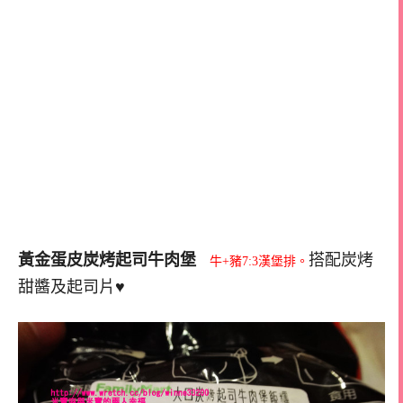
黃金蛋皮炭烤起司牛肉堡
搭配炭烤
牛+豬7:3漢堡排。
甜醬及起司片♥