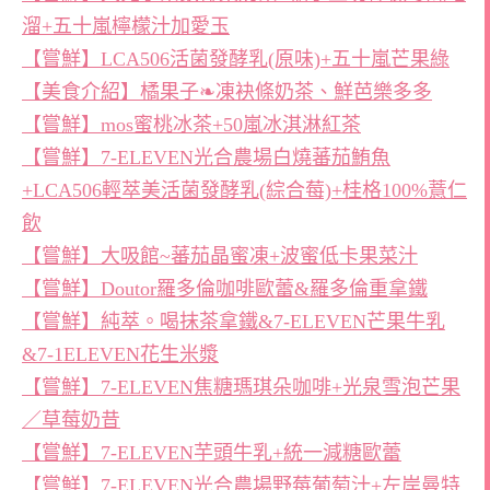
溜+五十嵐檸檬汁加愛玉
【嘗鮮】LCA506活菌發酵乳(原味)+五十嵐芒果綠
【美食介紹】橘果子❧凍袂條奶茶、鮮芭樂多多
【嘗鮮】mos蜜桃冰茶+50嵐冰淇淋紅茶
【嘗鮮】7-ELEVEN光合農場白燒蕃茄鮪魚
+LCA506輕萃美活菌發酵乳(綜合莓)+桂格100%薏仁
飲
【嘗鮮】大吸館~蕃茄晶蜜凍+波蜜低卡果菜汁
【嘗鮮】Doutor羅多倫咖啡歐蕾&羅多倫重拿鐵
【嘗鮮】純萃。喝抹茶拿鐵&7-ELEVEN芒果牛乳
&7-1ELEVEN花生米漿
【嘗鮮】7-ELEVEN焦糖瑪琪朵咖啡+光泉雪泡芒果
／草莓奶昔
【嘗鮮】7-ELEVEN芋頭牛乳+統一減糖歐蕾
【嘗鮮】7-ELEVEN光合農場野莓葡萄汁+左岸曼特