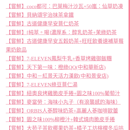
【嘗鮮】coco都可：巴萊梅汁沙瓦+50嵐：仙草奶凍
【嘗鮮】貝納頌宇治抹茶拿鐵
【嘗鮮】古道健康早安薏仁奶茶
【嘗鮮】[純萃。喝]濃厚系：醇乳奶茶+茉綠奶茶
【嘗鮮】古道健康早安五穀奶茶+旺旺飲養速補草莓
果奶飲品
【嘗鮮】7-ELEVEN鳳梨牛乳+香草烤雞御飯糰
【嘗鮮】天下第一味：橙綠QQ(中和華新店)
【嘗鮮】中和－紅景天活力漢飲(中和景安店)
【嘗鮮】7-ELEVEN綠豆薏仁湯
【嘗鮮】紐奧良烤雞脆皮手捲+園之味100%葡萄汁
【嘗鮮】麥當勞：海味小丸子（有浪襲感的海味）
【嘗鮮】ORBIS人蔘醇味奶茶+高麗人蔘咖啡歐蕾
【嘗鮮】園之味100%柳橙汁+韓式燒肉脆皮手捲
【嘗鮮】大苑子茶飲椰果奶茶+橘子工坊檸檬冬瓜咕