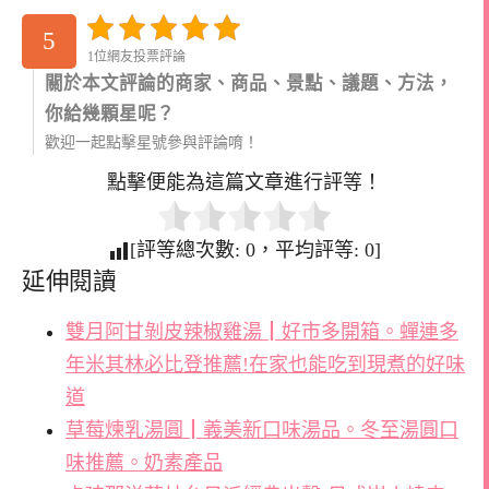
5
1位網友投票評論
關於本文評論的商家、商品、景點、議題、方法，
你給幾顆星呢？
歡迎一起點擊星號參與評論唷！
點擊便能為這篇文章進行評等！
[評等總次數:
0
，平均評等:
0
]
延伸閱讀
雙月阿甘剝皮辣椒雞湯┃好市多開箱。蟬連多
年米其林必比登推薦!在家也能吃到現煮的好味
道
草莓煉乳湯圓┃義美新口味湯品。冬至湯圓口
味推薦。奶素產品