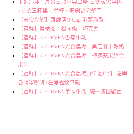
卡廸那洋芋片台日派經典出擊!日式炭火燒肉
+台式三杯雞，舉杯、追劇更完整了
【美食介紹】康師傅Q Cup 泡菜海鮮
【嘗鮮】貝納頌：松露級．巧克力
【嘗鮮】7-ELEVEN香蕉牛乳
【嘗鮮】7-ELEVEN光合農場：黑芝麻十穀奶
【嘗鮮】7-ELEVEN光合農場：檸檬蘋果綜合
果汁
【嘗鮮】7-ELEVEN光合農場野莓葡萄汁+左岸
曼特寧咖啡+左岸極致拿鐵
【嘗鮮】7-ELEVEN芋頭牛乳+統一減糖歐蕾