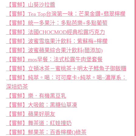
【嘗鮮】山葵沙拉醬
【嘗鮮】Tea Top台灣第一味：芒果金鑽+翡翠檸檬
【嘗鮮】統一多果汁：多點芭樂+多點葡萄
【嘗鮮】法國CHOCMOD經典松露巧克力
【嘗鮮】波蜜雪塩果汁飲料：紫蘇梅+檸檬
【嘗鮮】波蜜蘋果綜合果汁飲料(醋添加)
【嘗鮮】mos早餐：法式松露牛肉堡套餐
【嘗鮮】立頓冰茶－蜜桃茶＋明太子鱈魚子御飯糰
【嘗鮮】純萃。喝：可可摩卡+純萃。喝~濃厚系：
深培奶茶
【嘗鮮】樂．有機黑豆乳
【嘗鮮】大吸館：黑糖仙草凍
【嘗鮮】蘋果好朋友
【嘗鮮】舞茶道：紅娃撞奶
【嘗鮮】鮮果茶：百香檸檬Q綠茶