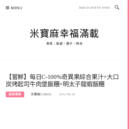
Skip
MENU
to
content
米寶麻幸福滿載
美食｜旅遊｜親子｜時尚
【嘗鮮】每日C-100%奇異果綜合果汁+大口
炭烤起司牛肉堡飯糰+明太子龍蝦飯糰
超商嘗鮮
米寶麻CAROL
2012-08-26