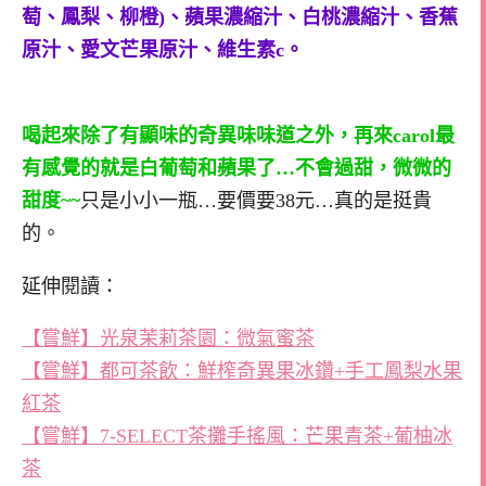
萄、鳳梨、柳橙)、蘋果濃縮汁、白桃濃縮汁、香蕉
原汁、愛文芒果原汁、維生素c。
喝起來除了有顯味的奇異味味道之外，再來carol最
有感覺的就是白葡萄和蘋果了…不會過甜，微微的
甜度~~
只是小小一瓶…要價要38元…真的是挺貴
的。
延伸閱讀：
【嘗鮮】光泉茉莉茶園：微氣蜜茶
【嘗鮮】都可茶飲：鮮榨奇異果冰鑽+手工鳳梨水果
紅茶
【嘗鮮】7-SELECT茶攤手搖風：芒果青茶+葡柚冰
茶