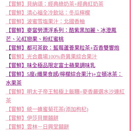
【嘗鮮】貝納頌：經典綠奶茶+經典紅奶茶
【嘗鮮】清心福全冷飲站：冬瓜檸檬
【嘗鮮】波蜜雪塩果汁：北國香柚
【嘗鮮】麥當勞漂浮系列：酷紫黑加麗、冰澄鳳
芒、沁紅戀果、粉紅蜜桃
【嘗鮮】都可茶飲：藍莓蘆薈果粒茶+百香雙響炮
【
嘗鮮】光合農場100%奇異果綜合果汁
【嘗鮮】味全極品限定富士蘋果調味乳
【嘗鮮】5度c纖果食感(檸檬綜合果汁)+立頓冰茶：
水果茶
【嘗鮮】明太子帝王鮭極上飯糰+麥香嚴選水沙連紅
茶
【嘗鮮】統一蜂蜜菊花茶(添加枸杞)
【嘗鮮】伊莎貝爾囍餅
【嘗鮮】雲林－日興堂囍餅