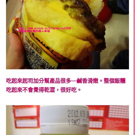
吃起來起司加分幫產品很多~~鹹香滑嫩。整個飯糰
吃起來不會覺得乾澀，很好吃。