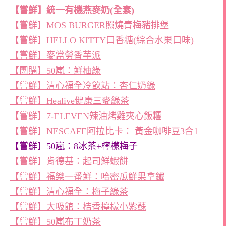
【嘗鮮】統一有機燕麥奶(全素)
【嘗鮮】MOS BURGER照燒青梅豬排堡
【嘗鮮】HELLO KITTY口香糖(綜合水果口味)
【嘗鮮】麥當勞香芋派
【團購】50嵐：鮮柚綠
【嘗鮮】清心福全冷飲站：杏仁奶綠
【嘗鮮】Healive健康三麥綠茶
【嘗鮮】7-ELEVEN辣油烤雞夾心飯糰
【嘗鮮】NESCAFE阿拉比卡： 黃金咖啡豆3合1
【嘗鮮】50嵐：8冰茶+檸檬梅子
【嘗鮮】肯德基：起司鮮蝦餅
【嘗鮮】福樂一番鮮：哈密瓜鮮果拿鐵
【嘗鮮】清心福全：梅子綠茶
【嘗鮮】大吸館：桔香檸檬小紫蘇
【嘗鮮】50嵐布丁奶茶