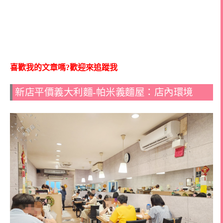
喜歡我的文章嗎?歡迎來追蹤我
新店平價義大利麵-帕米義麵屋：店內環境