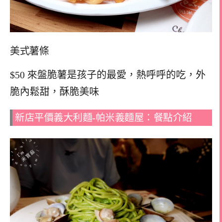
美式薯條
$50 來盤脆薯是孩子的最愛，熱呼呼的吃，外
脆內鬆甜，酥脆美味
新店平價義大利麵-帕米義麵屋：餐點介紹