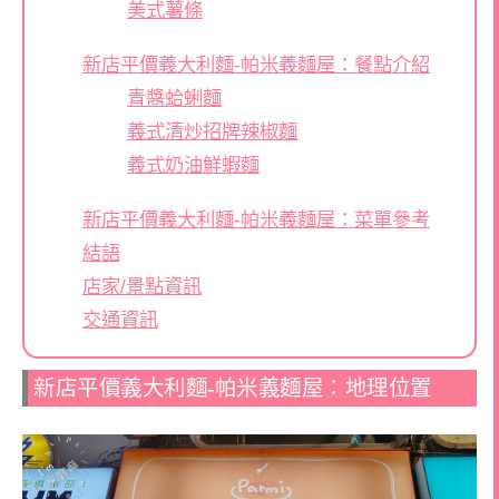
美式薯條
新店平價義大利麵-帕米義麵屋：餐點介紹
青醬蛤蜊麵
義式清炒招牌辣椒麵
義式奶油鮮蝦麵
新店平價義大利麵-帕米義麵屋：菜單參考
結語
店家/景點資訊
交通資訊
新店平價義大利麵-帕米義麵屋：地理位置