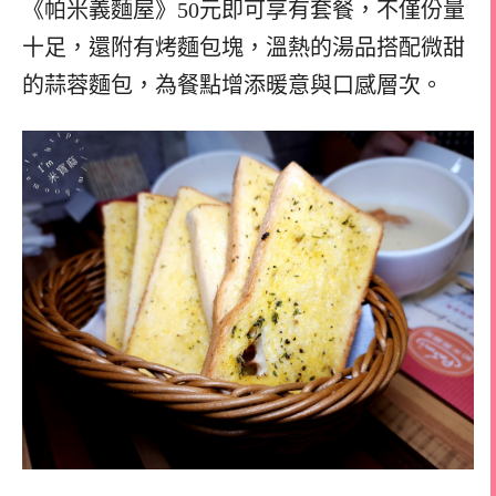
《帕米義麵屋》50元即可享有套餐，不僅份量
十足，還附有烤麵包塊，溫熱的湯品搭配微甜
的蒜蓉麵包，為餐點增添暖意與口感層次。