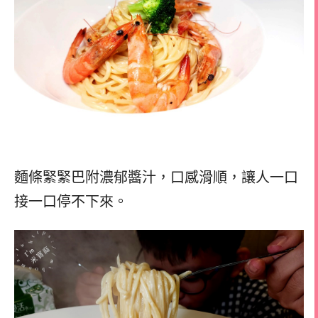
麵條緊緊巴附濃郁醬汁，口感滑順，讓人一口
接一口停不下來。