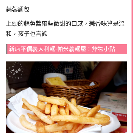
蒜蓉麵包
上頭的蒜蓉醬帶些微甜的口感，蒜香味算是溫
和，孩子也喜歡
新店平價義大利麵-帕米義麵屋：炸物小點