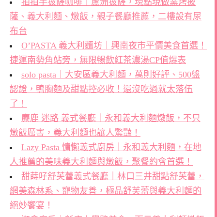
拍拍手披薩咖啡｜蘆洲披薩，現點現做窯烤披
薩、義大利麵、燉飯，親子餐廳推薦，二樓設有尿
布台
O’PASTA 義大利麵坊｜興南夜市平價美食首選！
捷運南勢角站旁，無限暢飲紅茶濃湯CP值爆表
solo pasta｜大安區義大利麵，萬則好評、500盤
認證，鴨胸麵及甜點控必收！還沒吃過就太落伍
了！
麋鹿 迷路 義式餐廳｜永和義大利麵燉飯，不只
燉飯厲害，義大利麵也讓人驚豔！
Lazy Pasta 慵懶義式廚房｜永和義大利麵，在地
人推薦的美味義大利麵與燉飯，聚餐約會首選！
甜蒔吇舒芙蕾義式餐廳｜林口三井甜點舒芙蕾，
網美森林系、寵物友善，極品舒芙蕾與義大利麵的
絕妙饗宴！