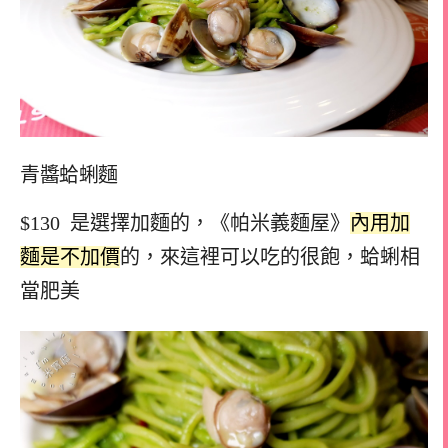
青醬蛤蜊麵
$130 是選擇加麵的，《帕米義麵屋》
內用加
麵是不加價
的，來這裡可以吃的很飽，蛤蜊相
當肥美