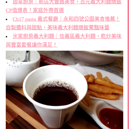
迦拿廚房｜新店大豐路美食，百元義大利麵燉飯
CP值爆表！家庭外帶首選
Ch17 pasta 義式餐廳｜永和四號公園美食推薦！
自製醬料與甜點，美味義大利麵燉飯驚豔味蕾
米家廚房義大利麵｜信義區義大利麵，乾炒美味
與豐富套餐讓你滿足！