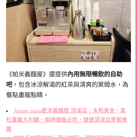
《帕米義麵屋》還提供
內用無限暢飲的自助
吧
，包含冰涼解渴的紅茶與清爽的萊姆水，為
餐點畫龍點睛。
Amore pasta愛沐義麵屋 頂溪店｜永和美食，黑
松露義大利麵、焗烤燉飯必吃，捷運頂溪站聚餐推
薦