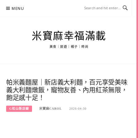
Skip
MENU
to
content
米寶麻幸福滿載
美食｜旅遊｜親子｜時尚
帕米義麵屋｜新店義大利麵，百元享受美味
義大利麵燉飯，寵物友善、內用紅茶無限，
飽足感十足！
G松山新店線
米寶麻CAROL
2026-04-30