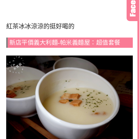
紅茶冰冰涼涼的挺好喝的
新店平價義大利麵-帕米義麵屋：超值套餐