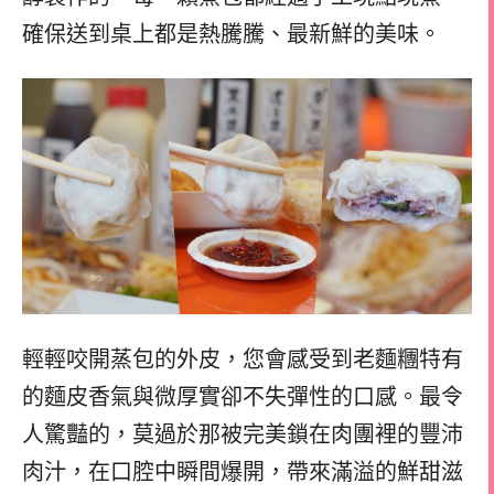
確保送到桌上都是熱騰騰、最新鮮的美味。
輕輕咬開蒸包的外皮，您會感受到老麵糰特有
的麵皮香氣與微厚實卻不失彈性的口感。最令
人驚豔的，莫過於那被完美鎖在肉團裡的豐沛
肉汁，在口腔中瞬間爆開，帶來滿溢的鮮甜滋