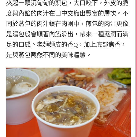
夾起一顆沉甸甸的煎包，大口咬下，外皮的脆
度與內餡的肉汁在口中交織出豐富的層次。不
同於蒸包的肉汁鎖在肉團中，煎包的肉汁更像
是湯包般會順著內餡滑出，帶來一種濕潤而滿
足的口感。老麵麵皮的香Q，加上底部焦香，
是與蒸包截然不同的美味體驗。