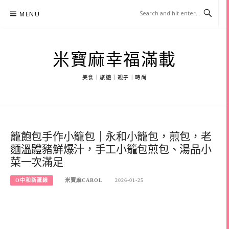
Skip
MENU
to
content
米寶麻幸福滿載
美食｜旅遊｜親子｜時尚
籠飽包手作小籠包｜永和小籠包，煎包，老
麵溫體豬鮮爆汁，手工小籠包煎包、湯品小
菜一次滿足
O中和新蘆線
米寶麻CAROL
2026-01-25