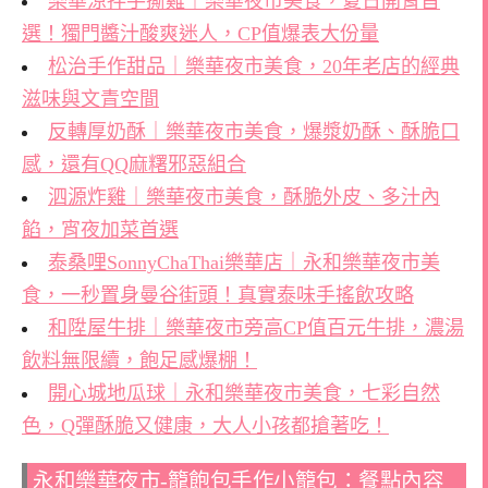
樂華涼拌手撕雞｜樂華夜市美食，夏日開胃首
選！獨門醬汁酸爽迷人，CP值爆表大份量
松治手作甜品｜樂華夜市美食，20年老店的經典
滋味與文青空間
反轉厚奶酥｜樂華夜市美食，爆漿奶酥、酥脆口
感，還有QQ麻糬邪惡組合
泗源炸雞｜樂華夜市美食，酥脆外皮、多汁內
餡，宵夜加菜首選
泰桑哩SonnyChaThai樂華店｜永和樂華夜市美
食，一秒置身曼谷街頭！真實泰味手搖飲攻略
和陞屋牛排｜樂華夜市旁高CP值百元牛排，濃湯
飲料無限續，飽足感爆棚！
開心城地瓜球｜永和樂華夜市美食，七彩自然
色，Q彈酥脆又健康，大人小孩都搶著吃！
永和樂華夜市-籠飽包手作小籠包：餐點內容