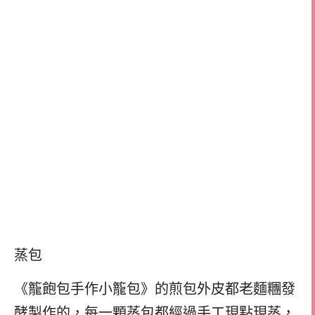
蒸包
《籠飽包手作小籠包》的煎包外皮都老麵糰發
酵製作的，每一顆蒸包都經過手工現點現蒸，