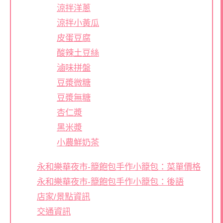
涼拌洋蔥
涼拌小黃瓜
皮蛋豆腐
酸辣土豆絲
滷味拼盤
豆漿微糖
豆漿無糖
杏仁漿
黑米漿
小農鮮奶茶
永和樂華夜市-籠飽包手作小籠包：菜單價格
永和樂華夜市-籠飽包手作小籠包：後語
店家/景點資訊
交通資訊