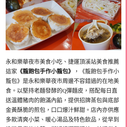
永和樂華夜市美食小吃、捷運頂溪站美食推薦
這家
《籠飽包手作小籠包》
，《籠飽包手作小
籠包》是永和樂華夜市周邊不容錯過的在地美
食。以堅持老麵發酵的Q彈麵皮，搭配每日直
送溫體豬肉的飽滿內餡，提供招牌蒸包與底部
金黃酥脆的煎包，口口爆汁鮮甜。店內亦供應
多款清爽小菜、暖心湯品及特色飲品，從早到