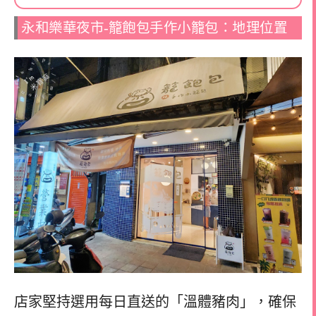
永和樂華夜市-籠飽包手作小籠包：地理位置
店家堅持選用每日直送的「溫體豬肉」，確保