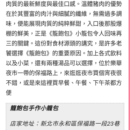
肉質的最新鮮度與最佳口感。溫體豬肉的優勢
在於其豐富的肉汁與細膩的纖維，無需過多調
味，便能展現肉質的純粹鮮甜，入口後那股爆
棚的鮮美，正是《籠飽包》小籠包令人回味再
三的關鍵。這份對食材源頭的講究，是許多老
饕選擇《籠飽包》的重要原因。
加上各式飲料
以及小菜，
還有兩種湯品可以選擇，
位於樂華
夜市一帶的保福路上，
來逛逛夜市買個宵夜很
不錯，
或是來這裡買早餐、午餐、下午茶都方
便
籠飽包手作小籠包
店家地址：新北市永和區保福路一段23巷