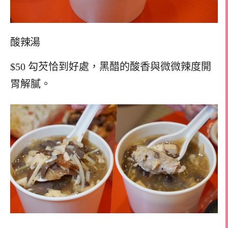
酸辣湯
$50 勾芡恰到好處，黑醋的酸香與微微辣度開
胃解膩。