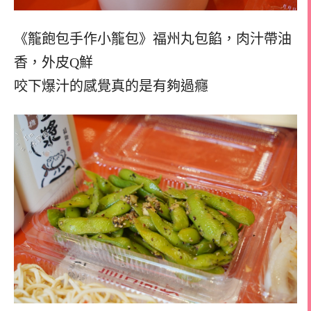
《籠飽包手作小籠包》福州丸包餡，肉汁帶油
香，外皮Q鮮
咬下爆汁的感覺真的是有夠過癮