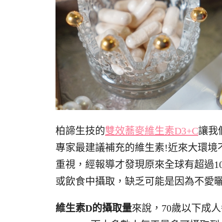
柏諦生技的
雙效蕎麥維生素D3+C
讓我
專家最建議補充的維生素!近來大環境
重視，經報導才發現原來全球有超過1
或飲食中攝取，缺乏可能是因為不愛
維生素D的攝取量
來說，70歲以下成人