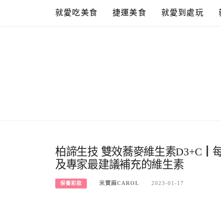
Skip
就愛吃美食
捷運美食
就愛到處玩
to
content
柏諦生技 雙效蕎麥維生素D3+C┃
及專家最建議補充的維生素
米寶麻CAROL
2023-01-17
保養彩妝