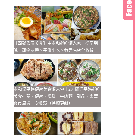
【四號公園美食】中永和必吃懶人包：從早到
晚，寵物友善、平價小吃、巷弄名店全收錄！
永和保平路便當美食懶人包｜20+間保平路必吃
美食推薦，便當、燒臘、牛肉麵、甜品、樂華
夜市周邊一次收藏（持續更新）