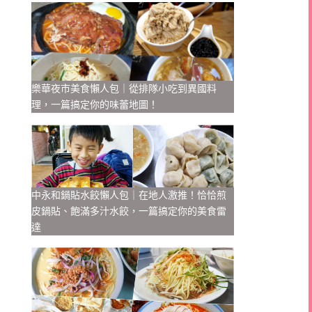
樂華夜市美食懶人包｜從排隊小吃到異國料
理，一篇搞定你的味蕾地圖！
中永和鍋貼水餃懶人包｜在地人激推！恰恰煎
皮鍋貼、飽滿多汁水餃，一篇搞定你的美食雷
達