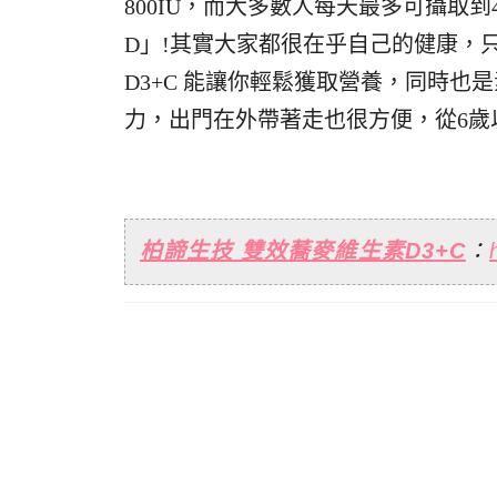
800IU，而大多數人每天最多可攝取到
D」!其實大家都很在乎自己的健康，
D3+C 能讓你輕鬆獲取營養，同時
力，出門在外帶著走也很方便，從6歲
柏諦生技 雙效蕎麥維生素D3+C
：