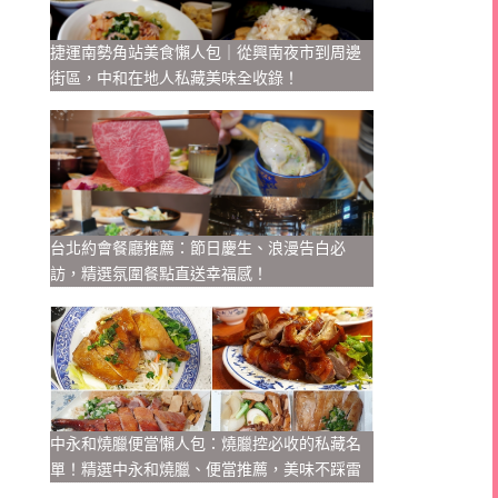
捷運南勢角站美食懶人包｜從興南夜市到周邊
街區，中和在地人私藏美味全收錄！
台北約會餐廳推薦：節日慶生、浪漫告白必
訪，精選氛圍餐點直送幸福感！
中永和燒臘便當懶人包：燒臘控必收的私藏名
單！精選中永和燒臘、便當推薦，美味不踩雷