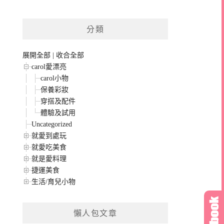
分類
展開全部
|
收合全部
carol愛漂亮
carol小物
保養彩妝
穿搭及配件
體驗及試用
Uncategorized
就愛到處玩
就愛吃美食
就是愛料理
捷運美食
生活/育兒小物
懶人包文章