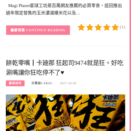
Magi Planet星球工坊是百萬網友推薦的必買零食，這回推出
過年限定發售的玉米濃湯爆米花以及…
(1)
CONTINUE READING
餅乾零嘴┃卡廸那 狂起司9474就是狂。好吃
涮嘴讓你狂吃停不了♥
廠商試吃
米寶麻CAROL
2017-10-26