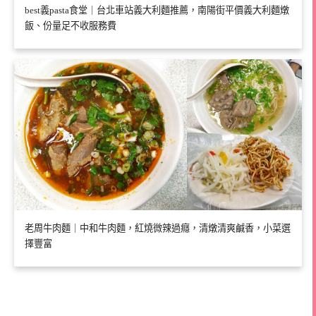
best義pasta食堂｜台北車站義大利麵推薦，南陽街平價義大利麵燉
飯、份量足不收服務費
老周牛肉麵｜中和牛肉麵，紅燒微辣過癮，清燉清爽鹹香，小菜選
擇豐富