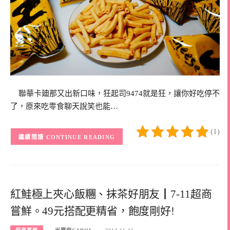
聯華卡廸那又出新口味，狂起司9474就是狂，讓你好吃停不
了，原來吃零食聊天說笑也能…
(1)
CONTINUE READING
紅鮭極上夾心飯糰、抹茶好朋友┃7-11超商
嘗鮮。49元搭配更精省，飽度剛好!