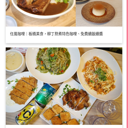
任風咖哩｜板橋美食，柳丁熬煮特色咖哩、免費續飯續醬