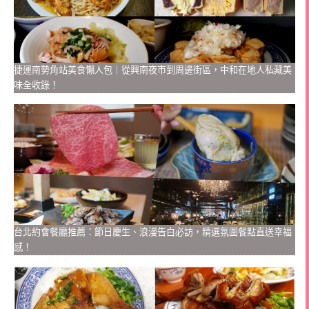
捷運南勢角站美食懶人包｜從興南夜市到周邊街區，中和在地人私藏美
味全收錄！
台北約會餐廳推薦：節日慶生、浪漫告白必訪，精選氛圍餐點直送幸福
感！