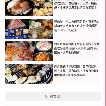
排吃到飽，自助吧、小火鍋、鐵板
燒，多樣選擇滿足你的美食渴望！
藝爐晏┃汐止火鍋吃到飽。賞畫吃火
鍋兩者同時擁有，自助吧提供超豐
富，肉肉山吃起來
韓哥哥銅盤烤肉┃新莊吃到飽。火烤
兩吃好選擇!蔬菜、火鍋料及飲料無
限續，還不收服務費
肉倉韓式烤肉吃到飽┃西門韓式料
理。多種小菜自助式。拌飯自己玩♥
哈根達斯&莫凡彼冰淇淋。
近期文章