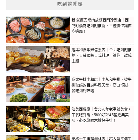
吃到飽餐廳
我 就厲害燒肉放題西門珍饌店｜西
門町燒肉吃到飽推薦，三種價位讓你
吃過癮！
旭集和食集錦信義店｜台北吃到飽推
薦，百種頂級日式料理，讓你一試成
主顧
我家牛排中和店｜中永和牛排，被牛
排耽誤的百道料理天堂，高CP值排
餐吃到飽攻略
沾美西餐廳｜台北70年老字號美食，
午餐吃到飽，5800好評4.5星經典美
味，必吃龍眼木爐烤牛排！
安格士牛排館樹林店｜超人氣平價牛