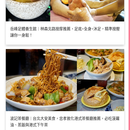
岳峰足體養生館｜林森北路按摩推薦，足底+全身+沐足，精準按壓
讓你一身鬆！
波記茶餐廳｜台北大安美食，忠孝敦化港式茶餐廳推薦，必吃菠蘿
油、蒸飯與港式下午茶