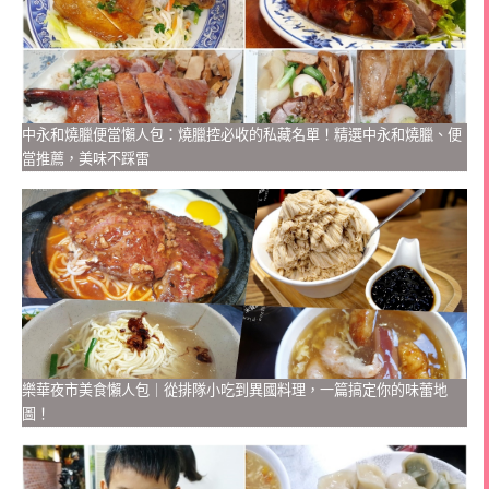
中永和燒臘便當懶人包：燒臘控必收的私藏名單！精選中永和燒臘、便
當推薦，美味不踩雷
樂華夜市美食懶人包｜從排隊小吃到異國料理，一篇搞定你的味蕾地
圖！