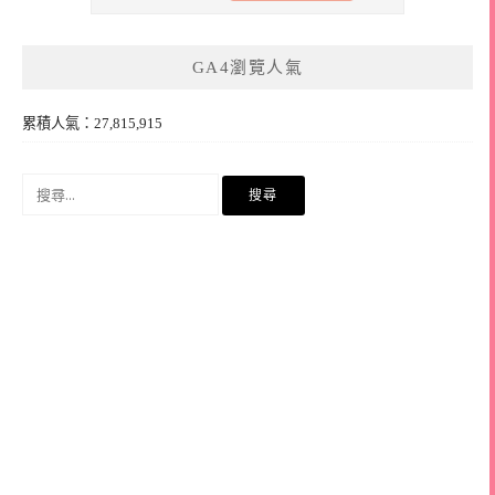
GA4瀏覽人氣
累積人氣：27,815,915
搜
尋
關
鍵
字: