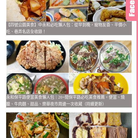
【四號公園美食】中永和必吃懶人包：從早到晚，寵物友善、平價小
吃、巷弄名店全收錄！
永和保平路便當美食懶人包｜20+間保平路必吃美食推薦，便當、燒
臘、牛肉麵、甜品、樂華夜市周邊一次收藏（持續更新）