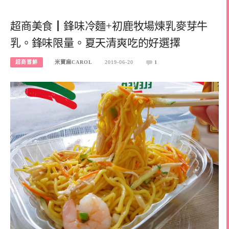
超商美食┃鋒味冷麵+初鹿牧場煉乳麥芽牛
乳。鋒味限量。夏天清爽吃的好選擇
超商嘗鮮
米寶麻CAROL
2019-06-20
1