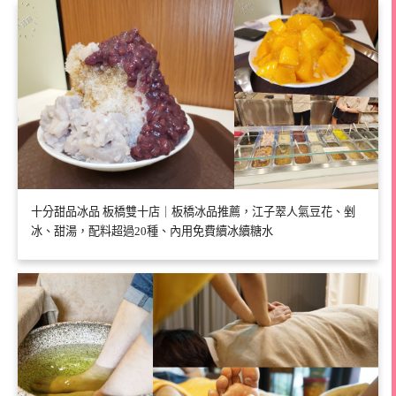
十分甜品冰品 板橋雙十店｜板橋冰品推薦，江子翠人氣豆花、剉
冰、甜湯，配料超過20種、內用免費續冰續糖水