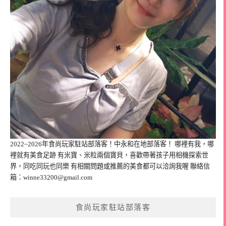
2022~2026年食尚玩家駐站部落客！中永和在地部落客！ 哪裡有我，哪
裡就有美食足跡 有米寶、米粒兩個寶貝，喜歡帶著孩子用相機探索世
界，同吃同玩也同樂 有相關問題或推薦的美食都可以洽詢我喔 聯絡信
箱：
winne33200@gmail.com
食尚玩家駐站部落客