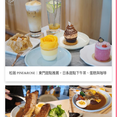
松薇 PINE&ROSE｜東門甜點推薦，日系甜點下午茶、蛋糕與咖啡