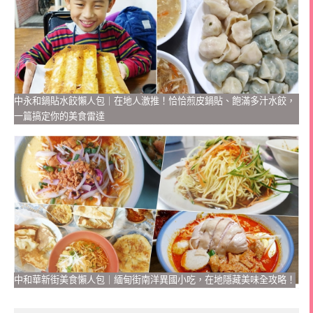
中永和鍋貼水餃懶人包｜在地人激推！恰恰煎皮鍋貼、飽滿多汁水餃，
一篇搞定你的美食雷達
中和華新街美食懶人包｜緬甸街南洋異國小吃，在地隱藏美味全攻略！