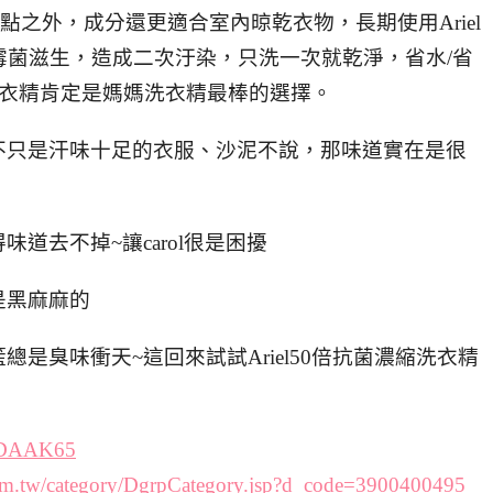
述優點之外，成分還更適合室內晾乾衣物，長期使用
Ariel
霉菌滋生，造成二次汙染，只洗一次就乾淨，省水/省
濃縮洗衣精肯定是媽媽洗衣精最棒的選擇。
不只是汗味十足的衣服、沙泥不說，那味道實在是很
道去不掉~讓carol很是困擾
是黑麻麻的
是臭味衝天~這回來試試Ariel50倍抗菌濃縮洗衣精
e/DAAK65
m.tw/category/DgrpCategory.jsp?d_code=3900400495