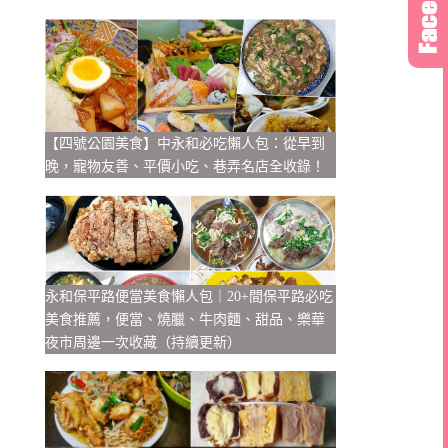
【四號公園美食】中永和必吃懶人包：從早到
晚，寵物友善、平價小吃、巷弄名店全收錄！
永和保平路便當美食懶人包｜20+間保平路必吃
美食推薦，便當、燒臘、牛肉麵、甜品、樂華
夜市周邊一次收藏（持續更新）