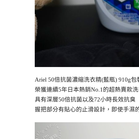
Ariel 50倍抗菌濃縮洗衣精(藍瓶) 910g包
榮獲連續5年日本熱銷No.1的超熱賣款
具有深層50倍抗菌以及72小時長效抗臭
握把部分有貼心的止滑設計，即使手濕