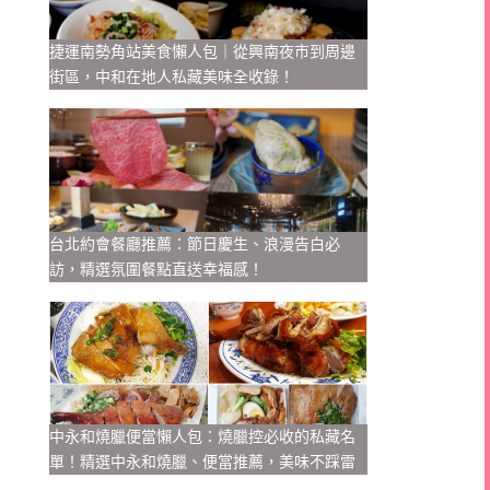
捷運南勢角站美食懶人包｜從興南夜市到周邊
街區，中和在地人私藏美味全收錄！
台北約會餐廳推薦：節日慶生、浪漫告白必
訪，精選氛圍餐點直送幸福感！
中永和燒臘便當懶人包：燒臘控必收的私藏名
單！精選中永和燒臘、便當推薦，美味不踩雷