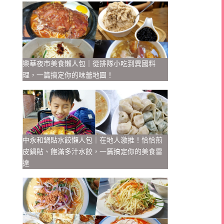
樂華夜市美食懶人包｜從排隊小吃到異國料
理，一篇搞定你的味蕾地圖！
中永和鍋貼水餃懶人包｜在地人激推！恰恰煎
皮鍋貼、飽滿多汁水餃，一篇搞定你的美食雷
達