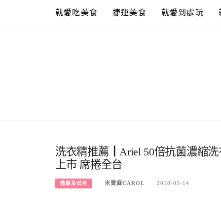
Skip
就愛吃美食
捷運美食
就愛到處玩
to
content
洗衣精推薦┃Ariel 50倍抗菌濃
上市 席捲全台
米寶麻CAROL
2018-03-14
體驗及試用