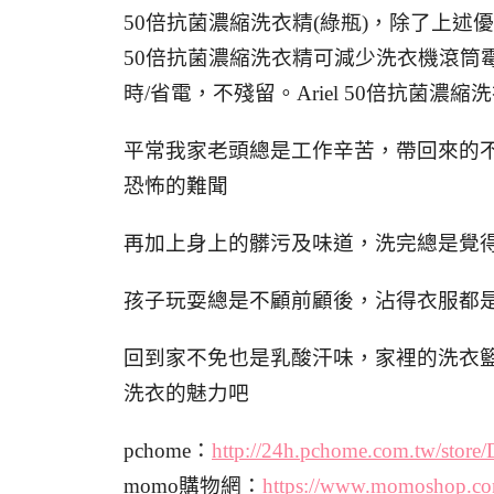
50倍抗菌濃縮洗衣精(綠瓶)，除了上
50倍抗菌濃縮洗衣精
可減少洗衣機滾筒
時/省電，不殘留。Ariel 50倍抗菌
平常我家老頭總是工作辛苦，帶回來的
恐怖的難聞
再加上身上的髒污及味道，洗完總是覺得味
孩子玩耍總是不顧前顧後，沾得衣服都
回到家不免也是乳酸汗味，家裡的洗衣籃總
洗衣的魅力吧
pchome：
http://24h.pchome.com.tw/stor
momo購物網：
https://www.momoshop.co