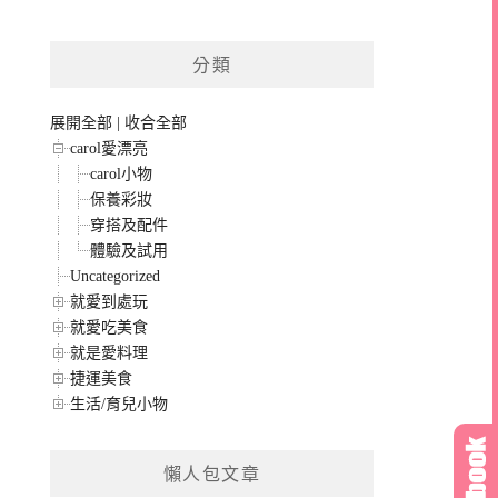
分類
展開全部
|
收合全部
carol愛漂亮
carol小物
保養彩妝
穿搭及配件
體驗及試用
Uncategorized
就愛到處玩
就愛吃美食
就是愛料理
捷運美食
生活/育兒小物
懶人包文章