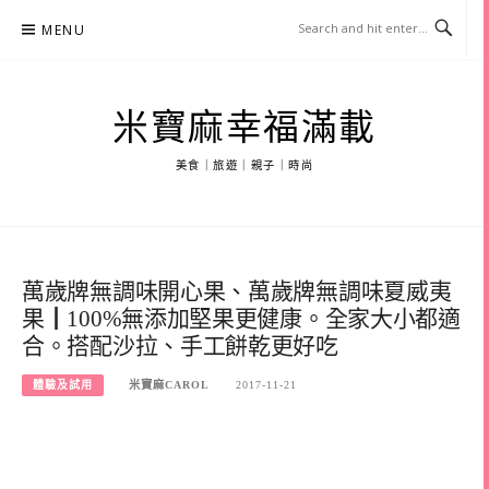
Skip
MENU
to
content
米寶麻幸福滿載
美食｜旅遊｜親子｜時尚
萬歲牌無調味開心果、萬歲牌無調味夏威夷
果┃100%無添加堅果更健康。全家大小都適
合。搭配沙拉、手工餅乾更好吃
體驗及試用
米寶麻CAROL
2017-11-21