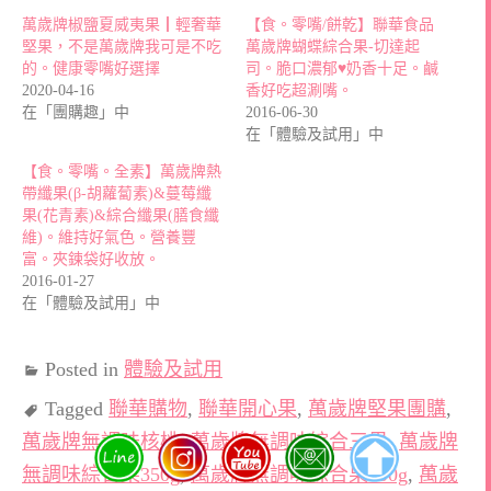
萬歲牌椒鹽夏威夷果┃輕奢華
【食。零嘴/餅乾】聯華食品
堅果，不是萬歲牌我可是不吃
萬歲牌蝴蝶綜合果-切達起
的。健康零嘴好選擇
司。脆口濃郁♥奶香十足。鹹
2020-04-16
香好吃超涮嘴。
在「團購趣」中
2016-06-30
在「體驗及試用」中
【食。零嘴。全素】萬歲牌熱
帶纖果(β-胡蘿蔔素)&蔓莓纖
果(花青素)&綜合纖果(膳食纖
維)。維持好氣色。營養豐
富。夾鍊袋好收放。
2016-01-27
在「體驗及試用」中
Posted in
體驗及試用
Tagged
聯華購物
,
聯華開心果
,
萬歲牌堅果團購
,
萬歲牌無調味核桃
,
萬歲牌無調味綜合三果
,
萬歲牌
無調味綜合果350g
,
萬歲牌無調味綜合果500g
,
萬歲