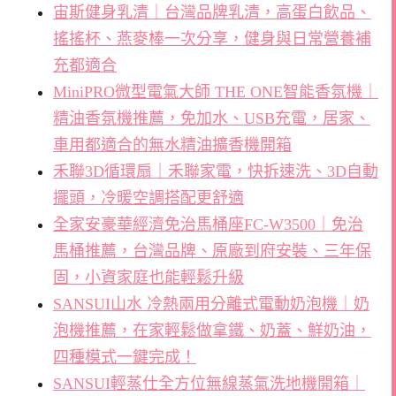
宙斯健身乳清｜台灣品牌乳清，高蛋白飲品、
搖搖杯、燕麥棒一次分享，健身與日常營養補
充都適合
MiniPRO微型電氣大師 THE ONE智能香氛機｜
精油香氛機推薦，免加水、USB充電，居家、
車用都適合的無水精油擴香機開箱
禾聯3D循環扇｜禾聯家電，快拆速洗、3D自動
擺頭，冷暖空調搭配更舒適
全家安豪華經濟免治馬桶座FC-W3500｜免治
馬桶推薦，台灣品牌、原廠到府安裝、三年保
固，小資家庭也能輕鬆升級
SANSUI山水 冷熱兩用分離式電動奶泡機｜奶
泡機推薦，在家輕鬆做拿鐵、奶蓋、鮮奶油，
四種模式一鍵完成！
SANSUI輕蒸仕全方位無線蒸氣洗地機開箱｜