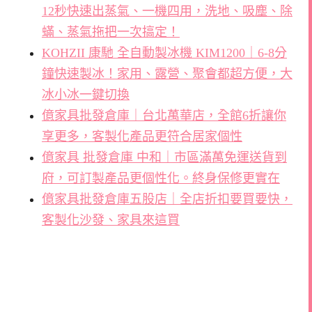
12秒快速出蒸氣、一機四用，洗地、吸塵、除
蟎、蒸氣拖把一次搞定！
KOHZII 康馳 全自動製冰機 KIM1200｜6-8分
鐘快速製冰！家用、露營、聚會都超方便，大
冰小冰一鍵切換
億家具批發倉庫｜台北萬華店，全館6折讓你
享更多，客製化產品更符合居家個性
億家具 批發倉庫 中和｜市區滿萬免運送貨到
府，可訂製產品更個性化。終身保修更實在
億家具批發倉庫五股店｜全店折扣要買要快，
客製化沙發、家具來這買