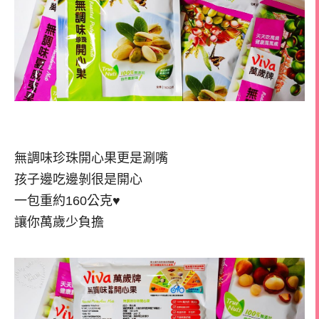
無調味珍珠開心果更是涮嘴
孩子邊吃邊剝很是開心
一包重約160公克♥
讓你萬歲少負擔