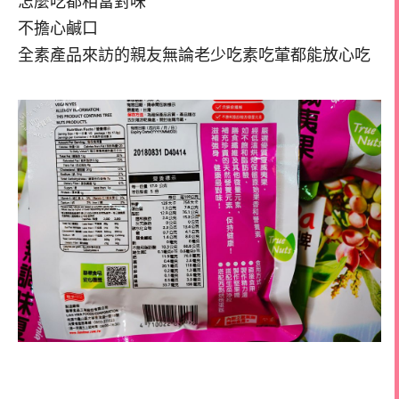
怎麼吃都相當對味
不擔心鹹口
全素產品來訪的親友無論老少吃素吃葷都能放心吃