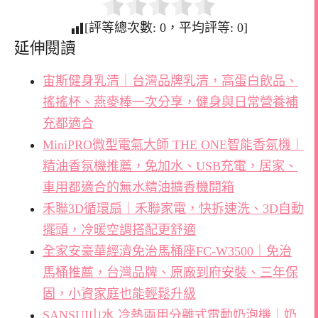
[評等總次數:
0
，平均評等:
0
]
延伸閱讀
宙斯健身乳清｜台灣品牌乳清，高蛋白飲品、
搖搖杯、燕麥棒一次分享，健身與日常營養補
充都適合
MiniPRO微型電氣大師 THE ONE智能香氛機｜
精油香氛機推薦，免加水、USB充電，居家、
車用都適合的無水精油擴香機開箱
禾聯3D循環扇｜禾聯家電，快拆速洗、3D自動
擺頭，冷暖空調搭配更舒適
全家安豪華經濟免治馬桶座FC-W3500｜免治
馬桶推薦，台灣品牌、原廠到府安裝、三年保
固，小資家庭也能輕鬆升級
SANSUI山水 冷熱兩用分離式電動奶泡機｜奶