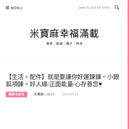
Skip
MENU
to
content
米寶麻幸福滿載
美食｜旅遊｜親子｜時尚
【生活。配件】就是要讓你好運鍊鍊。小銀
狐項鍊。好人緣/正面能量/心存善念♥
體驗及試用
米寶麻CAROL
2017-03-10