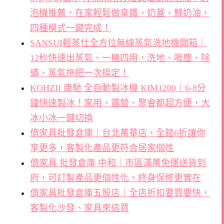
泡機推薦，在家輕鬆做拿鐵、奶蓋、鮮奶油，
四種模式一鍵完成！
SANSUI輕蒸仕全方位無線蒸氣洗地機開箱｜
12秒快速出蒸氣、一機四用，洗地、吸塵、除
蟎、蒸氣拖把一次搞定！
KOHZII 康馳 全自動製冰機 KIM1200｜6-8分
鐘快速製冰！家用、露營、聚會都超方便，大
冰小冰一鍵切換
億家具批發倉庫｜台北萬華店，全館6折讓你
享更多，客製化產品更符合居家個性
億家具 批發倉庫 中和｜市區滿萬免運送貨到
府，可訂製產品更個性化。終身保修更實在
億家具批發倉庫五股店｜全店折扣要買要快，
客製化沙發、家具來這買