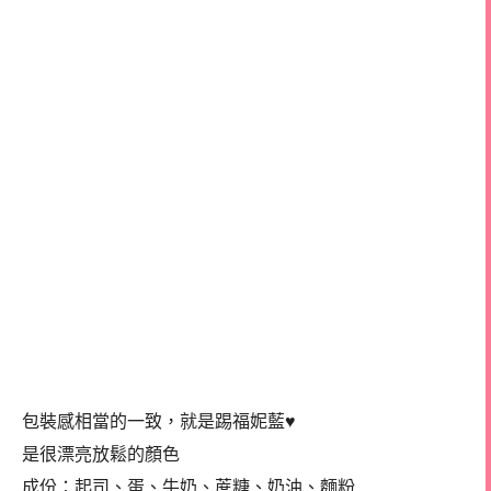
包裝感相當的一致，就是踢福妮藍♥
是很漂亮放鬆的顏色
成份：起司、蛋、牛奶、蔗糖、奶油、麵粉