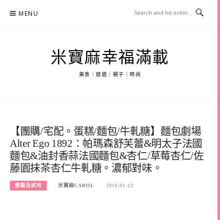
Skip
MENU
to
content
米寶麻幸福滿載
美食｜旅遊｜親子｜時尚
【團購/宅配。蛋糕/麵包/牛軋糖】麵包劇場
Alter Ego 1892：帕瑪森舒芙蕾&明太子法國
麵包&油封香蒜法國麵包&杏仁/草莓杏仁/佐
藤園抹茶杏仁牛軋糖。濃郁對味。
體驗及試用
米寶麻CAROL
2016-01-12