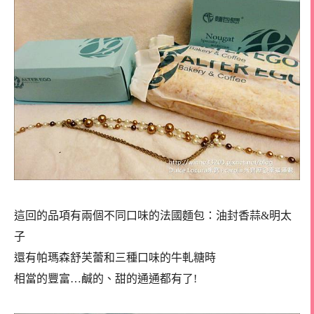
這回的品項有兩個不同口味的法國麵包：油封香蒜&明太
子
還有帕瑪森舒芙蕾和三種口味的牛軋糖時
相當的豐富…鹹的、甜的通通都有了!