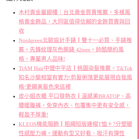
木村貴金屬銀樓｜台北黃金買賣推薦，多樣風
格黃金飾品，大同區值得信賴的金飾買賣與回
收
Nordgreen北歐設計手錶┃雙十一必買、手錶推
薦。先鋒紋理灰色腕錶 42mm。帥酷簡約風
格，專屬男人品味!
TiAM Hair中壢中平店┃桃園染髮推薦。TikTok
知名沙龍相當有實力!剪髮俐落更能展現自我風
格!更顯美髮色來這裡
皮小姐衣櫃 平口發熱衣┃溫感美BRATOP、高
腰暖腹褲，免穿內衣、包覆集中更有安全感，
輕盈不厚重!
KLEOS機能服飾┃粗繩短版連帽T恤＋7分塑腿
性感壓力褲。運動有型又好看、吸汗有彈性