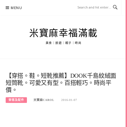
Skip
MENU
to
content
米寶麻幸福滿載
美食｜旅遊｜親子｜時尚
【穿搭。鞋。短靴推薦】DOOK千島紋絨面
短筒靴。可愛又有型。百搭輕巧。時尚平
價。
穿搭及配件
米寶麻CAROL
2016-01-07