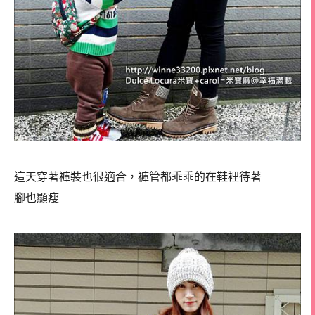
這天穿著褲裝也很適合，褲管都乖乖的在鞋裡待著
腳也顯瘦