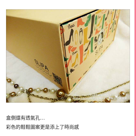
盒側還有透氣孔…
彩色的鞋鞋圖案更是添上了時尚感