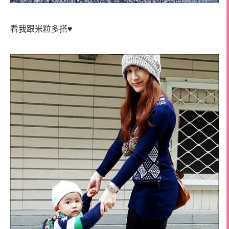
看我跟米粒多搭♥