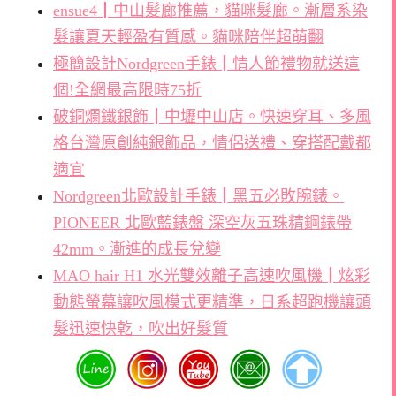
ensue4┃中山髮廊推薦，貓咪髮廊。漸層系染
髮讓夏天輕盈有質感。貓咪陪伴超萌翻
極簡設計Nordgreen手錶┃情人節禮物就送這
個!全網最高限時75折
破銅爛鐵銀飾┃中壢中山店。快速穿耳、多風
格台灣原創純銀飾品，情侶送禮、穿搭配戴都
適宜
Nordgreen北歐設計手錶┃黑五必敗腕錶。
PIONEER 北歐藍錶盤 深空灰五珠精鋼錶帶
42mm。漸進的成長兌變
MAO hair H1 水光雙效離子高速吹風機┃炫彩
動態螢幕讓吹風模式更精準，日系超跑機讓頭
髮迅速快乾，吹出好髮質