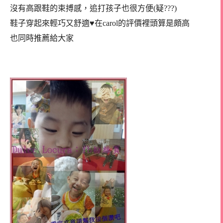
沒有高跟鞋的束搏感，追打孩子也很方便(疑???)
鞋子穿起來輕巧又舒適♥在carol的評價裡頭算是頗高
也同時推薦給大家