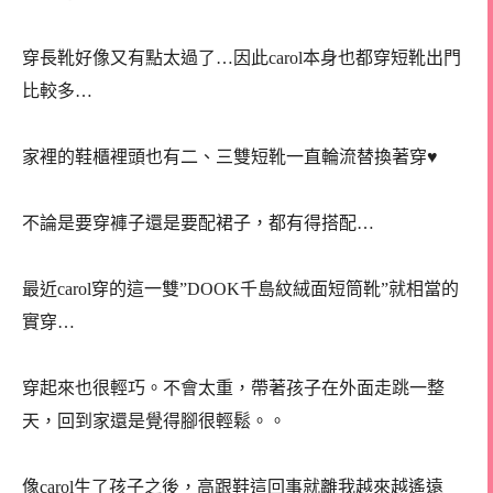
穿長靴好像又有點太過了…因此carol本身也都穿短靴出門
比較多…
家裡的鞋櫃裡頭也有二、三雙短靴一直輪流替換著穿♥
不論是要穿褲子還是要配裙子，都有得搭配…
最近carol穿的這一雙”DOOK千島紋絨面短筒靴”就相當的
實穿…
穿起來也很輕巧。不會太重，帶著孩子在外面走跳一整
天，回到家還是覺得腳很輕鬆。。
像carol生了孩子之後，高跟鞋這回事就離我越來越遙遠